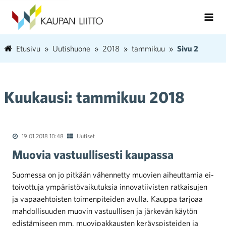
Etusivu
Uutishuone
2018
tammikuu
Sivu 2
Kuukausi:
tammikuu 2018
19.01.2018 10:48
Uutiset
Muovia vastuullisesti kaupassa
Suomessa on jo pitkään vähennetty muovien aiheuttamia ei-
toivottuja ympäristövaikutuksia innovatiivisten ratkaisujen
ja vapaaehtoisten toimenpiteiden avulla. Kauppa tarjoaa
mahdollisuuden muovin vastuullisen ja järkevän käytön
edistämiseen mm. muovipakkausten keräyspisteiden ja