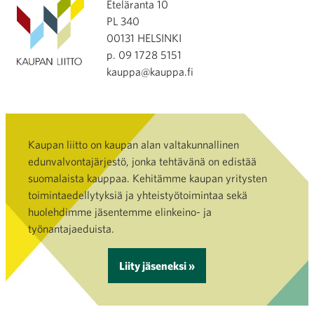
Eteläranta 10
PL 340
00131 HELSINKI
p. 09 1728 5151
kauppa@kauppa.fi
Kaupan liitto on kaupan alan valtakunnallinen
edunvalvontajärjestö, jonka tehtävänä on edistää
suomalaista kauppaa. Kehitämme kaupan yritysten
toimintaedellytyksiä ja yhteistyötoimintaa sekä
huolehdimme jäsentemme elinkeino- ja
työnantajaeduista.
Liity jäseneksi »