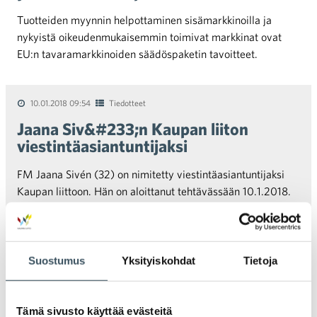
Tuotteiden myynnin helpottaminen sisämarkkinoilla ja
nykyistä oikeudenmukaisemmin toimivat markkinat ovat
EU:n tavaramarkkinoiden säädöspaketin tavoitteet.
10.01.2018 09:54
Tiedotteet
Jaana Siv&#233;n Kaupan liiton
viestintäasiantuntijaksi
FM Jaana Sivén (32) on nimitetty viestintäasiantuntijaksi
Kaupan liittoon. Hän on aloittanut tehtävässään 10.1.2018.
Suostumus
Yksityiskohdat
Tietoja
Vanhemmat artikkelit
Uudemmat artikkelit
Artikkelien selaus
Tämä sivusto käyttää evästeitä