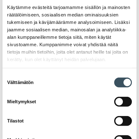
Käytämme evästeitä tarjoamamme sisällön ja mainosten
räätälöimiseen, sosiaalisen median ominaisuuksien
Uutiset
tukemiseen ja kävijämäärämme analysoimiseen. Lisäksi
jaamme sosiaalisen median, mainosalan ja analytiikka-
alan kumppaneillemme tietoja siitä, miten käytät
Tiedotteet
sivustoamme. Kumppanimme voivat yhdistää näitä
tietoja muihin tietoihin, joita olet antanut heille tai joita on
Blogit
kerätty, kun olet käyttänyt heidän palvelujaan.
Lausunnot
Suostumuksen
Välttämätön
valinta
Neuvottelumaailma
Mieltymykset
Av
Häiriötilanteisiin varautuminen
Häir
va
Tilastot
Kannattavakauppa.fi