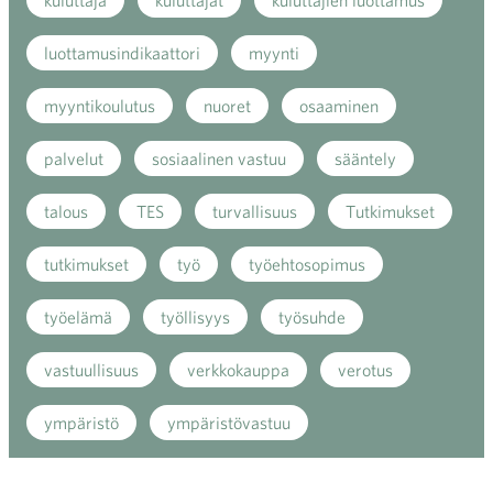
kuluttaja
kuluttajat
kuluttajien luottamus
luottamusindikaattori
myynti
myyntikoulutus
nuoret
osaaminen
palvelut
sosiaalinen vastuu
sääntely
talous
TES
turvallisuus
Tutkimukset
tutkimukset
työ
työehtosopimus
työelämä
työllisyys
työsuhde
vastuullisuus
verkkokauppa
verotus
ympäristö
ympäristövastuu