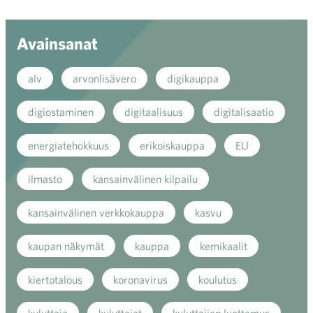
valik
Avainsanat
alv
arvonlisävero
digikauppa
digiostaminen
digitaalisuus
digitalisaatio
energiatehokkuus
erikoiskauppa
EU
ilmasto
kansainvälinen kilpailu
kansainvälinen verkkokauppa
kasvu
kaupan näkymät
kauppa
kemikaalit
kiertotalous
koronavirus
koulutus