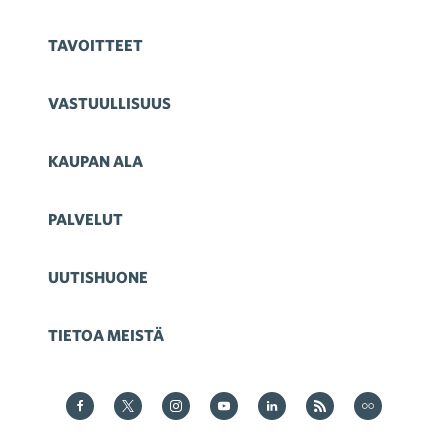
TAVOITTEET
VASTUULLISUUS
KAUPAN ALA
PALVELUT
UUTISHUONE
TIETOA MEISTÄ
Kauppa Facebookissa
Kauppa Twitterissä
Kauppa on Instagram
Kauppa YouTubesssa
Kauppa LinkedInissä
Kauppa on RSS
Kauppa
on Flickr