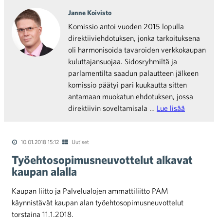
Janne Koivisto
Komissio antoi vuoden 2015 lopulla
direktiiviehdotuksen, jonka tarkoituksena
oli harmonisoida tavaroiden verkkokaupan
kuluttajansuojaa. Sidosryhmiltä ja
parlamentilta saadun palautteen jälkeen
komissio päätyi pari kuukautta sitten
antamaan muokatun ehdotuksen, jossa
direktiivin soveltamisala …
Lue lisää
10.01.2018 15:12
Uutiset
Työehtosopimusneuvottelut alkavat
kaupan alalla
Kaupan liitto ja Palvelualojen ammattiliitto PAM
käynnistävät kaupan alan työehtosopimusneuvottelut
torstaina 11.1.2018.