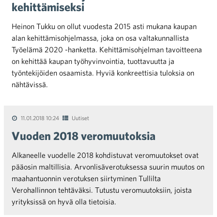
kehittämiseksi
Heinon Tukku on ollut vuodesta 2015 asti mukana kaupan
alan kehittämisohjelmassa, joka on osa valtakunnallista
Työelämä 2020 -hanketta. Kehittämisohjelman tavoitteena
on kehittää kaupan työhyvinvointia, tuottavuutta ja
työntekijöiden osaamista. Hyviä konkreettisia tuloksia on
nähtävissä.
11.01.2018 10:24
Uutiset
Vuoden 2018 veromuutoksia
Alkaneelle vuodelle 2018 kohdistuvat veromuutokset ovat
pääosin maltillisia. Arvonlisäverotuksessa suurin muutos on
maahantuonnin verotuksen siirtyminen Tullilta
Verohallinnon tehtäväksi. Tutustu veromuutoksiin, joista
yrityksissä on hyvä olla tietoisia.