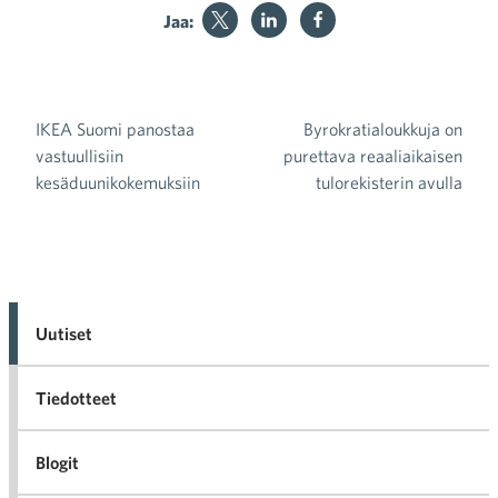
Jaa:
IKEA Suomi panostaa
Byrokratialoukkuja on
Artikkelien selaus
vastuullisiin
purettava reaaliaikaisen
kesäduunikokemuksiin
tulorekisterin avulla
Uutiset
Tiedotteet
Blogit