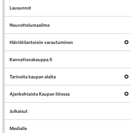
Lausunnot
Neuvottelumaailma
Av
Häiriötilanteisiin varautuminen
Häir
va
Kannattavakauppa.fi
A
Tarinoita kaupan alalta
val
Tari
ka
Ava
Ajankohtaista Kaupan liitossa
al
Ajan
K
l
Julkaisut
Medialle