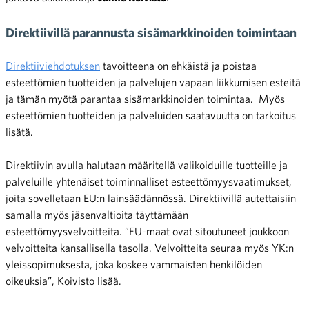
Direktiivillä parannusta sisämarkkinoiden toimintaan
Direktiiviehdotuksen
tavoitteena on ehkäistä ja poistaa
esteettömien tuotteiden ja palvelujen vapaan liikkumisen esteitä
ja tämän myötä parantaa sisämarkkinoiden toimintaa. Myös
esteettömien tuotteiden ja palveluiden saatavuutta on tarkoitus
lisätä.
Direktiivin avulla halutaan määritellä valikoiduille tuotteille ja
palveluille yhtenäiset toiminnalliset esteettömyysvaatimukset,
joita sovelletaan EU:n lainsäädännössä. Direktiivillä autettaisiin
samalla myös jäsenvaltioita täyttämään
esteettömyysvelvoitteita. ”EU-maat ovat sitoutuneet joukkoon
velvoitteita kansallisella tasolla. Velvoitteita seuraa myös YK:n
yleissopimuksesta, joka koskee vammaisten henkilöiden
oikeuksia”, Koivisto lisää.