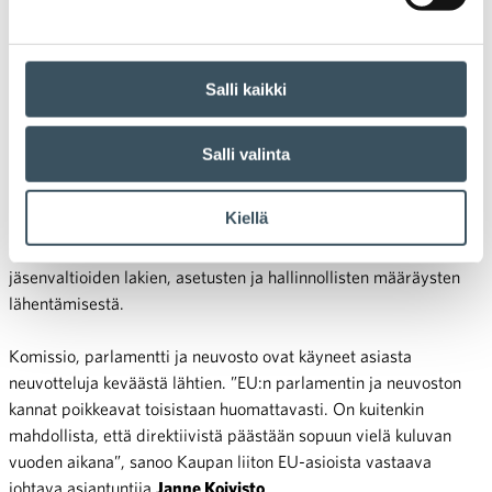
27.09.2018 10:04
Uutiset
digitaalisuus
,
esteettömyys
,
EU
,
verkkokauppa
Esteettömyysdirektiivistä
käytävät neuvottelut jatkuvat
Salli kaikki
Neuvotteluja esteettömyysdirektiivistä on käyty EU:n elimissä
Salli valinta
keväästä lähtien. Ne ovat edenneet hitaasti.
Kiellä
Komissio antoi jo joulukuussa 2015 ehdotuksen direktiiviksi
tuotteiden ja palvelujen esteettömyysvaatimuksia koskevien
jäsenvaltioiden lakien, asetusten ja hallinnollisten määräysten
lähentämisestä.
Komissio, parlamentti ja neuvosto ovat käyneet asiasta
neuvotteluja keväästä lähtien. ”EU:n parlamentin ja neuvoston
kannat poikkeavat toisistaan huomattavasti. On kuitenkin
mahdollista, että direktiivistä päästään sopuun vielä kuluvan
vuoden aikana”, sanoo Kaupan liiton EU-asioista vastaava
johtava asiantuntija
Janne Koivisto
.