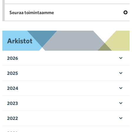
Ava
Seuraa toimintaamme
toi
Arkistot
2026
Ava
valik
2025
Ava
valik
2024
Ava
valik
2023
Ava
valik
2022
Ava
valik