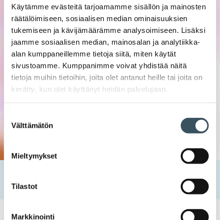
Käytämme evästeitä tarjoamamme sisällön ja mainosten
räätälöimiseen, sosiaalisen median ominaisuuksien
tukemiseen ja kävijämäärämme analysoimiseen. Lisäksi
jaamme sosiaalisen median, mainosalan ja analytiikka-
alan kumppaneillemme tietoja siitä, miten käytät
sivustoamme. Kumppanimme voivat yhdistää näitä
tietoja muihin tietoihin, joita olet antanut heille tai joita on
kerätty, kun olet käyttänyt heidän palvelujaan.
Suostumuksen
Välttämätön
valinta
Mieltymykset
Etusivu
Uutishuone
2018
syyskuu
27
Esteettömyysdirektiivistä käytävät neuvottelut jatkuvat
Tilastot
Markkinointi