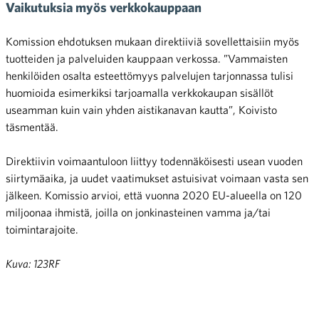
Vaikutuksia myös verkkokauppaan
Komission ehdotuksen mukaan direktiiviä sovellettaisiin myös
tuotteiden ja palveluiden kauppaan verkossa. ”Vammaisten
henkilöiden osalta esteettömyys palvelujen tarjonnassa tulisi
huomioida esimerkiksi tarjoamalla verkkokaupan sisällöt
useamman kuin vain yhden aistikanavan kautta”, Koivisto
täsmentää.
Direktiivin voimaantuloon liittyy todennäköisesti usean vuoden
siirtymäaika, ja uudet vaatimukset astuisivat voimaan vasta sen
jälkeen. Komissio arvioi, että vuonna 2020 EU-alueella on 120
miljoonaa ihmistä, joilla on jonkinasteinen vamma ja/tai
toimintarajoite.
Kuva: 123RF