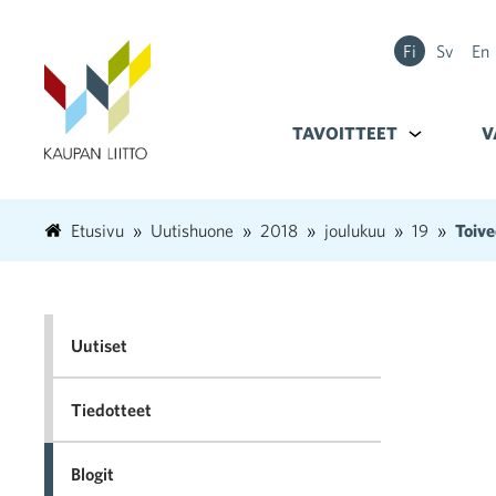
Fi
Sv
En
TAVOITTEET
Alavalikko k
V
Etusivu
Uutishuone
2018
joulukuu
19
Toive
Uutiset
Tiedotteet
Blogit