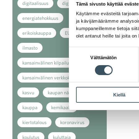
digitaalisuus
digitalisaatio
Tämä sivusto käyttää eväste
Käytämme evästeitä tarjoama
energiatehokkuus
ja kävijämäärämme analysoim
kumppaneillemme tietoja siitä
erikoiskauppa
EU
olet antanut heille tai joita o
ilmasto
Suostumuksen
Välttämätön
valinta
kansainvälinen kilpailu
kansainvälinen verkkokauppa
kasvu
kaupan näkymät
Kiellä
kauppa
kemikaalit
kiertotalous
koronavirus
koulutus
kuluttaja