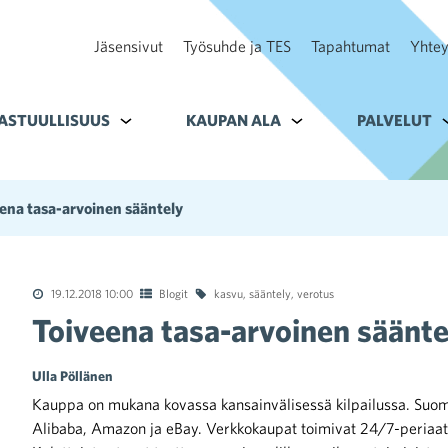
Jäsensivut
Työsuhde ja TES
Tapahtumat
Yhtey
ohteelle Tavoitteet
ASTUULLISUUS
Alavalikko kohteelle Vastuullisuus
KAUPAN ALA
Alavalikko kohteelle K
PALVELUT
A
ena tasa-arvoinen sääntely
19.12.2018 10:00
Blogit
kasvu
,
sääntely
,
verotus
Toiveena tasa-arvoinen säänte
Ulla Pöllänen
Kauppa on mukana kovassa kansainvälisessä kilpailussa. Suomal
Alibaba, Amazon ja eBay. Verkkokaupat toimivat 24/7-periaattee