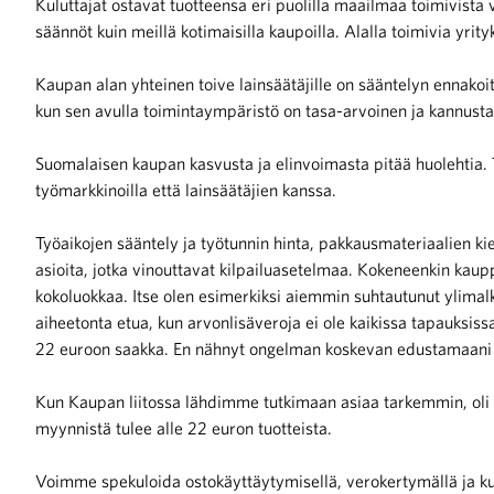
Kuluttajat ostavat tuotteensa eri puolilla maailmaa toimivista v
säännöt kuin meillä kotimaisilla kaupoilla. Alalla toimivia yrityk
Kaupan alan yhteinen toive lainsäätäjille on sääntelyn ennakoit
kun sen avulla toimintaympäristö on tasa-arvoinen ja kannust
Suomalaisen kaupan kasvusta ja elinvoimasta pitää huolehtia. 
iötilanteisiin varautuminen
työmarkkinoilla että lainsäätäjien kanssa.
Työaikojen sääntely ja työtunnin hinta, pakkausmateriaalien ki
asioita, jotka vinouttavat kilpailuasetelmaa. Kokeneenkin kaupp
kokoluokkaa. Itse olen esimerkiksi aiemmin suhtautunut ylimalk
noita kaupan alalta
aiheetonta etua, kun arvonlisäveroja ei ole kaikissa tapauksis
22 euroon saakka. En nähnyt ongelman koskevan edustamaani r
kohtaista Kaupan liitossa
Kun Kaupan liitossa lähdimme tutkimaan asiaa tarkemmin, oli it
myynnistä tulee alle 22 euron tuotteista.
Voimme spekuloida ostokäyttäytymisellä, verokertymällä ja kulu