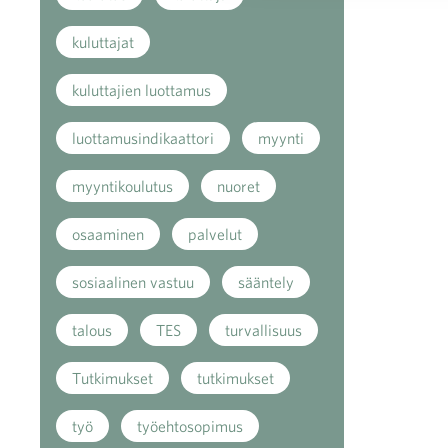
kuluttajat
kuluttajien luottamus
luottamusindikaattori
myynti
myyntikoulutus
nuoret
osaaminen
palvelut
sosiaalinen vastuu
sääntely
talous
TES
turvallisuus
Tutkimukset
tutkimukset
työ
työehtosopimus