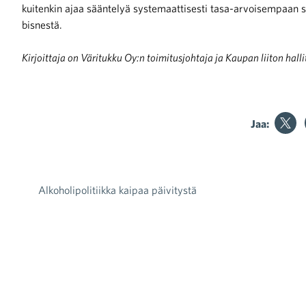
kuitenkin ajaa sääntelyä systemaattisesti tasa-arvoisempaan s
bisnestä.
raa toimintaamme
Kirjoittaja on Väritukku Oy:n toimitusjohtaja ja Kaupan liiton hal
Jaa:
Alkoholipolitiikka kaipaa päivitystä
Artikkelien selaus