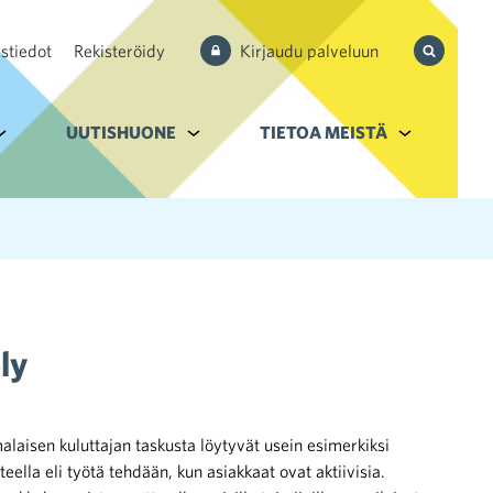
Hae
stiedot
Rekisteröidy
Kirjaudu palveluun
sivustolta
aupan ala
lavalikko kohteelle Palvelut
UUTISHUONE
Alavalikko kohteelle Uutishuone
TIETOA MEISTÄ
Alavalikko k
ly
aisen kuluttajan taskusta löytyvät usein esimerkiksi
lla eli työtä tehdään, kun asiakkaat ovat aktiivisia.