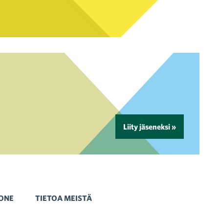
Liity jäseneksi »
ONE
TIETOA MEISTÄ