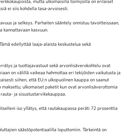
erkkokaupoista, mutta ulkomaisilla toimijoilla on erilaiset
siä ei siis kohdella tasa-arvoisesti.
avuus ja selkeys. Parhaiten sääntely onnistuu tavoitteissaan,
aa kannattavaan kasvuun.
Tämä edellyttää laaja-alaista keskustelua sekä
errätys ja tuottajavastuut sekä arvonlisäverokohtelu ovat
iaan on välillä vaikeaa hahmottaa eri tekijöiden vaikutusta ja
aisesti siihen, että EU:n ulkopuolinen kauppa on saanut
sa maksettu; ulkomaiset paketit kun ovat arvonlisäverottomia
auta- ja sisustustarvikekauppaa.
selleni iso yllätys, että rautakaupassa peräti 72 prosenttia
ttajien säästöpotentiaalilla loputtomiin. Tärkeintä on