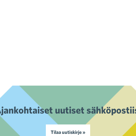
jankohtaiset uutiset sähköpostii
Tilaa uutiskirje »