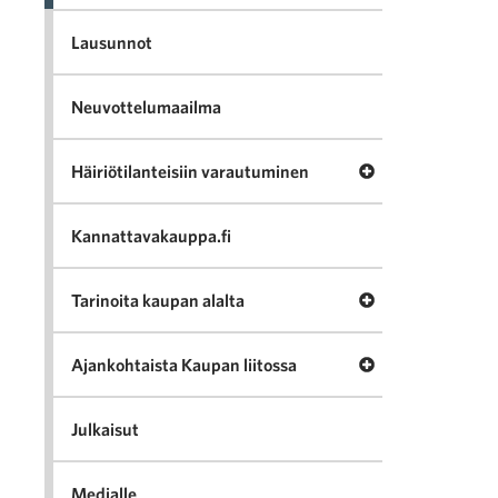
Lausunnot
Neuvottelumaailma
Avaa valikko Häir
Häiriötilanteisiin varautuminen
Kannattavakauppa.fi
Avaa valikko Tari
Tarinoita kaupan alalta
Avaa valikko Ajan
Ajankohtaista Kaupan liitossa
Julkaisut
Medialle