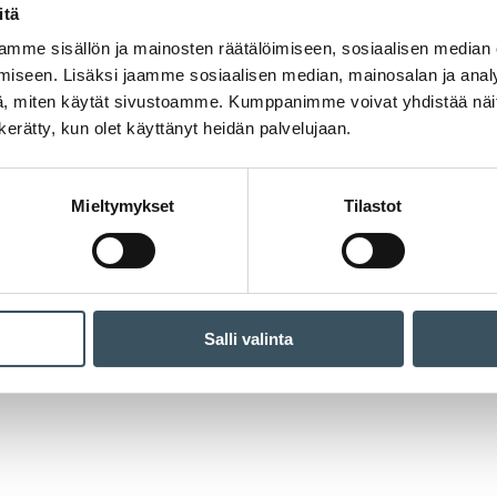
itä
mme sisällön ja mainosten räätälöimiseen, sosiaalisen median
iseen. Lisäksi jaamme sosiaalisen median, mainosalan ja analy
, miten käytät sivustoamme. Kumppanimme voivat yhdistää näitä t
n kerätty, kun olet käyttänyt heidän palvelujaan.
Mieltymykset
Tilastot
Salli valinta