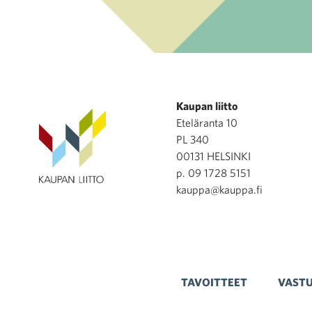
Kaupan liitto
Eteläranta 10
PL 340
00131 HELSINKI
p. 09 1728 5151
kauppa@kauppa.fi
TAVOITTEET
VASTU