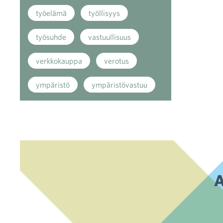
työelämä
työllisyys
työsuhde
vastuullisuus
verkkokauppa
verotus
ympäristö
ympäristövastuu
A