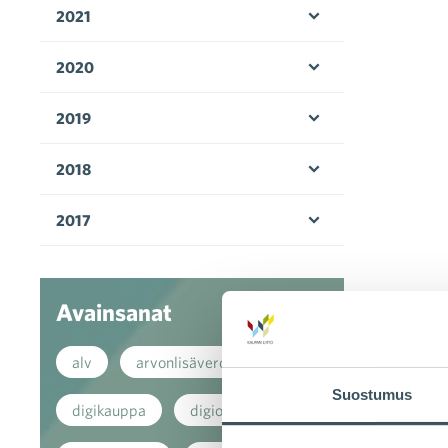
2021
Avaa valikko
2020
Avaa valikko
2019
Avaa valikko
2018
Avaa valikko
2017
Avaa valikko
Avainsanat
alv
arvonlisävero
Suostumus
digikauppa
digiostaminen