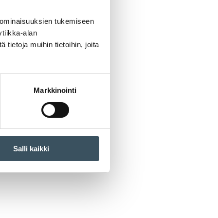
 ominaisuuksien tukemiseen
tiikka-alan
ietoja muihin tietoihin, joita
Markkinointi
Salli kaikki