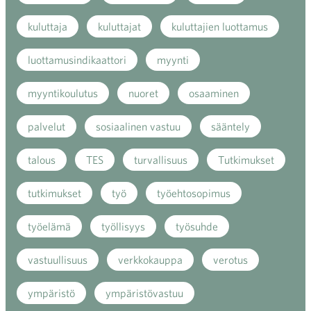
kuluttaja
kuluttajat
kuluttajien luottamus
luottamusindikaattori
myynti
myyntikoulutus
nuoret
osaaminen
palvelut
sosiaalinen vastuu
sääntely
talous
TES
turvallisuus
Tutkimukset
tutkimukset
työ
työehtosopimus
työelämä
työllisyys
työsuhde
vastuullisuus
verkkokauppa
verotus
ympäristö
ympäristövastuu