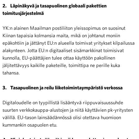
2.
Läpinäkyvä ja tasapuolinen globaali pakettien
toimitusjärjestelmä
YK:n alainen Maailman postiliiton yleissopimus on suosinut
Kiinan tapaisia kolmansia maita, mikä on johtanut moniin
epäkohtiin ja jättänyt EU:n alueella toimivat yritykset kilpailussa
alakynteen. Jotta EU:n digitaaliset sisämarkkinat toimisivat
kunnolla, EU-päättäjien tulee ottaa käyttöön pakollinen
jäljitettävyys kaikille paketeille, toimittipa ne perille kuka
tahansa.
3.
Tasapuolinen ja reilu liiketoimintaympäristö verkossa
Digitaloudelle on tyypillistä lisääntyvä riippuvaisuussuhde
suurten verkkokauppa-alustojen ja niitä käyttävien pk-yritysten
välillä. EU-tason lainsäädännössä olisi otettava huomioon
kummankin osapuolen etu.