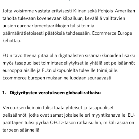
Jotta voisimme vastata erityisesti Kiinan sekä Pohjois-Amerikan
taholta tulevaan kovenevaan kilpailuun, keväällä valittavien
uusien europarlamentaarikkojen tulisi toimia
päämäärätietoisesti päätöksiä tehdessään, Ecommerce Europe
kehottaa.
EU:n tavoitteena pitää olla digitaalisten sisämarkkinoiden lisäksi
myös tasapuoliset toimintaedellytykset ja yhtäläiset pelisäännöt
eurooppalaisille ja EU:n ulkopuolelta tuleville toimijoille.
Ecommerce Europen mukaan ne luodaan seuraavasti:
1.
Digiyritysten verotukseen globaali ratkaisu
Verotuksen keinoin tulisi taata yhteiset ja tasapuoliset
pelisäännöt, jotka ovat samat jokaiselle eri myyntikanavalle. EU-
päättäjien tulisi pyrkiä OECD-tason ratkaisuihin, mikäli asiaa on
tarpeen säännellä.