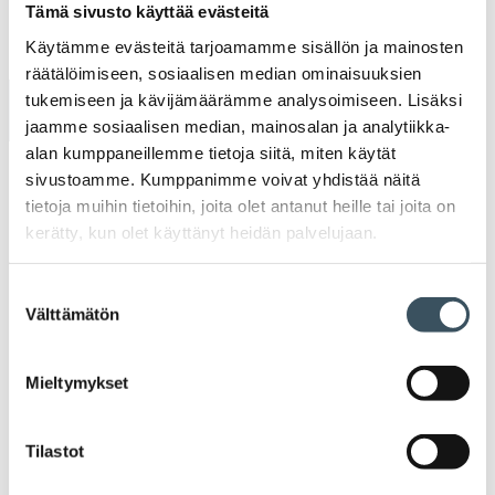
Tämä sivusto käyttää evästeitä
Käytämme evästeitä tarjoamamme sisällön ja mainosten
räätälöimiseen, sosiaalisen median ominaisuuksien
tukemiseen ja kävijämäärämme analysoimiseen. Lisäksi
Uutiset
jaamme sosiaalisen median, mainosalan ja analytiikka-
alan kumppaneillemme tietoja siitä, miten käytät
Tiedotteet
sivustoamme. Kumppanimme voivat yhdistää näitä
tietoja muihin tietoihin, joita olet antanut heille tai joita on
kerätty, kun olet käyttänyt heidän palvelujaan.
Blogit
Suostumuksen
Lausunnot
Välttämätön
valinta
Neuvottelumaailma
Mieltymykset
Av
Häiriötilanteisiin varautuminen
Häir
Tilastot
va