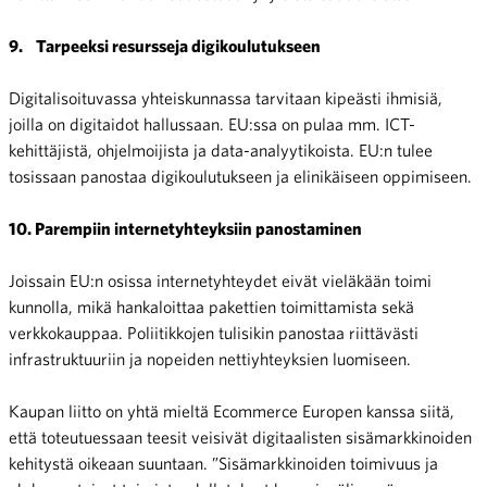
9.
Tarpeeksi resursseja digikoulutukseen
Digitalisoituvassa yhteiskunnassa tarvitaan kipeästi ihmisiä,
joilla on digitaidot hallussaan. EU:ssa on pulaa mm. ICT-
kehittäjistä, ohjelmoijista ja data-analyytikoista. EU:n tulee
tosissaan panostaa digikoulutukseen ja elinikäiseen oppimiseen.
10.
Parempiin internetyhteyksiin panostaminen
Joissain EU:n osissa internetyhteydet eivät vieläkään toimi
kunnolla, mikä hankaloittaa pakettien toimittamista sekä
verkkokauppaa. Poliitikkojen tulisikin panostaa riittävästi
infrastruktuuriin ja nopeiden nettiyhteyksien luomiseen.
Kaupan liitto on yhtä mieltä Ecommerce Europen kanssa siitä,
että toteutuessaan teesit veisivät digitaalisten sisämarkkinoiden
kehitystä oikeaan suuntaan. ”Sisämarkkinoiden toimivuus ja