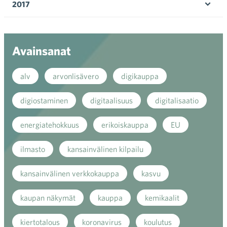
2017
Ava
valik
Avainsanat
alv
arvonlisävero
digikauppa
digiostaminen
digitaalisuus
digitalisaatio
energiatehokkuus
erikoiskauppa
EU
ilmasto
kansainvälinen kilpailu
kansainvälinen verkkokauppa
kasvu
kaupan näkymät
kauppa
kemikaalit
kiertotalous
koronavirus
koulutus