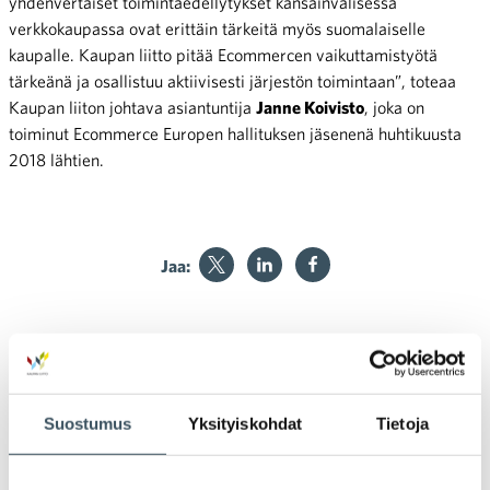
yhdenvertaiset toimintaedellytykset kansainvälisessä
verkkokaupassa ovat erittäin tärkeitä myös suomalaiselle
kaupalle. Kaupan liitto pitää Ecommercen vaikuttamistyötä
tärkeänä ja osallistuu aktiivisesti järjestön toimintaan”, toteaa
Kaupan liiton johtava asiantuntija
Janne Koivisto
, joka on
toiminut Ecommerce Europen hallituksen jäsenenä huhtikuusta
2018 lähtien.
Jaa:
EU:n
Yhteisestä palvelualustasta
Artikkelien selaus
kauppatapadirektiivistä
ratkaisu työn, hakijan ja
Suostumus
Yksityiskohdat
Tietoja
poliittinen sopu
koulutustarjonnan
kohtaamiseen