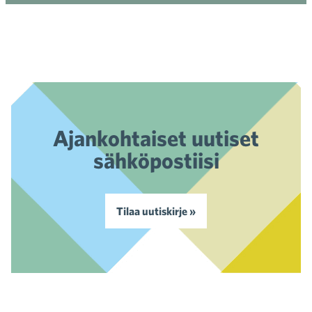
Ajankohtaiset uutiset
sähköpostiisi
Tilaa uutiskirje »