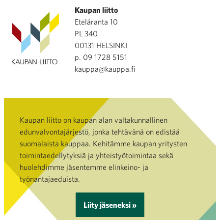
Kaupan liitto
Eteläranta 10
PL 340
00131 HELSINKI
p. 09 1728 5151
kauppa@kauppa.fi
Kaupan liitto on kaupan alan valtakunnallinen
edunvalvontajärjestö, jonka tehtävänä on edistää
suomalaista kauppaa. Kehitämme kaupan yritysten
toimintaedellytyksiä ja yhteistyötoimintaa sekä
huolehdimme jäsentemme elinkeino- ja
työnantajaeduista.
Liity jäseneksi »