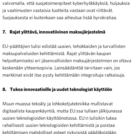
valvomalla, että suojatoimenpiteet kyberhyökkäyksiä, huijauksia
ja vaatimusten vastaisia tuotteita vastaan ovat riittävät.
Suojauksesta ei kuitenkaan saa aiheutua lisää byrokratiaa.
7.
Rajat ylittävä, innovatiivinen maksujärjestelmä
EU-päättäjien tulisi edistää uusien, tehokkaiden ja turvallisten
maksupalveluiden kehittämistä. Rajat ylittävän kaupan
helpottamiseksi eri jäsenvaltioiden maksujärjestelmien on oltava
keskenään yhteensopivia. Lainsäädäntöä tarvitaan vain, jos
markkinat eivät itse pysty kehittämään integroituja ratkaisuja.
8.
Tukea innovaatioille ja uudet teknologiat käyttöön
Muun muassa tekoäly ja lohkoketjutekniikka mullistavat
digitaalista kaupankäyntiä, mutta EU:ssa tullaan jälkijunassa
uusien teknologioiden käyttöönotossa. EU:n tulisikin tukea
rahallisesti uusien teknologioiden kehittämistä ja poistaa
kehittämisen mahdolliset esteet nykyisistä säädöksistään.