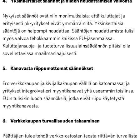
4.
Yksinkertaiset säännöt ja niiden noudattamisen valvonta
Nykyiset säännöt ovat niin monimutkaisia, että kuluttajat ja
erityisesti pk-yritykset eivät ymmärrä niitä. Yksinkertaisia
sääntöjä on helpompi noudattaa. Sääntöjen noudattamista tulisi
myös valvoa tehokkaammin kaikissa EU-jäsenmaissa.
Kuluttajansuoja- ja tuoteturvallisuuslainsäädännön pitäisi olla
sovellettavissa maailmanlaajuisesti.
5.
Kanavasta riippumattomat säännökset
Ero verkkokaupan ja kivijalkakaupan välillä on katoamassa, ja
yritykset integroivat eri myyntikanavat yhä useammin toisiinsa.
EU:n tulisikin luoda säännöksiä, jotka eivät riipu käytetystä
myyntikanavasta.
6.
Verkkokaupan turvallisuuden takaaminen
Päättäjien tulee tehdä verkko-ostosten teosta riittävän turvallista