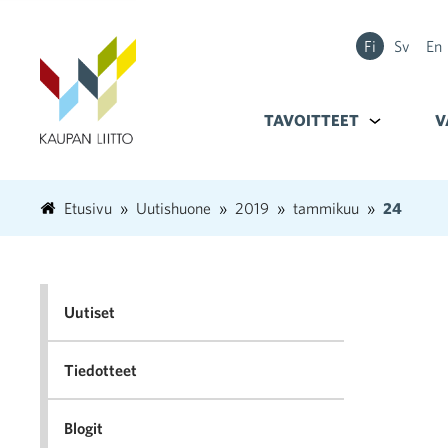
Fi
Sv
En
TAVOITTEET
Alavalikko k
V
Etusivu
Uutishuone
2019
tammikuu
24
Uutiset
Tiedotteet
Blogit