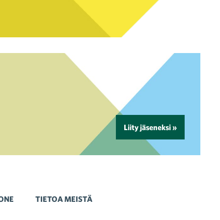
Liity jäseneksi »
ONE
TIETOA MEISTÄ