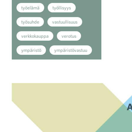
työelämä
työllisyys
työsuhde
vastuullisuus
verkkokauppa
verotus
ympäristö
ympäristövastuu
A