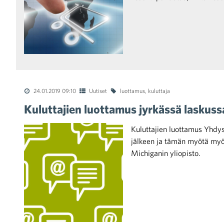
raa toimintaamme
24.01.2019 09:10
Uutiset
luottamus
,
kuluttaja
Kuluttajien luottamus jyrkässä laskuss
Kuluttajien luottamus Yhdys
jälkeen ja tämän myötä myö
Michiganin yliopisto.