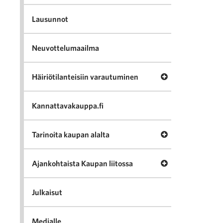
Lausunnot
Neuvottelumaailma
Avaa valikko Häir
Häiriötilanteisiin varautuminen
Kannattavakauppa.fi
Avaa valikko Tari
Tarinoita kaupan alalta
Avaa valikko Ajan
Ajankohtaista Kaupan liitossa
Julkaisut
Medialle