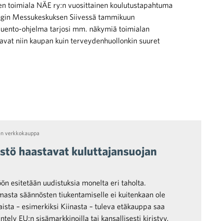
n toimiala NÄE ry:n vuosittainen koulutustapahtuma
ingin Messukeskuksen Siivessä tammikuun
luento-ohjelma tarjosi mm. näkymiä toimialan
avat niin kaupan kuin terveydenhuollonkin suuret
en verkkokauppa
stö haastavat kuluttajansuojan
ön esitetään uudistuksia monelta eri taholta.
asta säännösten tiukentamiselle ei kuitenkaan ole
aista – esimerkiksi Kiinasta – tuleva etäkauppa saa
äntely EU:n sisämarkkinoilla tai kansallisesti kiristyy.