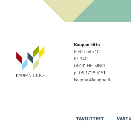
Kaupan liitto
Eteläranta 10
PL 340
00131 HELSINKI
p. 09 1728 5151
kauppa@kauppa.fi
TAVOITTEET
VASTU