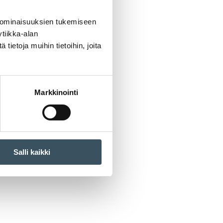
 ominaisuuksien tukemiseen
tiikka-alan
ietoja muihin tietoihin, joita
Markkinointi
Salli kaikki