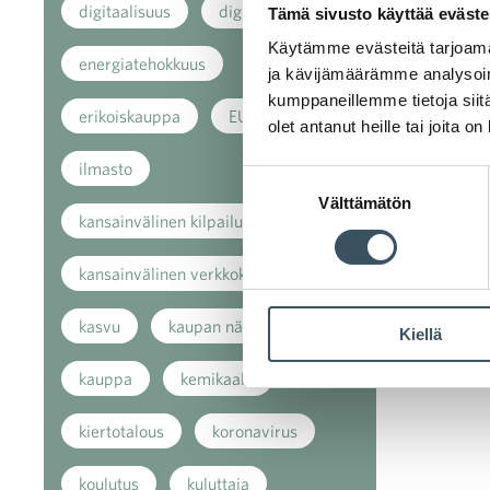
digitaalisuus
digitalisaatio
Tämä sivusto käyttää eväste
Käytämme evästeitä tarjoama
energiatehokkuus
ja kävijämäärämme analysoim
kumppaneillemme tietoja siitä
erikoiskauppa
EU
olet antanut heille tai joita o
ilmasto
Suostumuksen
Välttämätön
valinta
kansainvälinen kilpailu
kansainvälinen verkkokauppa
kasvu
kaupan näkymät
Kiellä
kauppa
kemikaalit
kiertotalous
koronavirus
koulutus
kuluttaja