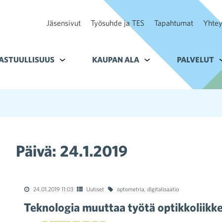
Jäsensivut
Työsuhde ja TES
Tapahtumat
Yhtey
ohteelle Tavoitteet
ASTUULLISUUS
Alavalikko kohteelle Vastuullisuus
KAUPAN ALA
Alavalikko kohteelle K
PALVELUT
A
Päivä:
24.1.2019
24.01.2019 11:03
Uutiset
optometria
,
digitalisaatio
Teknologia muuttaa työtä optikkoliikke