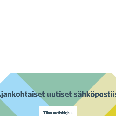
jankohtaiset uutiset sähköpostii
Tilaa uutiskirje »