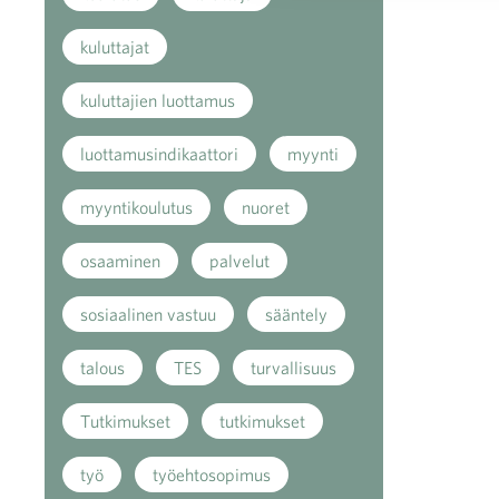
kuluttajat
kuluttajien luottamus
luottamusindikaattori
myynti
myyntikoulutus
nuoret
osaaminen
palvelut
sosiaalinen vastuu
sääntely
talous
TES
turvallisuus
Tutkimukset
tutkimukset
työ
työehtosopimus