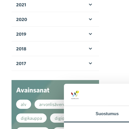
2021
Avaa valikko
2020
Avaa valikko
2019
Avaa valikko
2018
Avaa valikko
2017
Avaa valikko
Avainsanat
alv
arvonlisävero
Suostumus
digikauppa
digiostaminen