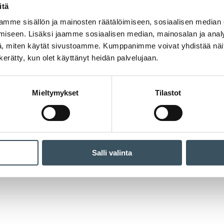
itä
mme sisällön ja mainosten räätälöimiseen, sosiaalisen median
iseen. Lisäksi jaamme sosiaalisen median, mainosalan ja analy
, miten käytät sivustoamme. Kumppanimme voivat yhdistää näitä t
n kerätty, kun olet käyttänyt heidän palvelujaan.
Mieltymykset
Tilastot
Salli valinta