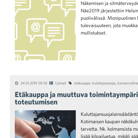
Näkemisen ja silmäterveyde
Näe2019 järjestettiin Hels
puolivälissä. Monipuolinen 
tulevaisuuteen, jota muokka
mullistukset.
iötilanteisiin varautuminen
noita kaupan alalta
24.01.2019 09:35
Uutiset
etäkauppa
,
kuluttajansuoja
,
kansainvälin
Etäkauppa ja muuttuva toimintaympäri
toteutumisen
kohtaista Kaupan liitossa
Kuluttajansuojalainsäädäntö
Kotimaisen kaupan näkökulm
tarvetta. Nk. kolmansista m
lisää kilpailuetua, mikäli sä