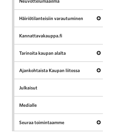
Neuvottelumaailma
Avaa valikko Häir
Häiriötilanteisiin varautuminen
Kannattavakauppa.fi
Avaa valikko Tari
Tarinoita kaupan alalta
Avaa valikko Ajan
Ajankohtaista Kaupan liitossa
Julkaisut
Medialle
Avaa valikko Seu
Seuraa toimintaamme