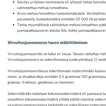
Selvitys yrityksen toiminnasta eli lyhyesti tietoa toimia
valmistettua mehua/smoothieta.
Arvio mehun/smoothien tuotantomäärästä. Verohallinto a
perusteella (tuotantomäärä enintään 50 000 litraa kale
Tietoa myymälöissä valmistetun mehun/smoothien pakkau
juomapakkausveron alaista (kts. kohta juomapakkausver
Virvoitusjuomaveron tason määrittäminen
Virvoitusjuomaverolle on kaksi eri tasoa. Tasoon vaikuttaa me
Virvoitusjuomavero on sokerittomassa tuoteryhmässä 12 senttiä l
Virvoitusjuomaverolaissa sokerittomaan tuoteryhmään kuuluvat s
mono- ja disakkarideja enintään 0,5 grammaa 100 grammassa 
glukoosi, fruktoosi, galaktoosi ja mannoosi.
Sokerimäärään lasketaan kokonaissokerimäärä eli juomassa luon
smoothien kokonaissokerimäärä ylittää edellä mainitun sokeri
virvoitusjuomaverolaissa tarkoitettuun sokerilliseen tuoteryh