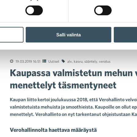
Salli valinta
passa valmistetun mehun verotukseen liittyvät menettelyt täsm
19.03.2019 16:51
Uutiset
alv
,
kasvu
,
sääntely
,
verotus
Kaupassa valmistetun mehun v
menettelyt täsmentyneet
Kaupan liitto kertoi joulukuussa 2018, että Verohallinto ve
valmistetuista mehuista ja smoothieista. Kaupoille on ollut e
menettelyt. Verohallinto on nyt tarkentanut ohjeistustaan Kau
Verohallinnolta haettava määräystä