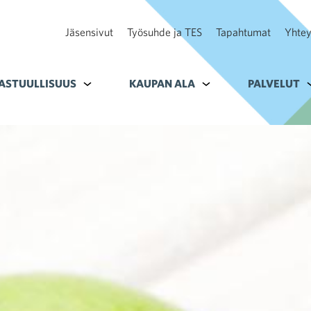
Jäsensivut
Työsuhde ja TES
Tapahtumat
Yhtey
ohteelle Tavoitteet
ASTUULLISUUS
Alavalikko kohteelle Vastuullisuus
KAUPAN ALA
Alavalikko kohteelle K
PALVELUT
A