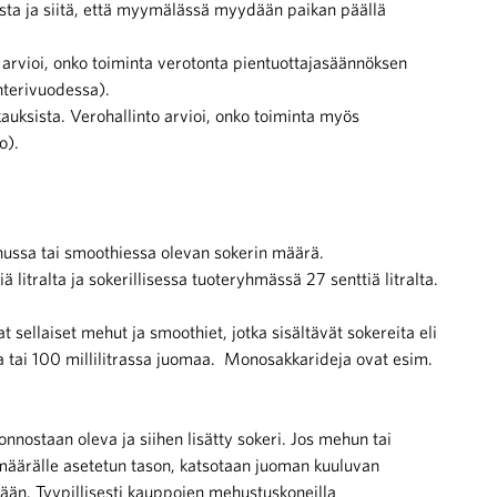
lasta ja siitä, että myymälässä myydään paikan päällä
rvioi, onko toiminta verotonta pientuottajasäännöksen
nterivuodessa).
ksista. Verohallinto arvioi, onko toiminta myös
o).
hussa tai smoothiessa olevan sokerin määrä.
itralta ja sokerillisessa tuoteryhmässä 27 senttiä litralta.
ellaiset mehut ja smoothiet, jotka sisältävät sokereita eli
tai 100 millilitrassa juomaa. Monosakkarideja ovat esim.
nostaan oleva ja siihen lisätty sokeri. Jos mehun tai
määrälle asetetun tason, katsotaan juoman kuuluvan
mään. Tyypillisesti kauppojen mehustuskoneilla