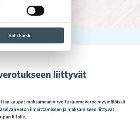
Salli kaikki
entyneet
erotukseen liittyvät
lvoittaa kaupat maksamaan virvoitusjuomaveroa myymälöissä
päselvää veron ilmoittamiseen ja maksamiseen liittyvät
pan liitolle.