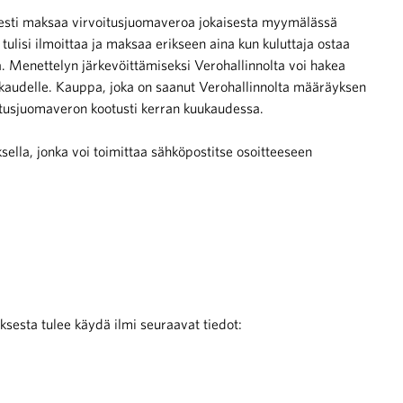
sesti maksaa virvoitusjuomaveroa jokaisesta myymälässä
 tulisi ilmoittaa ja maksaa erikseen aina kun kuluttaja ostaa
 Menettelyn järkevöittämiseksi Verohallinnolta voi hakea
okaudelle. Kauppa, joka on saanut Verohallinnolta määräyksen
itusjuomaveron kootusti kerran kuukaudessa.
lla, jonka voi toimittaa sähköpostitse osoitteeseen
esta tulee käydä ilmi seuraavat tiedot: