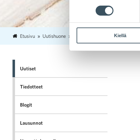
Kiellä
Etusivu
Uutishuone
2019
maaliskuu
19
Kau
Uutiset
Tiedotteet
Blogit
Lausunnot