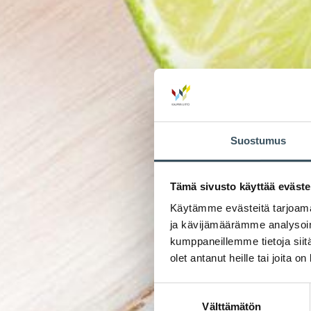
Suostumus
Tämä sivusto käyttää eväste
Käytämme evästeitä tarjoama
ja kävijämäärämme analysoim
kumppaneillemme tietoja siitä
olet antanut heille tai joita o
Suostumuksen
Välttämätön
valinta