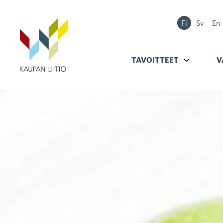
Fi
Sv
En
TAVOITTEET
Alavalikko k
V