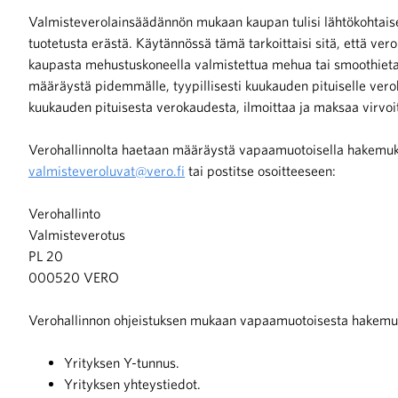
Valmisteverolainsäädännön mukaan kaupan tulisi lähtökohtai
tuotetusta erästä. Käytännössä tämä tarkoittaisi sitä, että vero
iötilanteisiin varautuminen
kaupasta mehustuskoneella valmistettua mehua tai smoothieta.
määräystä pidemmälle, tyypillisesti kuukauden pituiselle ver
kuukauden pituisesta verokaudesta, ilmoittaa ja maksaa virvo
Verohallinnolta haetaan määräystä vapaamuotoisella hakemukse
noita kaupan alalta
valmisteveroluvat@vero.fi
tai postitse osoitteeseen:
kohtaista Kaupan liitossa
Verohallinto
Valmisteverotus
PL 20
000520 VERO
Verohallinnon ohjeistuksen mukaan vapaamuotoisesta hakemuks
raa toimintaamme
Yrityksen Y-tunnus.
Yrityksen yhteystiedot.