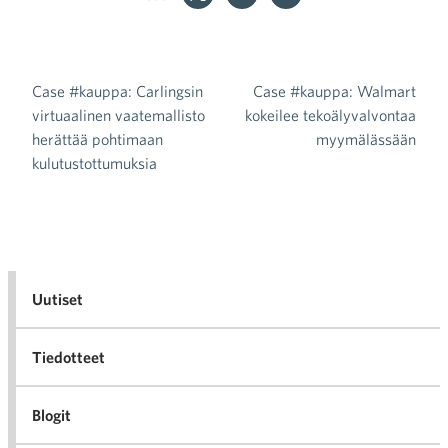
Case #kauppa: Carlingsin
Case #kauppa: Walmart
Artikkelien selaus
virtuaalinen vaatemallisto
kokeilee tekoälyvalvontaa
herättää pohtimaan
myymälässään
kulutustottumuksia
Uutiset
Tiedotteet
Blogit