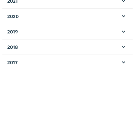
2021
Ava
valik
2020
Ava
valik
2019
Ava
valik
2018
Ava
valik
2017
Ava
valik
Avainsanat
alv
arvonlisävero
digikauppa
digiostaminen
digitaalisuus
digitalisaatio
energiatehokkuus
erikoiskauppa
EU