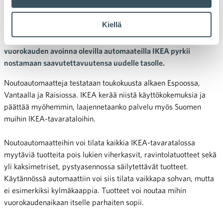
noutoautomaatista
Kiellä
IKEA Suomi ottaa käyttöön noutoautomaatit tavaratalojensa
yhteydessä Espoossa, Vantaalla ja Raisiossa. Ympäri
vuorokauden avoinna olevilla automaateilla IKEA pyrkii
nostamaan saavutettavuutensa uudelle tasolle.
Noutoautomaatteja testataan toukokuusta alkaen Espoossa,
Vantaalla ja Raisiossa. IKEA kerää niistä käyttökokemuksia ja
päättää myöhemmin, laajennetaanko palvelu myös Suomen
muihin IKEA-tavarataloihin.
Noutoautomaatteihin voi tilata kaikkia IKEA-tavaratalossa
myytäviä tuotteita pois lukien viherkasvit, ravintolatuotteet sekä
yli kaksimetriset, pystyasennossa säilytettävät tuotteet.
Käytännössä automaattiin voi siis tilata vaikkapa sohvan, mutta
ei esimerkiksi kylmäkaappia. Tuotteet voi noutaa mihin
vuorokaudenaikaan itselle parhaiten sopii.