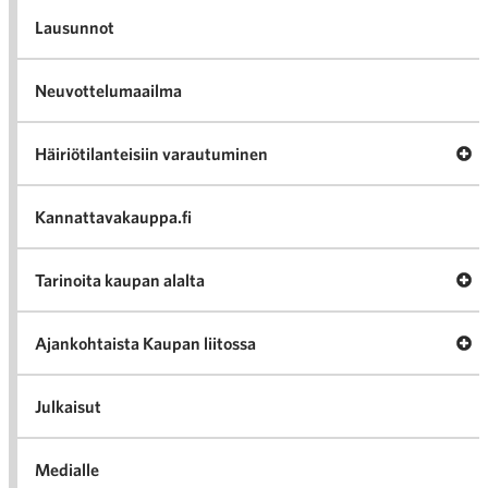
Lausunnot
Neuvottelumaailma
Av
Häiriötilanteisiin varautuminen
Häir
va
Kannattavakauppa.fi
A
Tarinoita kaupan alalta
val
Tari
ka
Ava
Ajankohtaista Kaupan liitossa
al
Ajan
K
l
Julkaisut
Medialle