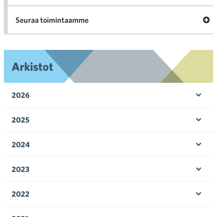
Ava
Seuraa toimintaamme
toi
Arkistot
2026
Ava
valik
2025
Ava
valik
2024
Ava
valik
2023
Ava
valik
2022
Ava
valik