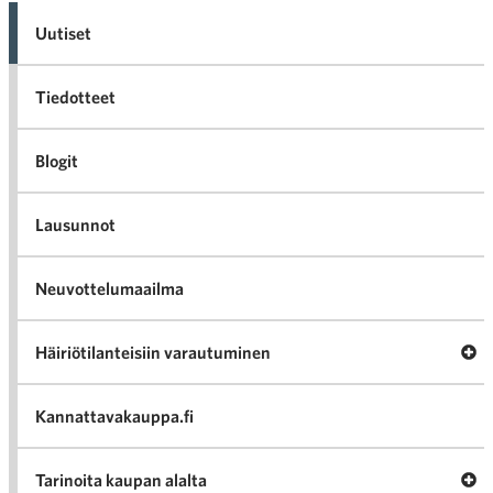
Uutiset
Tiedotteet
Blogit
Lausunnot
Neuvottelumaailma
Av
Häiriötilanteisiin varautuminen
Häir
va
Kannattavakauppa.fi
A
Tarinoita kaupan alalta