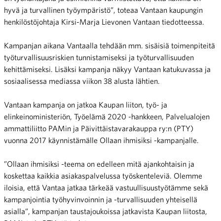
hyvä ja turvallinen työympäristö”, toteaa Vantaan kaupungin
henkilöstöjohtaja Kirsi-Marja Lievonen Vantaan tiedotteessa.
Kampanjan aikana Vantaalla tehdään mm. sisäisiä toimenpiteitä
työturvallisuusriskien tunnistamiseksi ja työturvallisuuden
kehittämiseksi. Lisäksi kampanja näkyy Vantaan katukuvassa ja
sosiaalisessa mediassa viikon 38 alusta lähtien.
Vantaan kampanja on jatkoa Kaupan liiton, työ- ja
elinkeinoministeriön, Työelämä 2020 -hankkeen, Palvelualojen
ammattiliitto PAMin ja Päivittäistavarakauppa ry:n (PTY)
vuonna 2017 käynnistämälle Ollaan ihmisiksi -kampanjalle.
”Ollaan ihmisiksi -teema on edelleen mitä ajankohtaisin ja
koskettaa kaikkia asiakaspalvelussa työskenteleviä. Olemme
iloisia, että Vantaa jatkaa tärkeää vastuullisuustyötämme sekä
kampanjointia työhyvinvoinnin ja -turvallisuuden yhteisellä
asialla”, kampanjan taustajoukoissa jatkavista Kaupan liitosta,