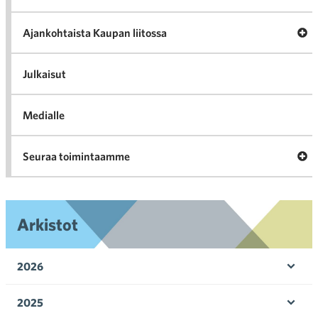
val
Tari
ka
Ava
Ajankohtaista Kaupan liitossa
al
Ajan
K
l
Julkaisut
Medialle
Ava
Seuraa toimintaamme
toi
Arkistot
2026
Ava
valik
2025
Ava