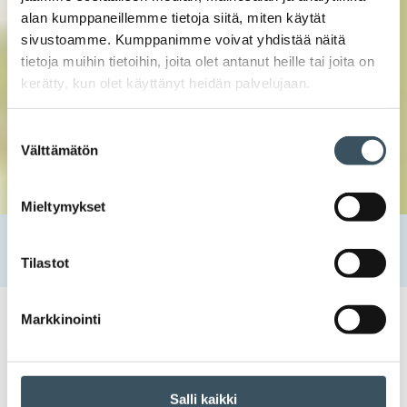
alan kumppaneillemme tietoja siitä, miten käytät
sivustoamme. Kumppanimme voivat yhdistää näitä
tietoja muihin tietoihin, joita olet antanut heille tai joita on
kerätty, kun olet käyttänyt heidän palvelujaan.
Suostumuksen
Välttämätön
valinta
Mieltymykset
Etusivu
Uutishuone
2019
syyskuu
12
Ollaan ihmisiksi – myös Vantaalla
Tilastot
Markkinointi
12.09.2019 16:36
Uutiset
ollaan ihmisiksi
,
turvallisuus
,
työ
,
työelämä
,
työhyvinvointi
Ollaan ihmisiksi – myös
Salli kaikki