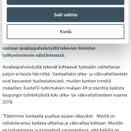
Vantaalla
Salli valinta
Vantaa tarttui Kaupan liiton ja kumppaneiden vuonna 2017
käynnistämän Ollaan ihmisiksi -kampanjan viestikapulaan.
Kiellä
12.9. startanneen Vantaan kaupungin Ollaan ihmisiksi -
kampanjan tarkoituksena on herätellä asiakkaita miettimään
rooliaan asiakaspalvelutyötä tekevien ihmisten
työhyvinvoinnin edistämisessä.
Asiakaspalvelutyötä tekevät kohtaavat työssään valitettavan
paljon erilaista häirintää. Vantaallakin uhka- ja väkivaltatilanteet
ovat kasvaneet huolestuttavasti, muiden kuntien trendiä
mukaillen: Kunta10-tutkimuksen mukaan 49 prosenttia kaikista
kaupungin työntekijöistä koki uhka- tai väkivaltatilanteen vuonna
2018.
”Päätimme Vantaalla puuttua asiaan näkyvästi. Meillä on
nollatoleranssi kaikkea uhkailua ja väkivaltaa kohtaan. Meidän
on työnantajana ja esimiehinä varmistettava, että kaikilla on