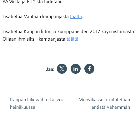
PAMista ja PTY:stä todetaan.
Lisätietoa Vantaan kampanjasta
täältä
.
Lisätietoa Kaupan liiton ja kumppaneiden 2017 käynnistämästä
Ollaan ihmisiksi -kampanjasta
täältä
.
Jaa:
Kaupan liikevaihto kasvoi
Muovikasseja kulutetaan
Artikkelien selaus
heinäkuussa
entistä vähemmän