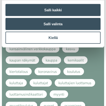
alv
arvonlisävero
digikauppa
Salli kaikki
digiostaminen
digitaalisuus
digitalisaatio
Salli valinta
energiatehokkuus
erikoiskauppa
EU
ilmasto
kansainvälinen kilpailu
Kiellä
kansainvälinen verkkokauppa
kasvu
kaupan näkymät
kauppa
kemikaalit
kiertotalous
koronavirus
koulutus
kuluttaja
kuluttajat
kuluttajien luottamus
luottamusindikaattori
myynti
myyntikoulutus
nuoret
osaaminen