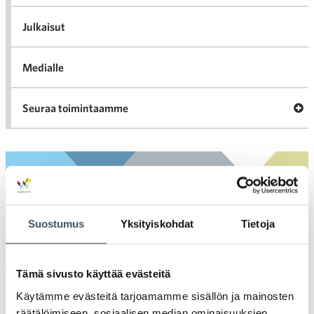
K
l
Julkaisut
Medialle
Ava
Seuraa toimintaamme
toi
Arkistot
2026
Suostumus
Yksityiskohdat
Tietoja
Ava
valik
2025
Ava
Tämä sivusto käyttää evästeitä
valik
2024
Käytämme evästeitä tarjoamamme sisällön ja mainosten
Ava
räätälöimiseen, sosiaalisen median ominaisuuksien
valik