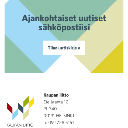
Ajankohtaiset uutiset
sähköpostiisi
Tilaa uutiskirje »
Kaupan liitto
Eteläranta 10
PL 340
00131 HELSINKI
p. 09 1728 5151