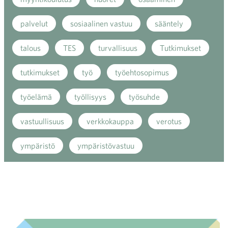
palvelut
sosiaalinen vastuu
sääntely
talous
TES
turvallisuus
Tutkimukset
tutkimukset
työ
työehtosopimus
työelämä
työllisyys
työsuhde
vastuullisuus
verkkokauppa
verotus
ympäristö
ympäristövastuu