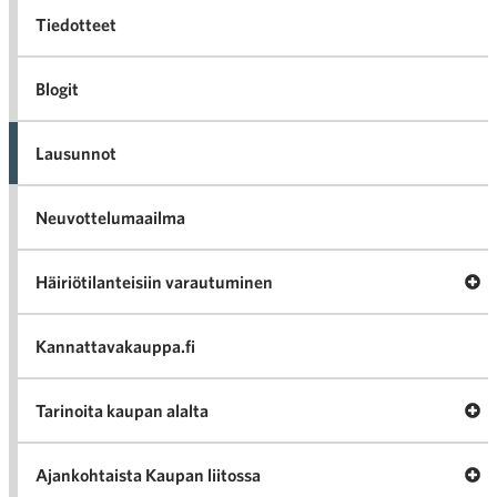
Tiedotteet
Blogit
Lausunnot
Neuvottelumaailma
Av
Häiriötilanteisiin varautuminen
Häir
va
Kannattavakauppa.fi
A
Tarinoita kaupan alalta
val
Tari
ka
Ava
Ajankohtaista Kaupan liitossa
al
Ajan