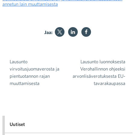
annetun lain muuttamisesta
Jaa:
Lausunto
Lausunto luonnoksesta
Artikkelien selaus
virvoitusjuomaverosta ja
Verohallinnon ohjeeksi
pientuotannon rajan
arvonlisäverotuksesta EU-
muuttamisesta
tavarakaupassa
Uutiset