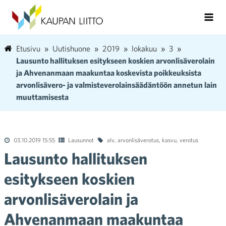
Etusivu
Uutishuone
2019
lokakuu
3
Lausunto hallituksen esitykseen koskien arvonlisäverolain
ja Ahvenanmaan maakuntaa koskevista poikkeuksista
arvonlisävero- ja valmisteverolainsäädäntöön annetun lain
muuttamisesta
03.10.2019 15:55
Lausunnot
alv
,
arvonlisäverotus
,
kasvu
,
verotus
Lausunto hallituksen
esitykseen koskien
arvonlisäverolain ja
Ahvenanmaan maakuntaa