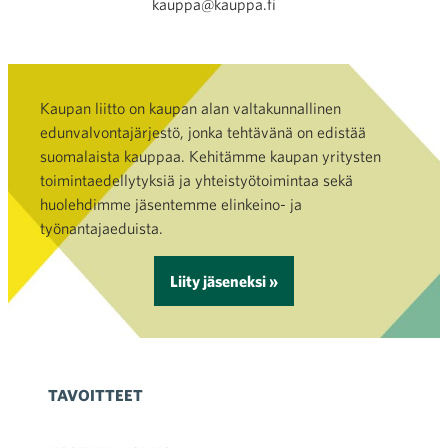
kauppa@kauppa.fi
Kaupan liitto on kaupan alan valtakunnallinen
edunvalvontajärjestö, jonka tehtävänä on edistää
suomalaista kauppaa. Kehitämme kaupan yritysten
toimintaedellytyksiä ja yhteistyötoimintaa sekä
huolehdimme jäsentemme elinkeino- ja
työnantajaeduista.
Liity jäseneksi »
TAVOITTEET