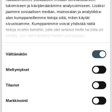
2023
tukemiseen ja kävijämäärämme analysoimiseen. Lisäksi
Ava
jaamme sosiaalisen median, mainosalan ja analytiikka-
valik
2022
alan kumppaneillemme tietoja siitä, miten käytät
Ava
sivustoamme. Kumppanimme voivat yhdistää näitä
valik
2021
tietoja muihin tietoihin, joita olet antanut heille tai joita on
Ava
kerätty, kun olet käyttänyt heidän palvelujaan.
valik
2020
Ava
Suostumuksen
valik
Välttämätön
2019
valinta
Ava
valik
2018
Mieltymykset
Ava
valik
2017
Ava
Tilastot
valik
Markkinointi
Avainsanat