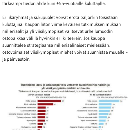
tärkeämpi tiedonlähde kuin +55-vuotiaille kuluttajille.
Eri ikäryhmät ja sukupuolet voivat erota paljonkin toisistaan
kuluttajina. Kaupan liiton viime keväisen tutkimuksen mukaan
milleniaalit ja yli viisikymppiset valitsevat urheilumuodin
ostopaikkaa välillä hyvinkin eri kriteerein. Jos kauppa
suunnittelee strategiaansa milleniaalinaiset mielessään,
ostovoimaiset viisikymppiset miehet voivat suunnistaa muualle –
ja päinvastoin.