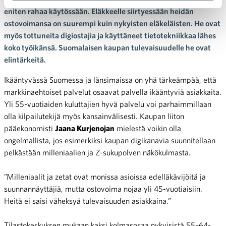
eniten rahaa käytössään. Eläkkeelle siirtyessään heidän
ostovoimansa on suurempi kuin nykyisten eläkeläisten. He ovat
myös tottuneita digiostajia ja käyttäneet tietotekniikkaa lähes
koko työikänsä. Suomalaisen kaupan tulevaisuudelle he ovat
elintärkeitä.
Ikääntyvässä Suomessa ja länsimaissa on yhä tärkeämpää, että
markkinaehtoiset palvelut osaavat palvella ikääntyviä asiakkaita.
Yli 55-vuotiaiden kuluttajien hyvä palvelu voi parhaimmillaan
olla kilpailutekijä myös kansainvälisesti. Kaupan liiton
pääekonomisti
Jaana Kurjenojan
mielestä voikin olla
ongelmallista, jos esimerkiksi kaupan digikanavia suunnitellaan
pelkästään milleniaalien ja Z-sukupolven näkökulmasta.
”Milleniaalit ja zetat ovat monissa asioissa edelläkävijöitä ja
suunnannäyttäjiä, mutta ostovoima nojaa yli 45-vuotiaisiin.
Heitä ei saisi väheksyä tulevaisuuden asiakkaina.”
Tilastokeskuksen mukaan kaksi kolmasosaa nykyisistä 55–64-