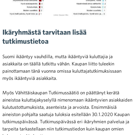
Ikäryhmästä tarvitaan lisää
tutkimustietoa
Suomi ikääntyy vauhdilla, mutta ikääntyviä kuluttajia ja
asiakkaita on täällä tutkittu vähän. Kaupan liitto tuleekin
painottamaan tänä vuonna omissa kuluttajatutkimuksissaan
myös ikääntyviä asiakkaita.
Myös Vähittäiskaupan Tutkimussäätiö on päättänyt kerätä
aineistoa kuluttajakyselyllä nimenomaan ikääntyvien asiakkaiden
kulutustottumuksista, asenteista ja arvoista. Ensimmäisiä
aineiston pohjalta saatuja tuloksia esitellään 30.1.2020 Kaupan
tutkimuspäivässä. Tutkimuspäivässä eri ikäryhmien palvelua ja
tarpeita tarkastellaan niin tutkimustiedon kuin kaupan omien