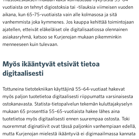
vuotiaista on tehnyt digiostoksia tai -tilauksia viimeisen vuoden
aikana, kun 65–75-vuotiaista vain alle kolmasosa ja sitä
vanhemmista joka kymmenes. Jos kauppa kehittää toimintojaan
ajatellen, etteivät eläkeläiset ole digitalisaatiossa olennainen
asiakasryhmä, katsoo se Kurjenojan mukaan pikemminkin
menneeseen kuin tulevaan.
Myös ikääntyvät etsivät tietoa
digitaalisesti
Tottuneina tietotekniikan käyttäjinä 55–64-vuotiaat hakevat
myös paljon tuotetietoa digitaalisesti riippumatta varsinaisesta
ostokanavasta. Statista-tietopalvelun tekemän kuluttajakyselyn
mukaan 65 prosenttia 55–65-vuotiaista hakee lähes aina
tuotetietoa myös digitaalisesti ennen suurempaa ostosta. Toki
nuoremmat diginatiivit ovat tässä paljonkin vanhempiaan edellä,
mutta Kurjenojan mielestä ikääntyviä ei digimaailmassa kannata