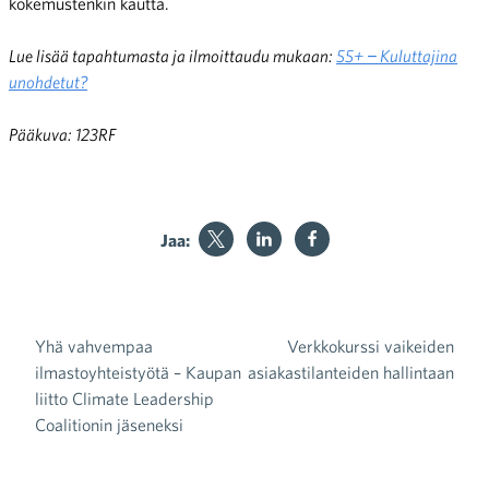
kokemustenkin kautta.
Lue lisää tapahtumasta ja ilmoittaudu mukaan:
55+ − Kuluttajina
unohdetut?
Pääkuva: 123RF
Jaa:
Yhä vahvempaa
Verkkokurssi vaikeiden
Artikkelien selaus
ilmastoyhteistyötä – Kaupan
asiakastilanteiden hallintaan
liitto Climate Leadership
Coalitionin jäseneksi