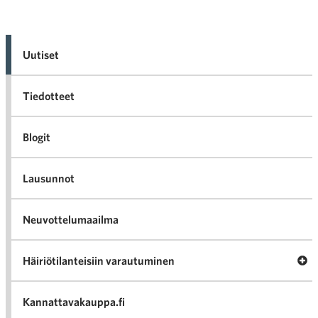
Uutiset
Tiedotteet
Blogit
Lausunnot
Neuvottelumaailma
Av
Häiriötilanteisiin varautuminen
Häir
va
Kannattavakauppa.fi