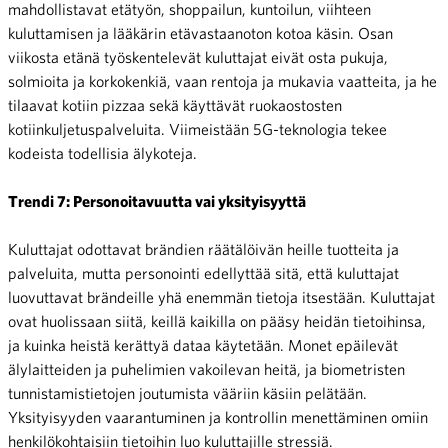
mahdollistavat etätyön, shoppailun, kuntoilun, viihteen
kuluttamisen ja lääkärin etävastaanoton kotoa käsin. Osan
viikosta etänä työskentelevät kuluttajat eivät osta pukuja,
solmioita ja korkokenkiä, vaan rentoja ja mukavia vaatteita, ja he
tilaavat kotiin pizzaa sekä käyttävät ruokaostosten
kotiinkuljetuspalveluita. Viimeistään 5G-teknologia tekee
kodeista todellisia älykoteja.
Trendi 7: Personoitavuutta vai yksityisyyttä
Kuluttajat odottavat brändien räätälöivän heille tuotteita ja
palveluita, mutta personointi edellyttää sitä, että kuluttajat
luovuttavat brändeille yhä enemmän tietoja itsestään. Kuluttajat
ovat huolissaan siitä, keillä kaikilla on pääsy heidän tietoihinsa,
ja kuinka heistä kerättyä dataa käytetään. Monet epäilevät
älylaitteiden ja puhelimien vakoilevan heitä, ja biometristen
tunnistamistietojen joutumista vääriin käsiin pelätään.
Yksityisyyden vaarantuminen ja kontrollin menettäminen omiin
henkilökohtaisiin tietoihin luo kuluttajille stressiä.