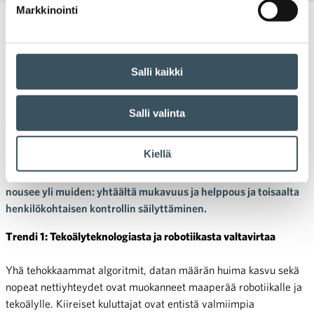
Markkinointi
23.01.2020 09:08
Uutiset
kuluttajat
,
kuluttaminen
,
trendit
Euromonitor International:
Salli kaikki
Kuluttajatrendien 10 kärjessä
Salli valinta
vuonna 2020
Kiellä
Euromonitor International on julkaissut ennusteensa vuoden
2020 tärkeimmistä kuluttajatrendeistä. Kaksi pääteemaa
nousee yli muiden: yhtäältä mukavuus ja helppous ja toisaalta
henkilökohtaisen kontrollin säilyttäminen.
Trendi 1: Tekoälyteknologiasta ja robotiikasta valtavirtaa
Yhä tehokkaammat algoritmit, datan määrän huima kasvu sekä
nopeat nettiyhteydet ovat muokanneet maaperää robotiikalle ja
tekoälylle. Kiireiset kuluttajat ovat entistä valmiimpia