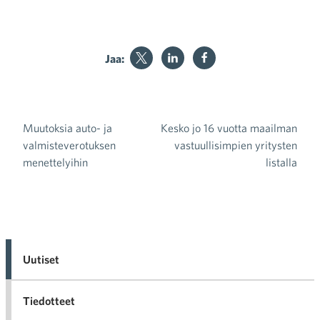
Jaa:
Muutoksia auto- ja
Kesko jo 16 vuotta maailman
Artikkelien selaus
valmisteverotuksen
vastuullisimpien yritysten
menettelyihin
listalla
Uutiset
Tiedotteet