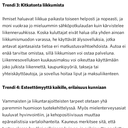
Trendi 3: Kitkatonta liikkumista
Ihmiset haluavat liikkua paikasta toiseen helposti ja nopeasti, ja
moni vuokraa jo mieluummin sähköpotkulaudan kuin kärvistelee
liikenneruuhkissa. Koska kuluttajat eivät halua olla yhden ainoan
liikkumismuodon varassa, he käyttävät älysovelluksia, jotka
antavat ajantasaista tietoa eri matkustusvaihtoehdoista. Autoa ei
enää tarvitse omistaa, sillä liikkumisen voi ostaa palveluna.
Liikennesovelluksen kuukausimaksu voi oikeuttaa käyttämään
joko julkista liikennettä, kaupunkipyöriä, takseja tai
yhteiskäyttöautoja, ja sovellus hoitaa liput ja maksuliikenteen.
Trendi 4: Esteettömyyttä kaikille, erilaisuus kunniaan
Vammaisten ja liikuntarajoitteisten tarpeet otetaan yhä
paremmin huomioon tuotekehittelyssä. Myös mielenterveysasiat
kuuluvat hyvinvointiin, ja kehopositiivisuus muuttaa
epärealistisia vartaloihanteita. Kauneus merkitsee sitä, että