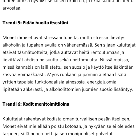
tuntee olonsa hyväksi sellaisena kuin on, ja erilaisuutta on alettu
arvostaa.
Trendi 5: Pidän huolta itsestäni
Monet ihmiset ovat stressaantuneita, mutta stressin lievitys
alkoholin ja tupakan avulla on vähenemässä. Sen sijaan kuluttajat
etsivät täsmätuotteita, jotka auttavat heitä rentoutumaan ja
lievittävät ahdistuneisuutta sekä unettomuutta. Niissä maissa,
missä kannabis on laillistettu, sen suosio ja käyttö itselääkintään
kasvaa voimakkaasti. Myös ruokaan ja juomiin aletaan lisätä
yrttien tapaisia funktionaalisia ainesosia, energiajuomia
lipitetään ahkerasti, ja alkoholittomien juomien suosio lisääntyy.
Trendi 6: Kodit monitoimitiloina
Kuluttajat rakentavat kodista oman turvallisen pesän itselleen.
Monet eivät mielellään poistu kotoaan, ja nykyään se ei ole edes
tarpeen, sillä nopea netti ja sen monipuoliset palvelut