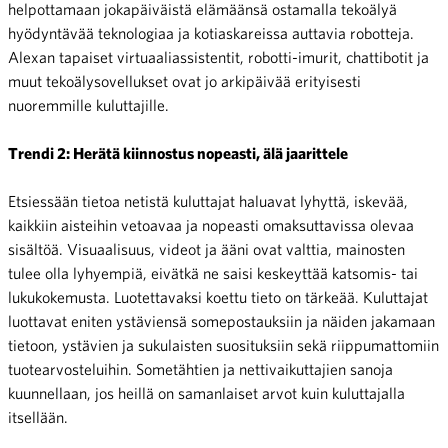
helpottamaan jokapäiväistä elämäänsä ostamalla tekoälyä
hyödyntävää teknologiaa ja kotiaskareissa auttavia robotteja.
Alexan tapaiset virtuaaliassistentit, robotti-imurit, chattibotit ja
muut tekoälysovellukset ovat jo arkipäivää erityisesti
nuoremmille kuluttajille.
Trendi 2: Herätä kiinnostus nopeasti, älä jaarittele
Etsiessään tietoa netistä kuluttajat haluavat lyhyttä, iskevää,
kaikkiin aisteihin vetoavaa ja nopeasti omaksuttavissa olevaa
sisältöä. Visuaalisuus, videot ja ääni ovat valttia, mainosten
tulee olla lyhyempiä, eivätkä ne saisi keskeyttää katsomis- tai
lukukokemusta. Luotettavaksi koettu tieto on tärkeää. Kuluttajat
luottavat eniten ystäviensä somepostauksiin ja näiden jakamaan
tietoon, ystävien ja sukulaisten suosituksiin sekä riippumattomiin
tuotearvosteluihin. Sometähtien ja nettivaikuttajien sanoja
kuunnellaan, jos heillä on samanlaiset arvot kuin kuluttajalla
itsellään.