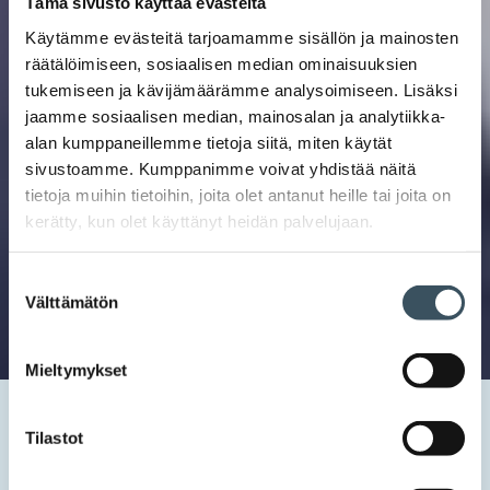
Tämä sivusto käyttää evästeitä
Käytämme evästeitä tarjoamamme sisällön ja mainosten
räätälöimiseen, sosiaalisen median ominaisuuksien
tukemiseen ja kävijämäärämme analysoimiseen. Lisäksi
jaamme sosiaalisen median, mainosalan ja analytiikka-
alan kumppaneillemme tietoja siitä, miten käytät
sivustoamme. Kumppanimme voivat yhdistää näitä
tietoja muihin tietoihin, joita olet antanut heille tai joita on
kerätty, kun olet käyttänyt heidän palvelujaan.
Suostumuksen
Välttämätön
valinta
Mieltymykset
Etusivu
Uutishuone
2020
tammikuu
23
Euromonitor International: Kuluttajatrendien 10 kärjessä
Tilastot
vuonna 2020