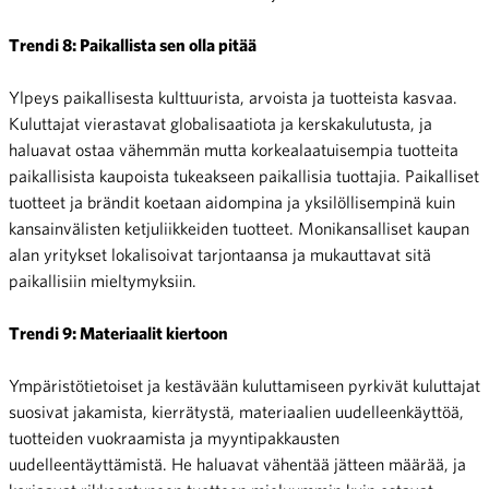
Trendi 8: Paikallista sen olla pitää
Ylpeys paikallisesta kulttuurista, arvoista ja tuotteista kasvaa.
Kuluttajat vierastavat globalisaatiota ja kerskakulutusta, ja
haluavat ostaa vähemmän mutta korkealaatuisempia tuotteita
paikallisista kaupoista tukeakseen paikallisia tuottajia. Paikalliset
tuotteet ja brändit koetaan aidompina ja yksilöllisempinä kuin
kansainvälisten ketjuliikkeiden tuotteet. Monikansalliset kaupan
alan yritykset lokalisoivat tarjontaansa ja mukauttavat sitä
paikallisiin mieltymyksiin.
Trendi 9: Materiaalit kiertoon
Ympäristötietoiset ja kestävään kuluttamiseen pyrkivät kuluttajat
suosivat jakamista, kierrätystä, materiaalien uudelleenkäyttöä,
tuotteiden vuokraamista ja myyntipakkausten
uudelleentäyttämistä. He haluavat vähentää jätteen määrää, ja