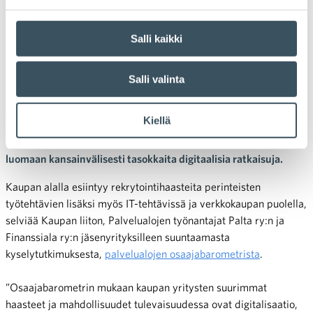
työllisyys
,
verkkokauppa
Suomalainen digikauppa pärjää
Salli kaikki
korkealla osaamisella
Salli valinta
Suomalaiset ostavat koko ajan enemmän digitaalisesti, mutta
pysyykö kaupan alan ammattilaisten osaaminen kansainvälisen
Kiellä
kehityksen kyydissä? Yritysten ja oppilaitosten yhteistyö on
erittäin tärkeää, jotta kaupan toimijat pystyvät jatkossakin
luomaan kansainvälisesti tasokkaita digitaalisia ratkaisuja.
Kaupan alalla esiintyy rekrytointihaasteita perinteisten
työtehtävien lisäksi myös IT-tehtävissä ja verkkokaupan puolella,
selviää Kaupan liiton, Palvelualojen työnantajat Palta ry:n ja
Finanssiala ry:n jäsenyrityksilleen suuntaamasta
kyselytutkimuksesta,
palvelualojen osaajabarometrista
.
”Osaajabarometrin mukaan kaupan yritysten suurimmat
haasteet ja mahdollisuudet tulevaisuudessa ovat digitalisaatio,