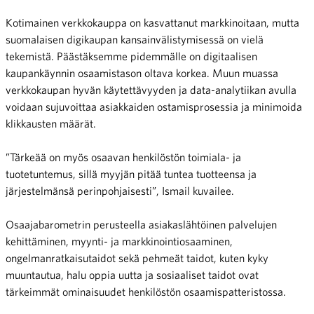
Kotimainen verkkokauppa on kasvattanut markkinoitaan, mutta
suomalaisen digikaupan kansainvälistymisessä on vielä
tekemistä. Päästäksemme pidemmälle on digitaalisen
kaupankäynnin osaamistason oltava korkea. Muun muassa
verkkokaupan hyvän käytettävyyden ja data-analytiikan avulla
voidaan sujuvoittaa asiakkaiden ostamisprosessia ja minimoida
klikkausten määrät.
”Tärkeää on myös osaavan henkilöstön toimiala- ja
tuotetuntemus, sillä myyjän pitää tuntea tuotteensa ja
järjestelmänsä perinpohjaisesti”, Ismail kuvailee.
Osaajabarometrin perusteella asiakaslähtöinen palvelujen
kehittäminen, myynti- ja markkinointiosaaminen,
ongelmanratkaisutaidot sekä pehmeät taidot, kuten kyky
muuntautua, halu oppia uutta ja sosiaaliset taidot ovat
tärkeimmät ominaisuudet henkilöstön osaamispatteristossa.