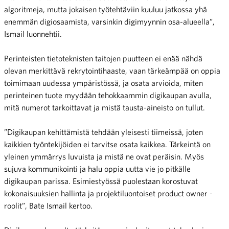
algoritmeja, mutta jokaisen työtehtäviin kuuluu jatkossa yhä
enemmän digiosaamista, varsinkin digimyynnin osa-alueella”,
Ismail luonnehtii.
Perinteisten tietoteknisten taitojen puutteen ei enää nähdä
olevan merkittävä rekrytointihaaste, vaan tärkeämpää on oppia
toimimaan uudessa ympäristössä, ja osata arvioida, miten
perinteinen tuote myydään tehokkaammin digikaupan avulla,
mitä numerot tarkoittavat ja mistä tausta-aineisto on tullut.
”Digikaupan kehittämistä tehdään yleisesti tiimeissä, joten
kaikkien työntekijöiden ei tarvitse osata kaikkea. Tärkeintä on
yleinen ymmärrys luvuista ja mistä ne ovat peräisin. Myös
sujuva kommunikointi ja halu oppia uutta vie jo pitkälle
digikaupan parissa. Esimiestyössä puolestaan korostuvat
kokonaisuuksien hallinta ja projektiluontoiset product owner -
roolit”, Bate Ismail kertoo.