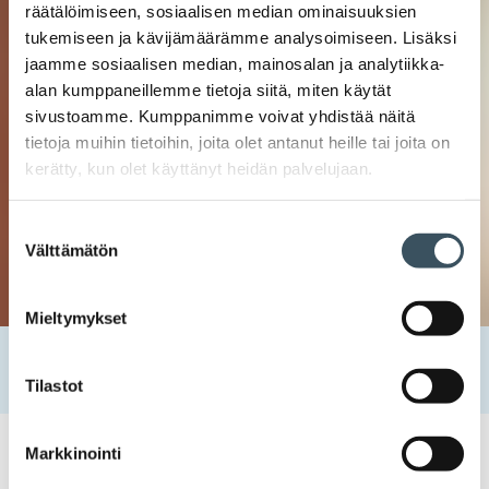
räätälöimiseen, sosiaalisen median ominaisuuksien
tukemiseen ja kävijämäärämme analysoimiseen. Lisäksi
jaamme sosiaalisen median, mainosalan ja analytiikka-
alan kumppaneillemme tietoja siitä, miten käytät
sivustoamme. Kumppanimme voivat yhdistää näitä
tietoja muihin tietoihin, joita olet antanut heille tai joita on
kerätty, kun olet käyttänyt heidän palvelujaan.
Suostumuksen
Välttämätön
valinta
Mieltymykset
Etusivu
Uutishuone
2020
huhtikuu
2
Suomalainen digikauppa pärjää korkealla osaamisella
Tilastot
Markkinointi
02.04.2020 10:32
Uutiset
digikauppa
,
digitaalisuus
,
koulutus
,
osaaminen
,