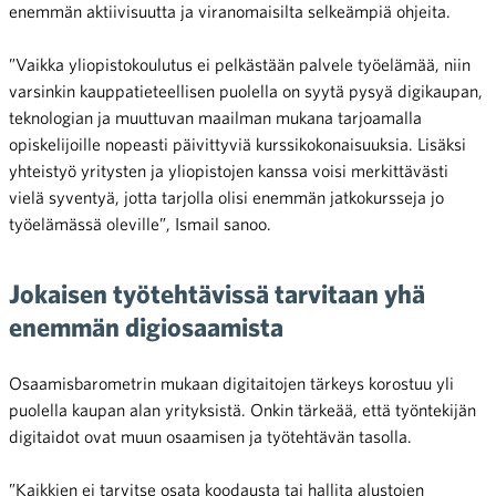
enemmän aktiivisuutta ja viranomaisilta selkeämpiä ohjeita.
”Vaikka yliopistokoulutus ei pelkästään palvele työelämää, niin
varsinkin kauppatieteellisen puolella on syytä pysyä digikaupan,
teknologian ja muuttuvan maailman mukana tarjoamalla
opiskelijoille nopeasti päivittyviä kurssikokonaisuuksia. Lisäksi
yhteistyö yritysten ja yliopistojen kanssa voisi merkittävästi
vielä syventyä, jotta tarjolla olisi enemmän jatkokursseja jo
työelämässä oleville”, Ismail sanoo.
Jokaisen työtehtävissä tarvitaan yhä
enemmän digiosaamista
Osaamisbarometrin mukaan digitaitojen tärkeys korostuu yli
puolella kaupan alan yrityksistä. Onkin tärkeää, että työntekijän
digitaidot ovat muun osaamisen ja työtehtävän tasolla.
”Kaikkien ei tarvitse osata koodausta tai hallita alustojen