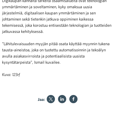
Digikaupan kannalta tärkeitä osaamisalueita ovat teknologian
ymmärtäminen ja soveltaminen, kyky omaksua uusia
järjestelmiä, digitaalisen kaupan ymmärtäminen ja sen
johtaminen sekä tietenkin jatkuva oppiminen kaikessa
tekemisessä, joka korostuu entisestään teknologian ja tuotteiden
jatkuvassa kehityksessä.
”Lähitulevaisuuden myyjän pitää osata käyttää myynnin tukena
tausta-aineistoa, joka on tuotettu automatisoinnin ja tekoälyn
avulla asiakasvirroista ja potentiaalisista uusista
kysyntätarpeista”, Ismail kuvailee.
Kuva: 123rf
Jaa: