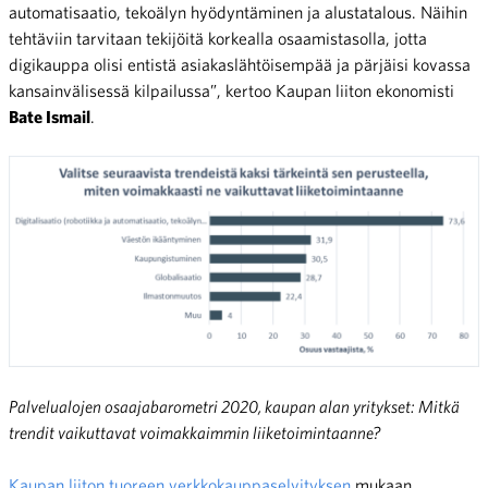
automatisaatio, tekoälyn hyödyntäminen ja alustatalous. Näihin
tehtäviin tarvitaan tekijöitä korkealla osaamistasolla, jotta
digikauppa olisi entistä asiakaslähtöisempää ja pärjäisi kovassa
kansainvälisessä kilpailussa”, kertoo Kaupan liiton ekonomisti
Bate Ismail
.
Palvelualojen osaajabarometri 2020, kaupan alan yritykset: Mitkä
trendit vaikuttavat voimakkaimmin liiketoimintaanne?
Kaupan liiton tuoreen verkkokauppaselvityksen
mukaan