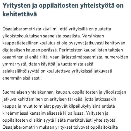
Yritysten ja oppilaitosten yhteistyötä on
kehitettävä
Osaajabarometrista käy ilmi, että yrityksillä on puutetta
yliopistokoulutuksen saaneista osaajista. Varsinkaan
kauppatieteellinen koulutus ei ole pysynyt jatkuvasti kehittyvän
digitaalisen kaupan perässä. Perinteisten kaupallisten taitojen
osaaminen ei enää riitä, vaan järjestelmäosaamista, numeroiden
ymmärrystä, datan käyttöä ja tuottamista sekä
asiakaslähtöisyyttä on koulutettava yrityksissä jatkuvasti
enemmän sisäisesti.
Suomalaisen yhteiskunnan, kaupan, oppilaitosten ja yliopistojen
jatkuva kehittäminen on erityisen tärkeää, jotta jatkossakin
kauppa ja muut toimialat pysyvät kilpailukykyisinä entistä
kireämmässä kansainvälisessä kilpailussa. Yritysten ja
oppilaitosten olisikin syytä lisätä merkittävästi yhteistyötä.
Osaajabarometrin mukaan yritykset toivovat oppilaitoksilta