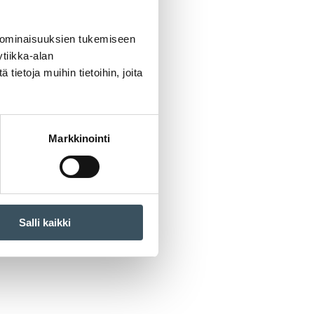
 ominaisuuksien tukemiseen
tiikka-alan
ietoja muihin tietoihin, joita
Markkinointi
Salli kaikki