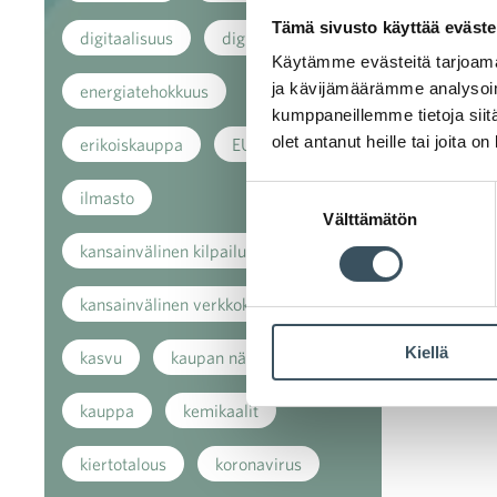
Tämä sivusto käyttää eväste
digitaalisuus
digitalisaatio
Käytämme evästeitä tarjoama
ja kävijämäärämme analysoim
energiatehokkuus
kumppaneillemme tietoja siitä
olet antanut heille tai joita o
erikoiskauppa
EU
Suostumuksen
ilmasto
Välttämätön
valinta
kansainvälinen kilpailu
kansainvälinen verkkokauppa
Kiellä
kasvu
kaupan näkymät
kauppa
kemikaalit
kiertotalous
koronavirus