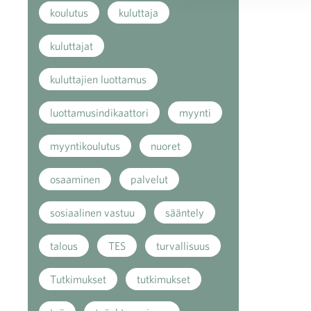
koulutus
kuluttaja
kuluttajat
kuluttajien luottamus
luottamusindikaattori
myynti
myyntikoulutus
nuoret
osaaminen
palvelut
sosiaalinen vastuu
sääntely
talous
TES
turvallisuus
Tutkimukset
tutkimukset