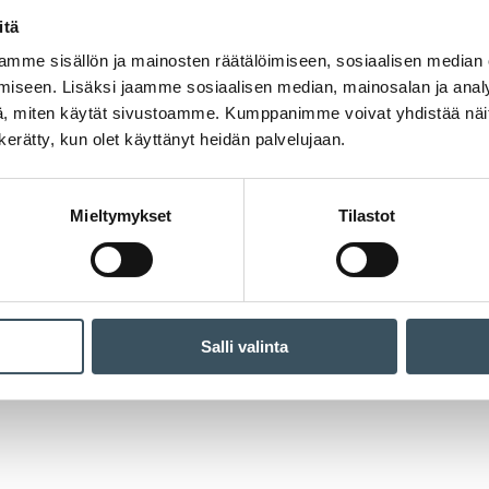
itä
mme sisällön ja mainosten räätälöimiseen, sosiaalisen median
iseen. Lisäksi jaamme sosiaalisen median, mainosalan ja analy
, miten käytät sivustoamme. Kumppanimme voivat yhdistää näitä t
n kerätty, kun olet käyttänyt heidän palvelujaan.
Mieltymykset
Tilastot
Salli valinta