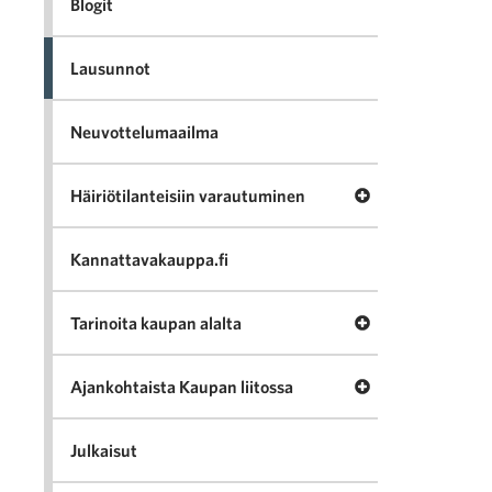
Blogit
Lausunnot
Neuvottelumaailma
Avaa valikko Häir
Häiriötilanteisiin varautuminen
Kannattavakauppa.fi
Avaa valikko Tari
Tarinoita kaupan alalta
Avaa valikko Ajan
Ajankohtaista Kaupan liitossa
Julkaisut