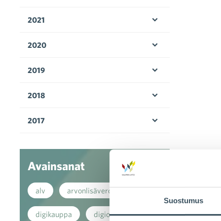
Avaa valikko
2021
Avaa valikko
2020
Avaa valikko
2019
Avaa valikko
2018
Avaa valikko
2017
Avaa valikko
Avainsanat
alv
arvonlisävero
Suostumus
digikauppa
digiostaminen