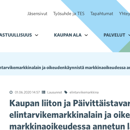
Jäsensivut
Työsuhde ja TES
Tapahtumat
Yhtey
ohteelle Tavoitteet
ASTUULLISUUS
Alavalikko kohteelle Vastuullisuus
KAUPAN ALA
Alavalikko kohteelle K
PALVELUT
A
elintarvikemarkkinalain ja oikeudenkäynnistä markkinaoikeudessa 
01.06.2020 14:57
Lausunnot
elintarvikemarkkina
Kaupan liiton ja Päivittäistav
elintarvikemarkkinalain ja oi
markkinaoikeudessa annetun 