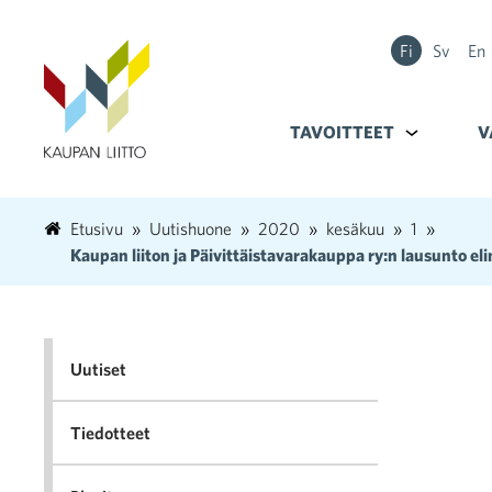
Fi
Sv
En
TAVOITTEET
Alavalikko k
V
Etusivu
Uutishuone
2020
kesäkuu
1
Kaupan liiton ja Päivittäistavarakauppa ry:n lausunto 
Uutiset
Tiedotteet