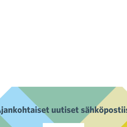
jankohtaiset uutiset sähköpostii