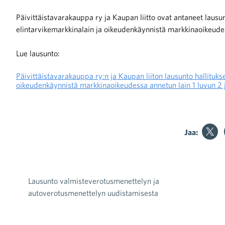
Päivittäistavarakauppa ry ja Kaupan liitto ovat antaneet lausu
elintarvikemarkkinalain ja oikeudenkäynnistä markkinaoikeudes
Lue lausunto:
Päivittäistavarakauppa ry:n ja Kaupan liiton lausunto hallituks
oikeudenkäynnistä markkinaoikeudessa annetun lain 1 luvun 2 
iötilanteisiin varautuminen
Jaa:
noita kaupan alalta
kohtaista Kaupan liitossa
Lausunto valmisteverotusmenettelyn ja
Artikkelien selaus
autoverotusmenettelyn uudistamisesta