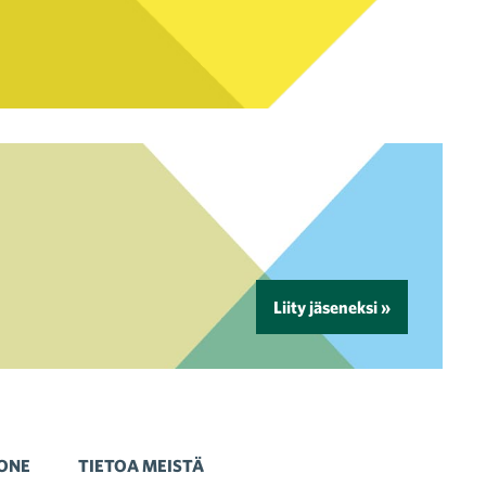
Liity jäseneksi »
ONE
TIETOA MEISTÄ