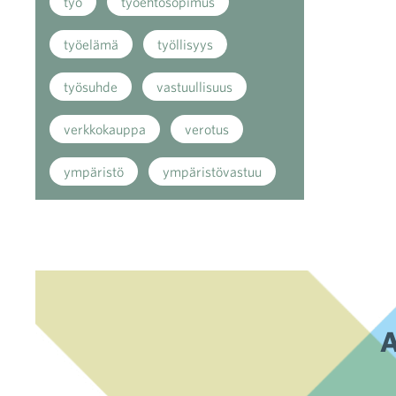
työ
työehtosopimus
työelämä
työllisyys
työsuhde
vastuullisuus
verkkokauppa
verotus
ympäristö
ympäristövastuu
A