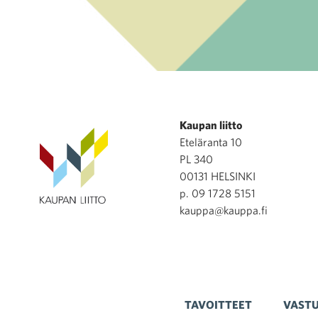
Kaupan liitto
Eteläranta 10
PL 340
00131 HELSINKI
p. 09 1728 5151
kauppa@kauppa.fi
TAVOITTEET
VASTU