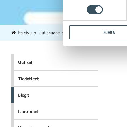
Kiellä
Etusivu
Uutishuone
2020
syyskuu
8
Kaupa
Uutiset
Tiedotteet
Blogit
Lausunnot