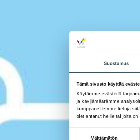
Suostumus
Tämä sivusto käyttää eväste
Käytämme evästeitä tarjoama
ja kävijämäärämme analysoim
kumppaneillemme tietoja siitä
olet antanut heille tai joita o
Suostumuksen
Välttämätön
valinta