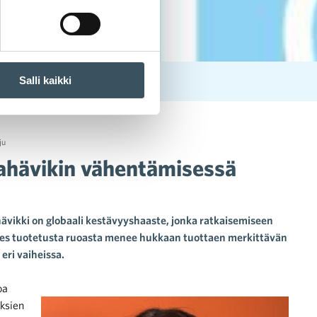
Salli kaikki
ju
kahävikin vähentämisessä
ävikki on globaali kestävyyshaaste, jonka ratkaisemiseen
nnes tuotetusta ruoasta menee hukkaan tuottaen merkittävän
eri vaiheissa.
oa
uksien