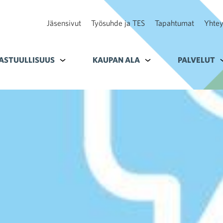
Jäsensivut
Työsuhde ja TES
Tapahtumat
Yhtey
ohteelle Tavoitteet
ASTUULLISUUS
Alavalikko kohteelle Vastuullisuus
KAUPAN ALA
Alavalikko kohteelle K
PALVELUT
A