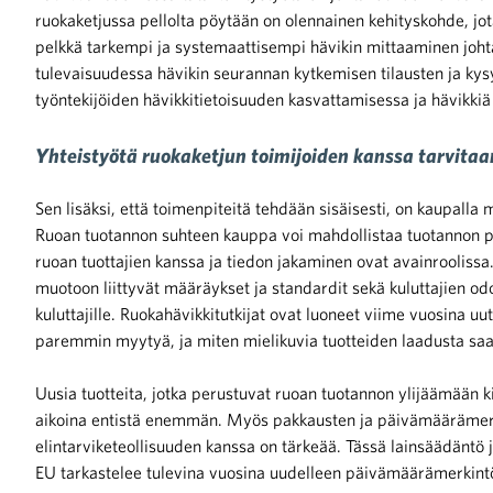
ruokaketjussa pellolta pöytään on olennainen kehityskohde, jo
pelkkä tarkempi ja systemaattisempi hävikin mittaaminen joht
tulevaisuudessa hävikin seurannan kytkemisen tilausten ja ky
työntekijöiden hävikkitietoisuuden kasvattamisessa ja hävikkiä
Yhteistyötä ruokaketjun toimijoiden kanssa tarvitaa
Sen lisäksi, että toimenpiteitä tehdään sisäisesti, on kaupalla
Ruoan tuotannon suhteen kauppa voi mahdollistaa tuotannon 
ruoan tuottajien kanssa ja tiedon jakaminen ovat avainroolissa
muotoon liittyvät määräykset ja standardit sekä kuluttajien od
kuluttajille. Ruokahävikkitutkijat ovat luoneet viime vuosina uutt
paremmin myytyä, ja miten mielikuvia tuotteiden laadusta sa
Uusia tuotteita, jotka perustuvat ruoan tuotannon ylijäämään ki
aikoina entistä enemmän. Myös pakkausten ja päivämäärämerk
elintarviketeollisuuden kanssa on tärkeää. Tässä lainsäädäntö 
EU tarkastelee tulevina vuosina uudelleen päivämäärämerkintö