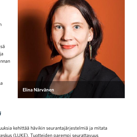
n
ssä
ja
innan
na
Elina Närvänen
ä
uuksia kehittää hävikin seurantajärjestelmiä ja mitata
akeskus (LUKE). Tuotteiden parempi seurattavuus