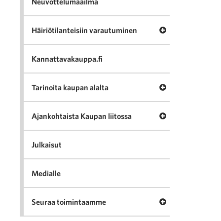
Neuvottelumaailma
Avaa valikko Häir
Häiriötilanteisiin varautuminen
Kannattavakauppa.fi
Avaa valikko Tari
Tarinoita kaupan alalta
Avaa valikko Ajan
Ajankohtaista Kaupan liitossa
Julkaisut
Medialle
Avaa valikko Seu
Seuraa toimintaamme