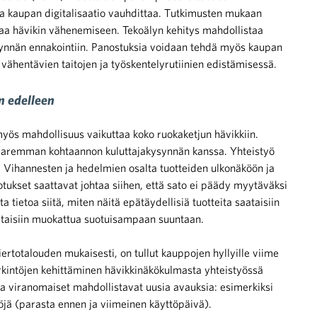
ta kaupan digitalisaatio vauhdittaa. Tutkimusten mukaan
aa hävikin vähenemiseen. Tekoälyn kehitys mahdollistaa
synnän ennakointiin. Panostuksia voidaan tehdä myös kaupan
 vähentävien taitojen ja työskentelyrutiinien edistämisessä.
n edelleen
 myös mahdollisuus vaikuttaa koko ruokaketjun hävikkiin.
paremman kohtaannon kuluttajakysynnän kanssa. Yhteistyö
. Vihannesten ja hedelmien osalta tuotteiden ulkonäköön ja
otukset saattavat johtaa siihen, että sato ei päädy myytäväksi
a tietoa siitä, miten näitä epätäydellisiä tuotteita saataisiin
ataisiin muokattua suotuisampaan suuntaan.
ertotalouden mukaisesti, on tullut kauppojen hyllyille viime
intöjen kehittäminen hävikkinäkökulmasta yhteistyössä
ja viranomaiset mahdollistavat uusia avauksia: esimerkiksi
jä (parasta ennen ja viimeinen käyttöpäivä).