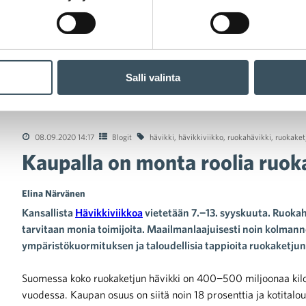
Salli valinta
lla on monta roolia ruokahävikin vähentämisessä
08.09.2020 14:17
Blogit
hävikki
,
hävikkiviikko
,
ruokahävikki
,
ruokaket
Kaupalla on monta roolia ruo
Elina Närvänen
Kansallista
Hävikkiviikkoa
vietetään 7.−13. syyskuuta. Ruokah
tarvitaan monia toimijoita. Maailmanlaajuisesti noin kolma
ympäristökuormituksen ja taloudellisia tappioita ruokaketjun 
Suomessa koko ruokaketjun hävikki on 400−500 miljoonaa kil
vuodessa. Kaupan osuus on siitä noin 18 prosenttia ja kotitalo