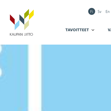
Fi
Sv
En
TAVOITTEET
Alavalikko k
V