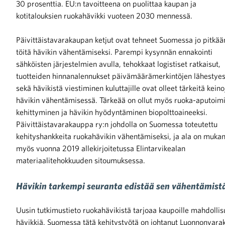
30 prosenttia. EU:n tavoitteena on puolittaa kaupan ja
kotitalouksien ruokahävikki vuoteen 2030 mennessä.
iötilanteisiin varautuminen
Päivittäistavarakaupan ketjut ovat tehneet Suomessa jo pitkää
töitä hävikin vähentämiseksi. Parempi kysynnän ennakointi
sähköisten järjestelmien avulla, tehokkaat logistiset ratkaisut,
tuotteiden hinnanalennukset päivämäärämerkintöjen lähestye
sekä hävikistä viestiminen kuluttajille ovat olleet tärkeitä keino
noita kaupan alalta
hävikin vähentämisessä. Tärkeää on ollut myös ruoka-aputoim
kehittyminen ja hävikin hyödyntäminen biopolttoaineeksi.
kohtaista Kaupan liitossa
Päivittäistavarakauppa ry:n johdolla on Suomessa toteutettu
kehityshankkeita ruokahävikin vähentämiseksi, ja ala on muka
myös vuonna 2019 allekirjoitetussa Elintarvikealan
materiaalitehokkuuden sitoumuksessa.
Hävikin tarkempi seuranta edistää sen vähentämist
raa toimintaamme
Uusin tutkimustieto ruokahävikistä tarjoaa kaupoille mahdollis
hävikkiä. Suomessa tätä kehitystyötä on johtanut Luonnonvar