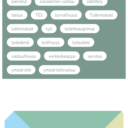
palvelut
sosiaalinen vastuu
sääntely
talous
TES
turvallisuus
Tutkimukset
tutkimukset
työ
työehtosopimus
työelämä
työllisyys
työsuhde
vastuullisuus
verkkokauppa
verotus
ympäristö
ympäristövastuu