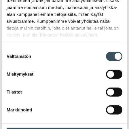
tukemiseen ja kävijämäärämme analysoimiseen. Lisäksi
jaamme sosiaalisen median, mainosalan ja analytiikka-
alan kumppaneillemme tietoja siitä, miten käytät
Medialle
sivustoamme. Kumppanimme voivat yhdistää näitä
tietoja muihin tietoihin, joita olet antanut heille tai joita on
Ava
Seuraa toimintaamme
kerätty, kun olet käyttänyt heidän palvelujaan.
toi
Suostumuksen
Välttämätön
valinta
Arkistot
Mieltymykset
2026
Ava
valik
2025
Tilastot
Ava
valik
2024
Markkinointi
Ava
valik
2023
Ava