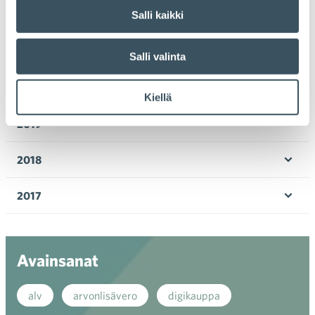
valik
Salli kaikki
2022
Ava
valik
2021
Salli valinta
Ava
valik
2020
Kiellä
Ava
valik
2019
Ava
valik
2018
Ava
valik
2017
Ava
valik
Avainsanat
alv
arvonlisävero
digikauppa