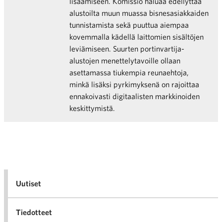
lisäämiseen. Komissio haluaa edellyttää
alustoilta muun muassa bisnesasiakkaiden
tunnistamista sekä puuttua aiempaa
kovemmalla kädellä laittomien sisältöjen
leviämiseen. Suurten portinvartija-
alustojen menettelytavoille ollaan
asettamassa tiukempia reunaehtoja,
minkä lisäksi pyrkimyksenä on rajoittaa
ennakoivasti digitaalisten markkinoiden
keskittymistä.
Uutiset
Tiedotteet