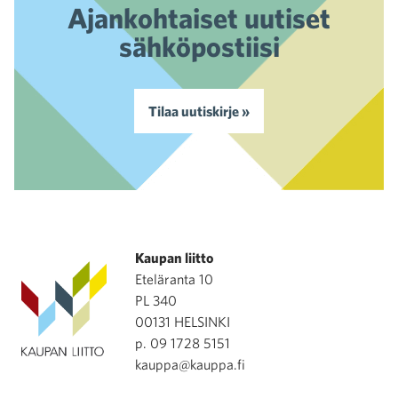
Ajankohtaiset uutiset
sähköpostiisi
Tilaa uutiskirje »
Kaupan liitto
Eteläranta 10
PL 340
00131 HELSINKI
p. 09 1728 5151
kauppa@kauppa.fi