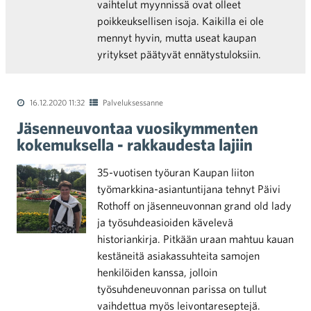
vaihtelut myynnissä ovat olleet
poikkeuksellisen isoja. Kaikilla ei ole
mennyt hyvin, mutta useat kaupan
yritykset päätyvät ennätystuloksiin.
16.12.2020 11:32
Palveluksessanne
Jäsenneuvontaa vuosikymmenten
kokemuksella - rakkaudesta lajiin
35-vuotisen työuran Kaupan liiton
työmarkkina-asiantuntijana tehnyt Päivi
Rothoff on jäsenneuvonnan grand old lady
ja työsuhdeasioiden kävelevä
historiankirja. Pitkään uraan mahtuu kauan
kestäneitä asiakassuhteita samojen
henkilöiden kanssa, jolloin
työsuhdeneuvonnan parissa on tullut
vaihdettua myös leivontareseptejä.