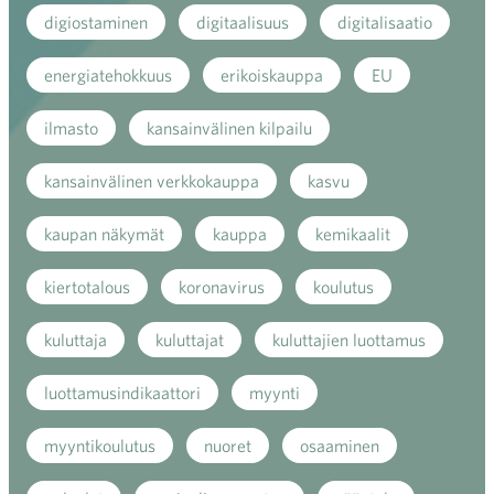
digiostaminen
digitaalisuus
digitalisaatio
energiatehokkuus
erikoiskauppa
EU
ilmasto
kansainvälinen kilpailu
kansainvälinen verkkokauppa
kasvu
kaupan näkymät
kauppa
kemikaalit
kiertotalous
koronavirus
koulutus
kuluttaja
kuluttajat
kuluttajien luottamus
luottamusindikaattori
myynti
myyntikoulutus
nuoret
osaaminen