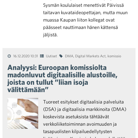
Sysmän koululaiset menettivät Päivissä
taitavan kuvataideopettajan, mutta muun
muassa Kaupan liiton kollegat ovat
päässeet nauttimaan hänen kättensä
jäljistä.
16.12.2020 10:31
Uutiset
DMA
,
Digital Markets Act
,
komissio
Analyysi: Euroopan komissiolta
madonluvut digitaalisille alustoille,
joista on tullut ”liian isoja
välittämään”
Tuoreet esitykset digitaalisia palveluita
(DSA) ja digitaalisia markkinoita (DMA)
koskevista asetuksista tähtäävät
verkkoliiketoiminnan avoimuuden ja
tasapuolisten kilpailuedellytysten