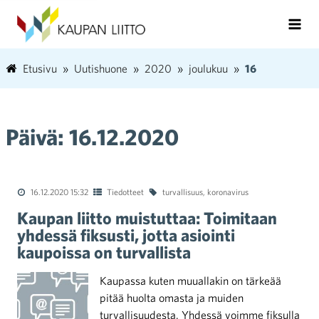
Etusivu
Uutishuone
2020
joulukuu
16
Päivä:
16.12.2020
16.12.2020 15:32
Tiedotteet
turvallisuus
,
koronavirus
Kaupan liitto muistuttaa: Toimitaan
yhdessä fiksusti, jotta asiointi
kaupoissa on turvallista
Kaupassa kuten muuallakin on tärkeää
pitää huolta omasta ja muiden
turvallisuudesta. Yhdessä voimme fiksulla