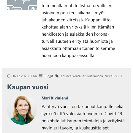
toiminnalla mahdollistaa turvallisen
asioinnin poikkeusaikana – myös
juhlakauden kiireissä. Kaupan liitto
kehottaa alan yrityksiä kiinnittämään
henkilöstön ja asiakkaiden korona-
turvallisuuteen erityistä huomiota ja
asiakkaita ottamaan toinen toisemme
huomioon kauppareissuilla.
16.12.2020 11:44
Blogit
edunvalvonta
,
erikoiskauppa
,
turvallisuus
Kaupan vuosi
Mari Kiviniemi
Päättyvä vuosi on tarjonnut kaupalle sekä
synkkiä että valoisia tunnelmia. Covid-19
on kohdellut kaupan toimialoja ja yrityksiä
hyvin eri tavoin, ja kuukausittaiset