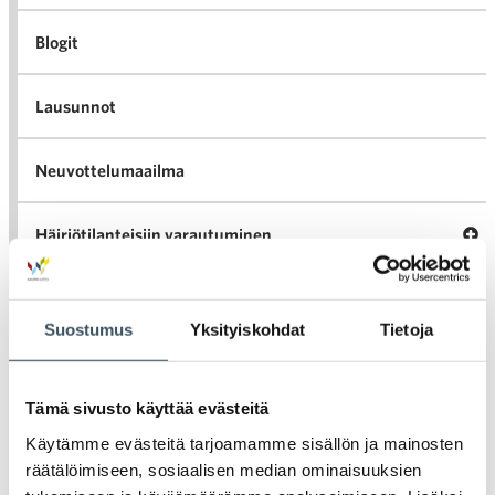
Blogit
Lausunnot
Neuvottelumaailma
Av
Häiriötilanteisiin varautuminen
Häir
va
Kannattavakauppa.fi
Suostumus
Yksityiskohdat
Tietoja
A
Tarinoita kaupan alalta
val
Tari
Tämä sivusto käyttää evästeitä
ka
Ava
Ajankohtaista Kaupan liitossa
al
Käytämme evästeitä tarjoamamme sisällön ja mainosten
Ajan
K
räätälöimiseen, sosiaalisen median ominaisuuksien
l
Julkaisut