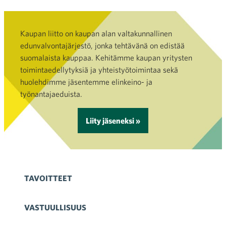
Kaupan liitto on kaupan alan valtakunnallinen
edunvalvontajärjestö, jonka tehtävänä on edistää
suomalaista kauppaa. Kehitämme kaupan yritysten
toimintaedellytyksiä ja yhteistyötoimintaa sekä
huolehdimme jäsentemme elinkeino- ja
työnantajaeduista.
Liity jäseneksi »
TAVOITTEET
VASTUULLISUUS