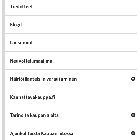
Tiedotteet
Blogit
Lausunnot
Neuvottelumaailma
Av
Häiriötilanteisiin varautuminen
Häir
va
Kannattavakauppa.fi
A
Tarinoita kaupan alalta
val
Tari
ka
Ava
Ajankohtaista Kaupan liitossa
al
Ajan