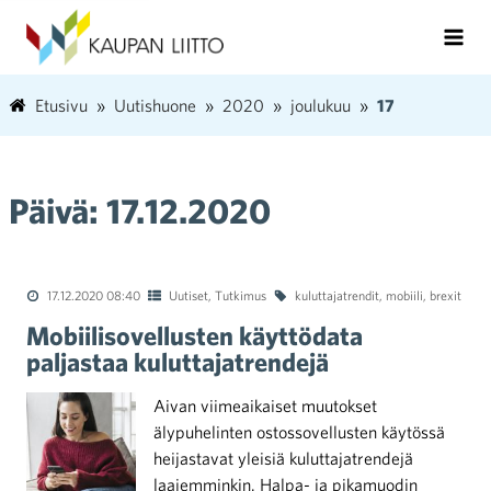
Etusivu
Uutishuone
2020
joulukuu
17
Päivä:
17.12.2020
17.12.2020 08:40
Uutiset
,
Tutkimus
kuluttajatrendit
,
mobiili
,
brexit
Mobiilisovellusten käyttödata
paljastaa kuluttajatrendejä
Aivan viimeaikaiset muutokset
älypuhelinten ostossovellusten käytössä
heijastavat yleisiä kuluttajatrendejä
laajemminkin. Halpa- ja pikamuodin