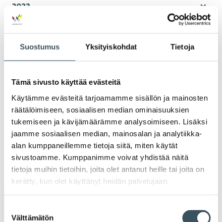
2023
Ava
valik
2022
Ava
Suostumus
Yksityiskohdat
Tietoja
valik
2021
Ava
valik
2020
Tämä sivusto käyttää evästeitä
Ava
Käytämme evästeitä tarjoamamme sisällön ja mainosten
valik
2019
räätälöimiseen, sosiaalisen median ominaisuuksien
Ava
tukemiseen ja kävijämäärämme analysoimiseen. Lisäksi
valik
2018
jaamme sosiaalisen median, mainosalan ja analytiikka-
Ava
alan kumppaneillemme tietoja siitä, miten käytät
valik
sivustoamme. Kumppanimme voivat yhdistää näitä
2017
Ava
tietoja muihin tietoihin, joita olet antanut heille tai joita on
valik
kerätty, kun olet käyttänyt heidän palvelujaan.
Avainsanat
Suostumuksen
Välttämätön
valinta