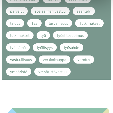
palvelut
sosiaalinen vastuu
sääntely
talous
TES
turvallisuus
Tutkimukset
tutkimukset
työ
työehtosopimus
työelämä
työllisyys
työsuhde
vastuullisuus
verkkokauppa
verotus
ympäristö
ympäristövastuu