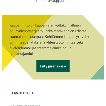
kauppa@kauppa.fi
Kaupan liitto on kaupan alan valtakunnallinen
edunvalvontajärjestö, jonka tehtävänä on edistää
suomalaista kauppaa. Kehitämme kaupan yritysten
toimintaedellytyksiä ja yhteistyötoimintaa sekä
huolehdimme jäsentemme elinkeino- ja
työnantajaeduista.
Liity jäseneksi »
TAVOITTEET