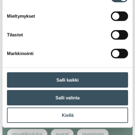
alv
arvonlisävero
digikauppa
Mieltymykset
digiostaminen
digitaalisuus
digitalisaatio
energiatehokkuus
erikoiskauppa
EU
Tilastot
ilmasto
kansainvälinen kilpailu
Markkinointi
kansainvälinen verkkokauppa
kasvu
kaupan näkymät
kauppa
kemikaalit
Salli kaikki
kiertotalous
koronavirus
koulutus
Salli valinta
kuluttaja
kuluttajat
kuluttajien luottamus
Kiellä
luottamusindikaattori
myynti
myyntikoulutus
nuoret
osaaminen