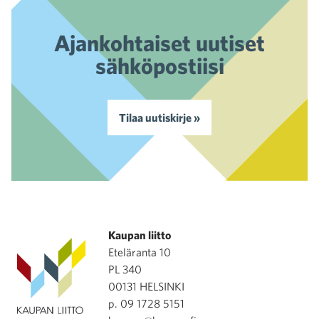
Ajankohtaiset uutiset
sähköpostiisi
Tilaa uutiskirje »
Kaupan liitto
Eteläranta 10
PL 340
00131 HELSINKI
p. 09 1728 5151