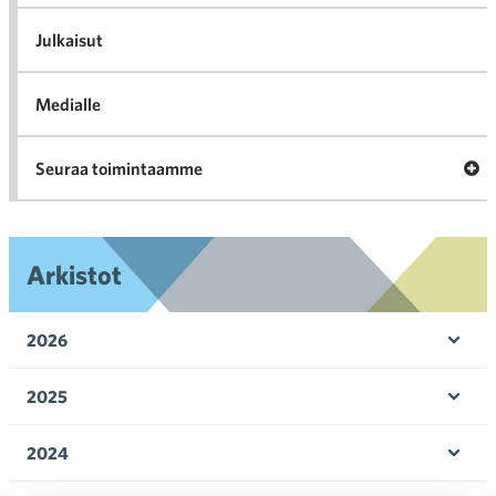
K
l
Julkaisut
Medialle
Ava
Seuraa toimintaamme
toi
Arkistot
2026
Ava
valik
2025
Ava
valik
2024
Ava
valik