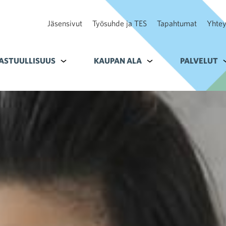
Jäsensivut
Työsuhde ja TES
Tapahtumat
Yhtey
ohteelle Tavoitteet
ASTUULLISUUS
Alavalikko kohteelle Vastuullisuus
KAUPAN ALA
Alavalikko kohteelle K
PALVELUT
A