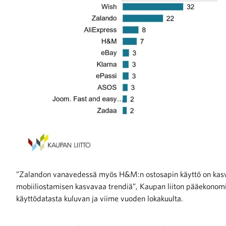
raa toimintaamme
”Zalandon vanavedessä myös H&M:n ostosapin käyttö on kasv
mobiiliostamisen kasvavaa trendiä”, Kaupan liiton pääekonom
käyttödatasta kuluvan ja viime vuoden lokakuulta.