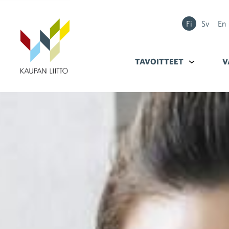
Fi
Sv
En
TAVOITTEET
Alavalikko k
V