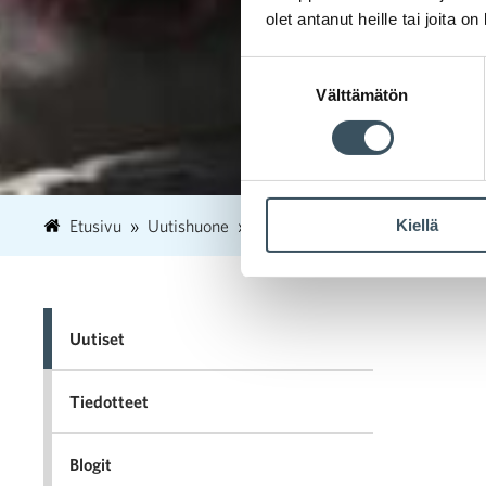
olet antanut heille tai joita o
Suostumuksen
Välttämätön
valinta
Kiellä
Etusivu
Uutishuone
2020
joulukuu
17
Mobi
Uutiset
Tiedotteet
Blogit