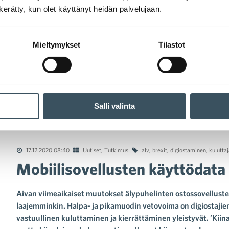
n kerätty, kun olet käyttänyt heidän palvelujaan.
Mieltymykset
Tilastot
Salli valinta
ilisovellusten käyttödata paljastaa kuluttajatrendejä
17.12.2020 08:40
Uutiset
,
Tutkimus
alv
,
brexit
,
digiostaminen
,
kuluttaj
Mobiilisovellusten käyttödata 
Aivan viimeaikaiset muutokset älypuhelinten ostossovellusten
laajemminkin. Halpa- ja pikamuodin vetovoima on digiostaji
vastuullinen kuluttaminen ja kierrättäminen yleistyvät. ’Kii