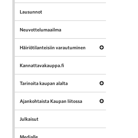
Lausunnot
Neuvottelumaailma
Avaa valikko Häir
Häiriötilanteisiin varautuminen
Kannattavakauppa.fi
Avaa valikko Tari
Tarinoita kaupan alalta
Avaa valikko Ajan
Ajankohtaista Kaupan liitossa
Julkaisut
Medialle