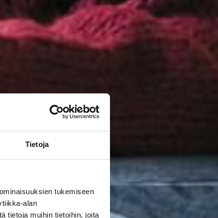
Tietoja
 ominaisuuksien tukemiseen
tiikka-alan
ietoja muihin tietoihin, joita