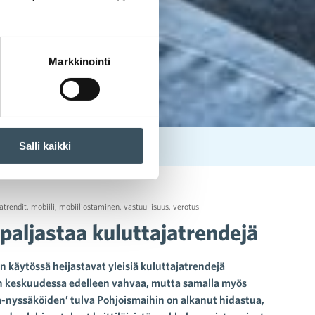
Markkinointi
Salli kaikki
atrendit
,
mobiili
,
mobiiliostaminen
,
vastuullisuus
,
verotus
paljastaa kuluttajatrendejä
 käytössä heijastavat yleisiä kuluttajatrendejä
en keskuudessa edelleen vahvaa, mutta samalla myös
na-nyssäköiden’ tulva Pohjoismaihin on alkanut hidastua,