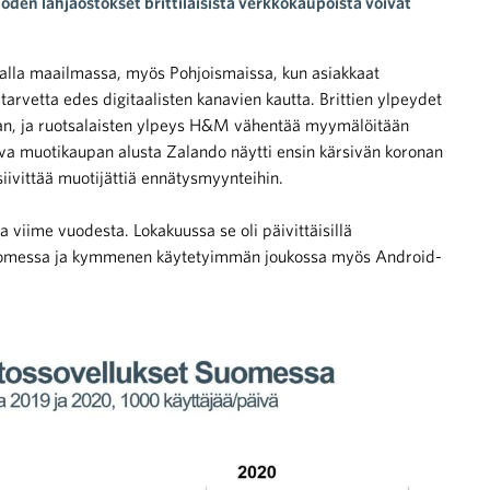
den lahjaostokset brittiläisistä verkkokaupoista voivat
ialla maailmassa, myös Pohjoismaissa, kun asiakkaat
arvetta edes digitaalisten kanavien kautta. Brittien ylpeydet
an, ja ruotsalaisten ylpeys H&M vähentää myymälöitään
a muotikaupan alusta Zalando näytti ensin kärsivän koronan
iivittää muotijättiä ennätysmyynteihin.
 viime vuodesta. Lokakuussa se oli päivittäisillä
 Suomessa ja kymmenen käytetyimmän joukossa myös Android-