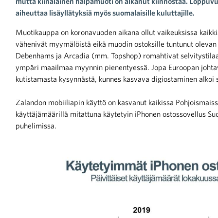
mutta kiinalainen halpamuoti on alkanut kiinnostaa. Loppuvuo
aiheuttaa lisäyllätyksiä myös suomalaisille kuluttajille.
Muotikauppa on koronavuoden aikana ollut vaikeuksissa kaikk
vähenivät myymälöistä eikä muodin ostoksille tuntunut olevan t
Debenhams ja Arcadia (mm. Topshop) romahtivat selvitystila
ympäri maailmaa myynnin pienentyessä. Jopa Euroopan johtav
iötilanteisiin varautuminen
kutistamasta kysynnästä, kunnes kasvava digiostaminen alkoi s
Zalandon mobiiliapin käyttö on kasvanut kaikissa Pohjoismaissa
käyttäjämäärillä mitattuna käytetyin iPhonen ostossovellus
puhelimissa.
noita kaupan alalta
kohtaista Kaupan liitossa