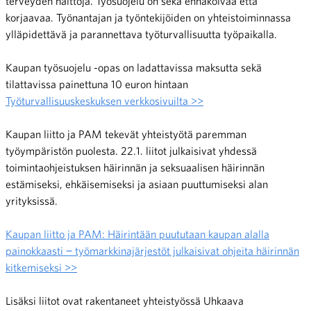
terveyden haittoja. Työsuojelu on sekä en­nakoivaa että
korjaavaa. Työnantajan ja työntekijöiden on yhteistoiminnassa
ylläpidettävä ja parannettava työturvallisuutta työpaikalla.
Kaupan työsuojelu -opas on ladattavissa maksutta sekä
tilattavissa painettuna 10 euron hintaan
Työturvallisuuskeskuksen verkkosivuilta >>
Kaupan liitto ja PAM tekevät yhteistyötä paremman
työympäristön puolesta. 22.1. liitot julkaisivat yhdessä
toimintaohjeistuksen häirinnän ja seksuaalisen häirinnän
estämiseksi, ehkäisemiseksi ja asiaan puuttumiseksi alan
yrityksissä.
Kaupan liitto ja PAM: Häirintään puututaan kaupan alalla
painokkaasti − työmarkkinajärjestöt julkaisivat ohjeita häirinnän
kitkemiseksi >>
Lisäksi liitot ovat rakentaneet yhteistyössä Uhkaava