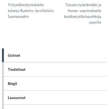
Yrityslähestymiskielto
Tutustu työelämään ja
Artikkelien selaus
tulossa Ruotsiin, tarvittaisiin
tienaa -sopimuksella
Suomessakin
kesäharjoittelupaikkoja
nuorille
Uutiset
Tiedotteet
Blogit
Lausunnot