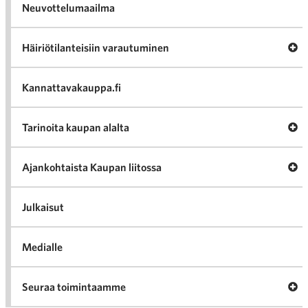
Neuvottelumaailma
Av
Häiriötilanteisiin varautuminen
Häir
va
Kannattavakauppa.fi
A
Tarinoita kaupan alalta
val
Tari
ka
Ava
Ajankohtaista Kaupan liitossa
al
Ajan
K
l
Julkaisut
Medialle
Ava
Seuraa toimintaamme