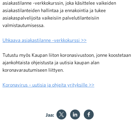
asiakastilanne -verkkokurssin, joka käsittelee vaikeiden
asiakastilanteiden hallintaa ja ennakointia ja tukee
asiakaspalvelijoita vaikeisiin palvelutilanteisiin
valmistautumisessa.
Uhkaava asiakastilanne -verkkokurssi >>
Tutustu myös Kaupan liiton koronasivustoon, jonne koostetaan
ajankohtaista ohjeistusta ja uutisia kaupan alan
koronavarautumiseen liittyen.
Koronavirus – uutisia ja ohjeita yrityksille >>
Jaa: