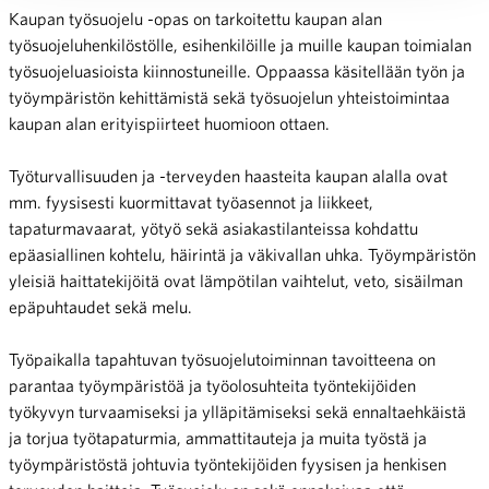
Kaupan työsuojelu -opas on tarkoitettu kaupan alan
työsuojeluhenkilöstölle, esihenkilöille ja muille kaupan toimialan
työsuojeluasioista kiinnostuneille. Oppaassa käsitellään työn ja
työympäristön kehittämistä sekä työsuojelun yhteistoimintaa
kaupan alan erityispiirteet huomioon ottaen.
Työturvallisuuden ja -terveyden haasteita kaupan alalla ovat
mm. fyysisesti kuormittavat työasennot ja liikkeet,
tapaturmavaarat, yötyö sekä asiakastilanteissa kohdattu
epäasiallinen kohtelu, häirintä ja väkivallan uhka. Työympäristön
yleisiä haittatekijöitä ovat lämpötilan vaihtelut, veto, sisäilman
epäpuhtaudet sekä melu.
Työpaikalla tapahtuvan työsuojelutoiminnan tavoitteena on
parantaa työympäristöä ja työolosuhteita työntekijöiden
työkyvyn tur­vaamiseksi ja ylläpitämiseksi sekä ennalta­ehkäistä
ja torjua työtapaturmia, ammattitauteja ja muita työstä ja
työympäristöstä johtuvia työntekijöiden fyysisen ja henkisen