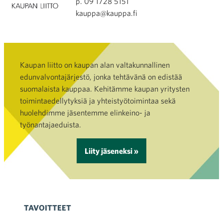
p. 09 1728 5151
kauppa@kauppa.fi
Kaupan liitto on kaupan alan valtakunnallinen
edunvalvontajärjestö, jonka tehtävänä on edistää
suomalaista kauppaa. Kehitämme kaupan yritysten
toimintaedellytyksiä ja yhteistyötoimintaa sekä
huolehdimme jäsentemme elinkeino- ja
työnantajaeduista.
Liity jäseneksi »
TAVOITTEET