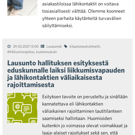
asiakastiloissa lähikontaktit on voitava
tosiasiallisesti välttää. Olemme koonneet
yhteen parhaita käytänteitä turvavälien
säilyttämiseksi.
29.03.2021 13:00
Lausunnot
kilpailuneutraliteetti
,
#liikkumisrajoitus
,
kustannustuki
Lausunto hallituksen esityksestä
eduskunnalle laiksi liikkumisvapauden
ja lähikontaktien väliaikaisesta
rajoittamisesta
Esityksen tavoite on perusteltu ja sinällään
kannatettava eli lähikontaktien
väliaikainen rajoittaminen tautitilanteen
saamiseksi hallintaan. Huomioiden
kuitenkin jo voimassa olevat voimakkaat ja
laaja-alaiset rajoitukset sekä sen, että