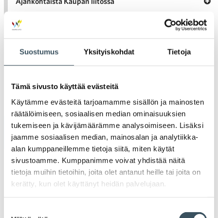
Ava
Ajankohtaista Kaupan liitossa
al
Ajan
K
l
Julkaisut
Suostumus
Yksityiskohdat
Tietoja
Medialle
Ava
Seuraa toimintaamme
Tämä sivusto käyttää evästeitä
Käytämme evästeitä tarjoamamme sisällön ja mainosten
toi
räätälöimiseen, sosiaalisen median ominaisuuksien
tukemiseen ja kävijämäärämme analysoimiseen. Lisäksi
Arkistot
jaamme sosiaalisen median, mainosalan ja analytiikka-
alan kumppaneillemme tietoja siitä, miten käytät
sivustoamme. Kumppanimme voivat yhdistää näitä
2026
Ava
tietoja muihin tietoihin, joita olet antanut heille tai joita on
valik
kerätty, kun olet käyttänyt heidän palvelujaan.
2025
Ava
valik
Suostumuksen
2024