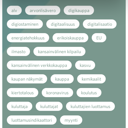
alv
arvonlisävero
digikauppa
digiostaminen
digitaalisuus
digitalisaatio
energiatehokkuus
erikoiskauppa
EU
ilmasto
kansainvälinen kilpailu
kansainvälinen verkkokauppa
kasvu
kaupan näkymät
kauppa
kemikaalit
kiertotalous
koronavirus
koulutus
kuluttaja
kuluttajat
kuluttajien luottamus
luottamusindikaattori
myynti