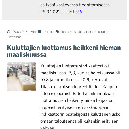
esitystä koskevassa tiedottamisessa
25.3.2021 …
Lue lisää
29.03.2021 12:14
Uutiset
luottamusindikaattori
,
kuluttajien
luottamus
Kuluttajien luottamus heikkeni hieman
maaliskuussa
Kuluttajien luottamusindikaattori oli
maaliskuussa -3,0, kun se helmikuussa oli
-0,8 ja tammikuussa -0,9, kertovat
Tilastokeskuksen tuoreet tiedot. Kaupan
liiton ekonomisti Bate Ismailin mukaan
luottamuksen heikentyminen heijastuu
nopeasti erityisesti erikoiskauppaan.
Indikaattorin osatekijöistä kuluttajien usko
omaan talouteensa oli kuitenkin erityisen
vahvaa.