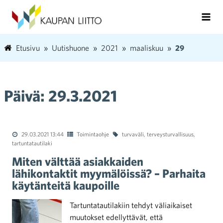
Etusivu
Uutishuone
2021
maaliskuu
29
Päivä:
29.3.2021
29.03.2021 13:44
Toimintaohje
turvaväli
,
terveysturvallisuus
,
tartuntatautilaki
Miten välttää asiakkaiden
lähikontaktit myymälöissä? – Parhaita
käytänteitä kaupoille
Tartuntatautilakiin tehdyt väliaikaiset
muutokset edellyttävät, että