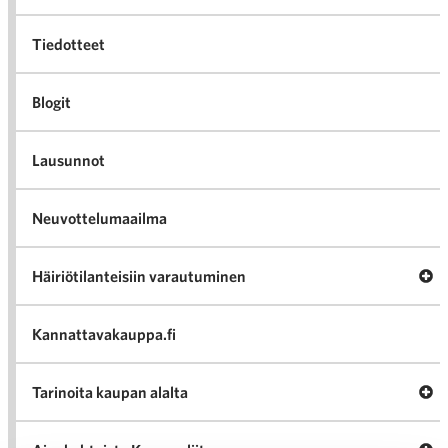
Tiedotteet
Blogit
Lausunnot
Neuvottelumaailma
Av
Häiriötilanteisiin varautuminen
Häir
va
Kannattavakauppa.fi
A
Tarinoita kaupan alalta
val
Tari
ka