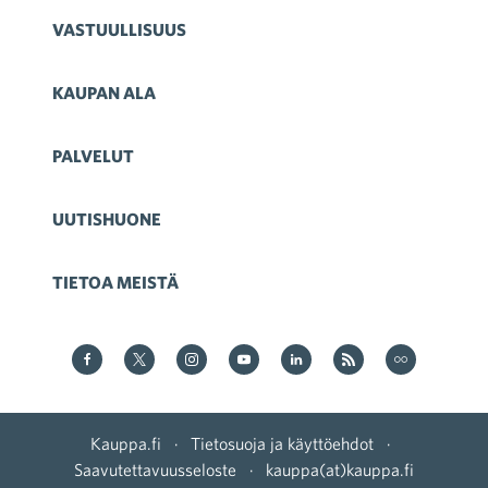
VASTUULLISUUS
KAUPAN ALA
PALVELUT
UUTISHUONE
TIETOA MEISTÄ
Kauppa Facebookissa
Kauppa Twitterissä
Kauppa on Instagram
Kauppa YouTubesssa
Kauppa LinkedInissä
Kauppa on RSS
Kauppa
on Flickr
Kauppa.fi
·
Tietosuoja ja käyttöehdot
·
Saavutettavuusseloste
·
kauppa(at)kauppa.fi