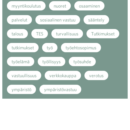
myyntikoulutus
nuoret
osaaminen
palvelut
sosiaalinen vastuu
sääntely
talous
TES
turvallisuus
Tutkimukset
tutkimukset
työ
työehtosopimus
työelämä
työllisyys
työsuhde
vastuullisuus
verkkokauppa
verotus
ympäristö
ympäristövastuu