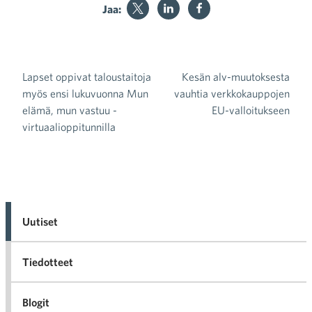
Jaa:
Lapset oppivat taloustaitoja
Kesän alv-muutoksesta
Artikkelien selaus
myös ensi lukuvuonna Mun
vauhtia verkkokauppojen
elämä, mun vastuu -
EU-valloitukseen
virtuaalioppitunnilla
Uutiset
Tiedotteet
Blogit