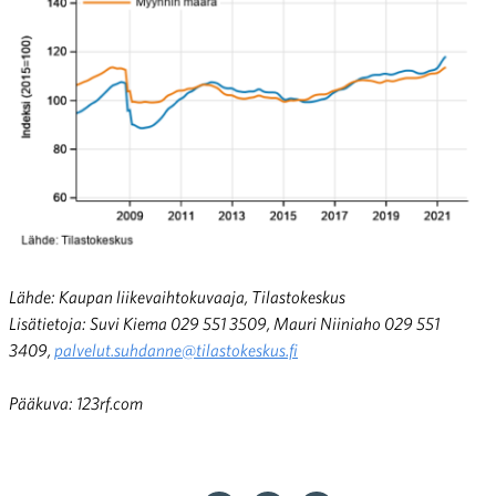
Lähde: Kaupan liikevaihtokuvaaja, Tilastokeskus
Lisätietoja: Suvi Kiema 029 551 3509, Mauri Niiniaho 029 551
3409,
palvelut.suhdanne@tilastokeskus.fi
Pääkuva: 123rf.com