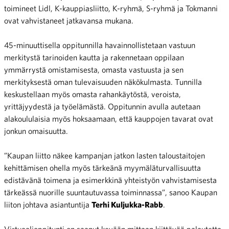
toimineet Lidl, K-kauppiasliitto, K-ryhmä, S-ryhmä ja Tokmanni
ovat vahvistaneet jatkavansa mukana.
45-minuuttisella oppitunnilla havainnollistetaan vastuun
merkitystä tarinoiden kautta ja rakennetaan oppilaan
ymmärrystä omistamisesta, omasta vastuusta ja sen
merkityksestä oman tulevaisuuden näkökulmasta. Tunnilla
keskustellaan myös omasta rahankäytöstä, veroista,
yrittäjyydestä ja työelämästä. Oppitunnin avulla autetaan
alakoululaisia myös hoksaamaan, että kauppojen tavarat ovat
jonkun omaisuutta.
”Kaupan liitto näkee kampanjan jatkon lasten taloustaitojen
kehittämisen ohella myös tärkeänä myymäläturvallisuutta
edistävänä toimena ja esimerkkinä yhteistyön vahvistamisesta
tärkeässä nuorille suuntautuvassa toiminnassa”, sanoo Kaupan
liiton johtava asiantuntija
Terhi Kuljukka-Rabb
.
Virtuaalioppitunti on saanut kevään mittaan kiittävää palautetta