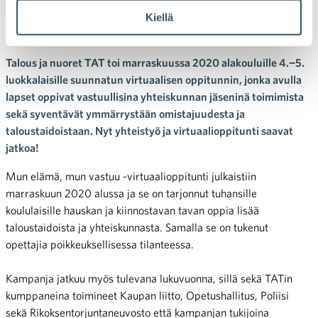
Kiellä
virtuaalioppitunnilla
Talous ja nuoret TAT toi marraskuussa 2020 alakouluille 4.−5.
luokkalaisille suunnatun virtuaalisen oppitunnin, jonka avulla
lapset oppivat vastuullisina yhteiskunnan jäseninä toimimista
sekä syventävät ymmärrystään omistajuudesta ja
taloustaidoistaan. Nyt yhteistyö ja virtuaalioppitunti saavat
jatkoa!
Mun elämä, mun vastuu -virtuaalioppitunti julkaistiin
marraskuun 2020 alussa ja se on tarjonnut tuhansille
koululaisille hauskan ja kiinnostavan tavan oppia lisää
taloustaidoista ja yhteiskunnasta. Samalla se on tukenut
opettajia poikkeuksellisessa tilanteessa.
Kampanja jatkuu myös tulevana lukuvuonna, sillä sekä TATin
kumppaneina toimineet Kaupan liitto, Opetushallitus, Poliisi
sekä Rikoksentorjuntaneuvosto että kampanjan tukijoina