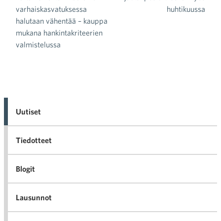
varhaiskasvatuksessa
huhtikuussa
halutaan vähentää – kauppa
mukana hankintakriteerien
valmistelussa
Uutiset
Tiedotteet
Blogit
Lausunnot