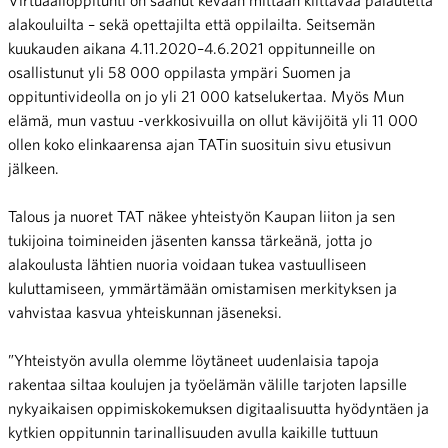
alakouluilta – sekä opettajilta että oppilailta. Seitsemän
kuukauden aikana 4.11.2020–4.6.2021 oppitunneille on
osallistunut yli 58 000 oppilasta ympäri Suomen ja
oppituntivideolla on jo yli 21 000 katselukertaa. Myös Mun
elämä, mun vastuu -verkkosivuilla on ollut kävijöitä yli 11 000
ollen koko elinkaarensa ajan TATin suosituin sivu etusivun
jälkeen.
Talous ja nuoret TAT näkee yhteistyön Kaupan liiton ja sen
tukijoina toimineiden jäsenten kanssa tärkeänä, jotta jo
alakoulusta lähtien nuoria voidaan tukea vastuulliseen
kuluttamiseen, ymmärtämään omistamisen merkityksen ja
vahvistaa kasvua yhteiskunnan jäseneksi.
”Yhteistyön avulla olemme löytäneet uudenlaisia tapoja
rakentaa siltaa koulujen ja työelämän välille tarjoten lapsille
nykyaikaisen oppimiskokemuksen digitaalisuutta hyödyntäen ja
kytkien oppitunnin tarinallisuuden avulla kaikille tuttuun