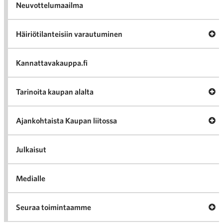
Neuvottelumaailma
Av
Häiriötilanteisiin varautuminen
Häir
va
Kannattavakauppa.fi
A
Tarinoita kaupan alalta
val
Tari
ka
Ava
Ajankohtaista Kaupan liitossa
al
Ajan
K
l
Julkaisut
Medialle
Ava
Seuraa toimintaamme