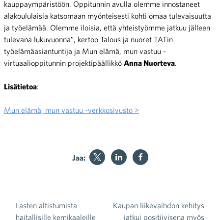
kauppaympäristöön. Oppitunnin avulla olemme innostaneet
alakoululaisia katsomaan myönteisesti kohti omaa tulevaisuutta
ja työelämää. Olemme iloisia, että yhteistyömme jatkuu jälleen
tulevana lukuvuonna”, kertoo Talous ja nuoret TATin
työelämäasiantuntija ja Mun elämä, mun vastuu -
virtuaalioppitunnin projektipäällikkö
Anna Nuorteva
.
Lisätietoa
:
Mun elämä, mun vastuu -verkkosivusto >
Jaa:
Lasten altistumista
Kaupan liikevaihdon kehitys
Artikkelien selaus
haitallisille kemikaaleille
jatkui positiivisena myös