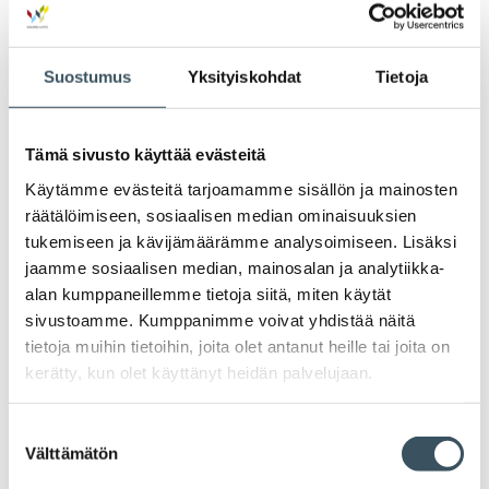
Blogit
Suostumus
Yksityiskohdat
Tietoja
Lausunnot
Tämä sivusto käyttää evästeitä
Neuvottelumaailma
Käytämme evästeitä tarjoamamme sisällön ja mainosten
räätälöimiseen, sosiaalisen median ominaisuuksien
Av
Häiriötilanteisiin varautuminen
Häir
tukemiseen ja kävijämäärämme analysoimiseen. Lisäksi
va
jaamme sosiaalisen median, mainosalan ja analytiikka-
Kannattavakauppa.fi
alan kumppaneillemme tietoja siitä, miten käytät
sivustoamme. Kumppanimme voivat yhdistää näitä
tietoja muihin tietoihin, joita olet antanut heille tai joita on
A
Tarinoita kaupan alalta
val
kerätty, kun olet käyttänyt heidän palvelujaan.
Tari
ka
Ava
Ajankohtaista Kaupan liitossa
al
Ajan
Suostumuksen
K
Välttämätön
valinta
l
Julkaisut