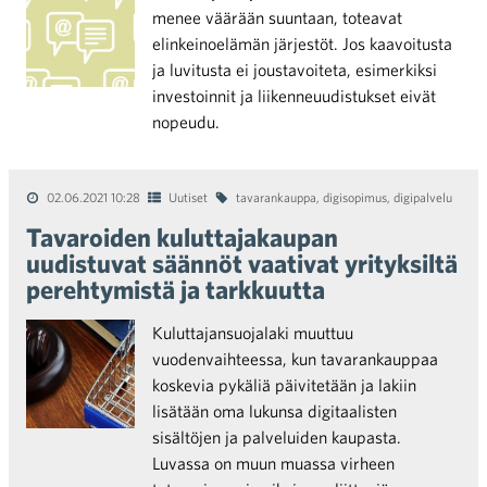
menee väärään suuntaan, toteavat
elinkeinoelämän järjestöt. Jos kaavoitusta
ja luvitusta ei joustavoiteta, esimerkiksi
investoinnit ja liikenneuudistukset eivät
nopeudu.
02.06.2021 10:28
Uutiset
tavarankauppa
,
digisopimus
,
digipalvelu
Tavaroiden kuluttajakaupan
uudistuvat säännöt vaativat yrityksiltä
perehtymistä ja tarkkuutta
Kuluttajansuojalaki muuttuu
vuodenvaihteessa, kun tavarankauppaa
koskevia pykäliä päivitetään ja lakiin
lisätään oma lukunsa digitaalisten
sisältöjen ja palveluiden kaupasta.
Luvassa on muun muassa virheen