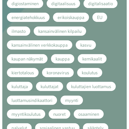
digiostaminen
digitaalisuus
digitalisaatio
energiatehokkuus
erikoiskauppa
EU
ilmasto
kansainvälinen kilpailu
kansainvälinen verkkokauppa
kasvu
kaupan näkymät
kauppa
kemikaalit
kiertotalous
koronavirus
koulutus
kuluttaja
kuluttajat
kuluttajien luottamus
luottamusindikaattori
myynti
myyntikoulutus
nuoret
osaaminen
palvelut
sosiaalinen vastuu
sääntely