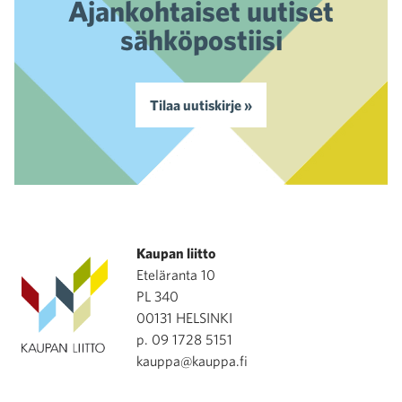
Ajankohtaiset uutiset
sähköpostiisi
Tilaa uutiskirje »
Kaupan liitto
Eteläranta 10
PL 340
00131 HELSINKI
p. 09 1728 5151
kauppa@kauppa.fi