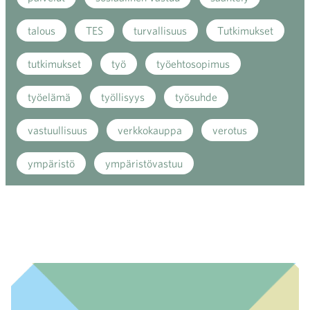
talous
TES
turvallisuus
Tutkimukset
tutkimukset
työ
työehtosopimus
työelämä
työllisyys
työsuhde
vastuullisuus
verkkokauppa
verotus
ympäristö
ympäristövastuu