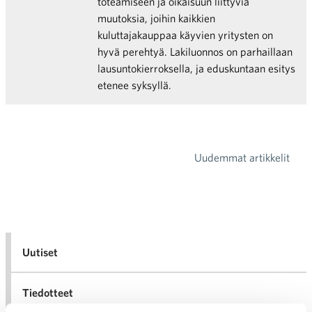
toteamiseen ja oikaisuun liittyviä
muutoksia, joihin kaikkien
kuluttajakauppaa käyvien yritysten on
hyvä perehtyä. Lakiluonnos on parhaillaan
lausuntokierroksella, ja eduskuntaan esitys
etenee syksyllä.
Uudemmat artikkelit
Artikkelien selaus
Uutiset
Tiedotteet