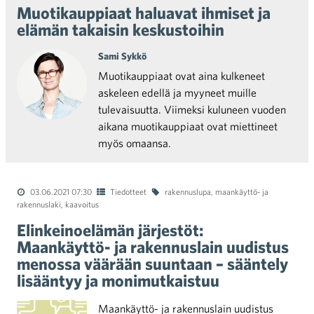
Muotikauppiaat haluavat ihmiset ja
elämän takaisin keskustoihin
Sami Sykkö
Muotikauppiaat ovat aina kulkeneet
askeleen edellä ja myyneet muille
tulevaisuutta. Viimeksi kuluneen vuoden
aikana muotikauppiaat ovat miettineet
myös omaansa.
03.06.2021 07:30
Tiedotteet
rakennuslupa
,
maankäyttö- ja
rakennuslaki
,
kaavoitus
Elinkeinoelämän järjestöt:
Maankäyttö- ja rakennuslain uudistus
menossa väärään suuntaan – sääntely
lisääntyy ja monimutkaistuu
Maankäyttö- ja rakennuslain uudistus