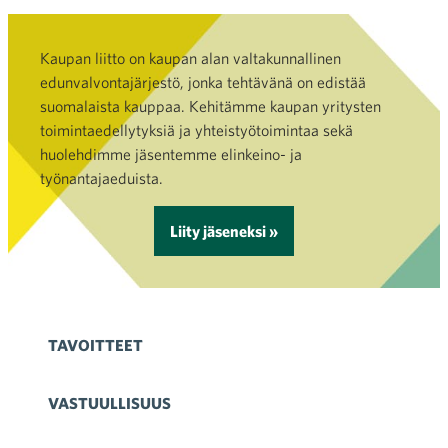
Kaupan liitto on kaupan alan valtakunnallinen
edunvalvontajärjestö, jonka tehtävänä on edistää
suomalaista kauppaa. Kehitämme kaupan yritysten
toimintaedellytyksiä ja yhteistyötoimintaa sekä
huolehdimme jäsentemme elinkeino- ja
työnantajaeduista.
Liity jäseneksi »
TAVOITTEET
VASTUULLISUUS