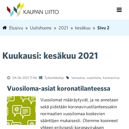
Etusivu
Uutishuone
2021
kesäkuu
Sivu 2
Kuukausi:
kesäkuu 2021
04.06.2021 11:46
Työsuhdeohje
lomautus
,
vuosiloma
,
koronavirus
Vuosiloma-asiat koronatilanteessa
Vuosilomat määräytyvät, ja ne annetaan
sekä pidetään koronavirustilanteessakin
normaalien vuosilomaa koskevien
sääntöjen mukaisesti. Olemme koonneet
yhteen erityisesti koronaviruksen