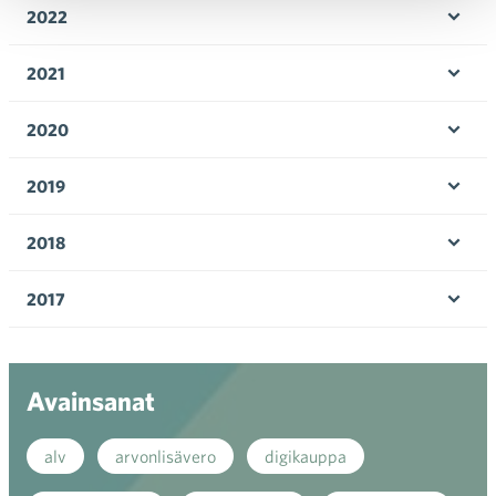
2022
Ava
valik
2021
Ava
valik
2020
Ava
valik
2019
Ava
valik
2018
Ava
valik
2017
Ava
valik
Avainsanat
alv
arvonlisävero
digikauppa