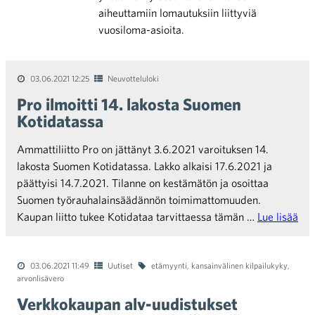
aiheuttamiin lomautuksiin liittyviä
vuosiloma-asioita.
03.06.2021 12:25
Neuvotteluloki
Pro ilmoitti 14. lakosta Suomen
Kotidatassa
Ammattiliitto Pro on jättänyt 3.6.2021 varoituksen 14.
lakosta Suomen Kotidatassa. Lakko alkaisi 17.6.2021 ja
päättyisi 14.7.2021. Tilanne on kestämätön ja osoittaa
Suomen työrauhalainsäädännön toimimattomuuden.
Kaupan liitto tukee Kotidataa tarvittaessa tämän …
Lue lisää
03.06.2021 11:49
Uutiset
etämyynti
,
kansainvälinen kilpailukyky
,
arvonlisävero
Verkkokaupan alv-uudistukset