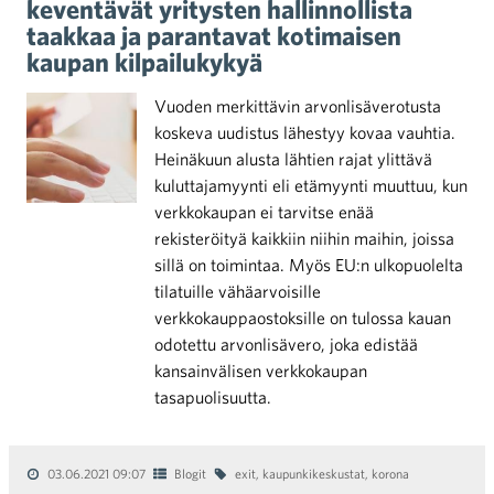
keventävät yritysten hallinnollista
taakkaa ja parantavat kotimaisen
kaupan kilpailukykyä
Vuoden merkittävin arvonlisäverotusta
koskeva uudistus lähestyy kovaa vauhtia.
Heinäkuun alusta lähtien rajat ylittävä
kuluttajamyynti eli etämyynti muuttuu, kun
verkkokaupan ei tarvitse enää
rekisteröityä kaikkiin niihin maihin, joissa
sillä on toimintaa. Myös EU:n ulkopuolelta
tilatuille vähäarvoisille
verkkokauppaostoksille on tulossa kauan
odotettu arvonlisävero, joka edistää
kansainvälisen verkkokaupan
tasapuolisuutta.
03.06.2021 09:07
Blogit
exit
,
kaupunkikeskustat
,
korona