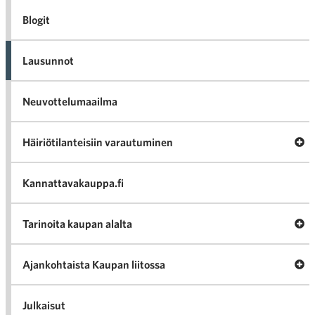
Blogit
Lausunnot
Neuvottelumaailma
Av
Häiriötilanteisiin varautuminen
Häir
va
Kannattavakauppa.fi
A
Tarinoita kaupan alalta
val
Tari
ka
Ava
Ajankohtaista Kaupan liitossa
al
Ajan
K
l
Julkaisut