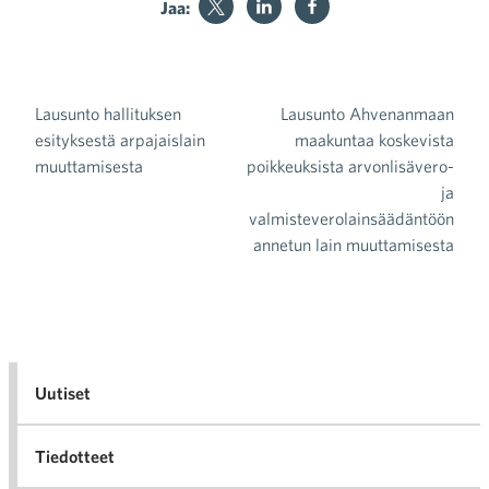
Jaa:
Lausunto hallituksen
Lausunto Ahvenanmaan
Artikkelien selaus
esityksestä arpajaislain
maakuntaa koskevista
muuttamisesta
poikkeuksista arvonlisävero-
ja
valmisteverolainsäädäntöön
annetun lain muuttamisesta
Uutiset
Tiedotteet