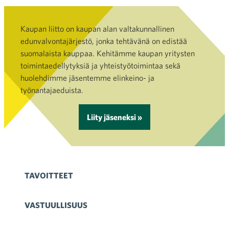
Kaupan liitto on kaupan alan valtakunnallinen
edunvalvontajärjestö, jonka tehtävänä on edistää
suomalaista kauppaa. Kehitämme kaupan yritysten
toimintaedellytyksiä ja yhteistyötoimintaa sekä
huolehdimme jäsentemme elinkeino- ja
työnantajaeduista.
Liity jäseneksi »
TAVOITTEET
VASTUULLISUUS