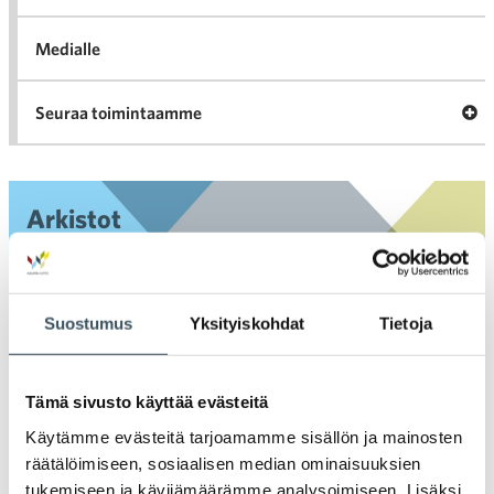
Medialle
Ava
Seuraa toimintaamme
toi
Arkistot
2026
Ava
valik
Suostumus
Yksityiskohdat
Tietoja
2025
Ava
valik
2024
Tämä sivusto käyttää evästeitä
Ava
valik
Käytämme evästeitä tarjoamamme sisällön ja mainosten
2023
räätälöimiseen, sosiaalisen median ominaisuuksien
Ava
tukemiseen ja kävijämäärämme analysoimiseen. Lisäksi
valik