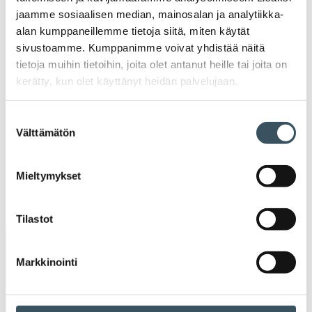
2022
jaamme sosiaalisen median, mainosalan ja analytiikka-
Ava
alan kumppaneillemme tietoja siitä, miten käytät
valik
2021
sivustoamme. Kumppanimme voivat yhdistää näitä
Ava
tietoja muihin tietoihin, joita olet antanut heille tai joita on
valik
2020
kerätty, kun olet käyttänyt heidän palvelujaan.
Ava
valik
2019
Suostumuksen
Ava
Välttämätön
valinta
valik
2018
Ava
Mieltymykset
valik
2017
Ava
valik
Tilastot
Avainsanat
Markkinointi
alv
arvonlisävero
digikauppa