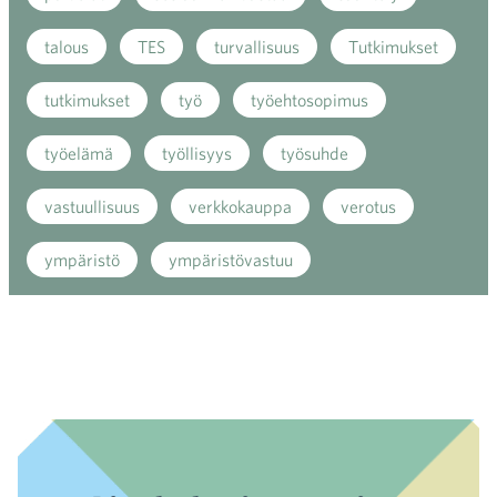
talous
TES
turvallisuus
Tutkimukset
tutkimukset
työ
työehtosopimus
työelämä
työllisyys
työsuhde
vastuullisuus
verkkokauppa
verotus
ympäristö
ympäristövastuu