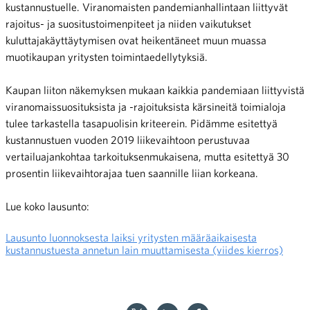
kustannustuelle. Viranomaisten pandemianhallintaan liittyvät
rajoitus- ja suositustoimenpiteet ja niiden vaikutukset
kuluttajakäyttäytymisen ovat heikentäneet muun muassa
muotikaupan yritysten toimintaedellytyksiä.
Kaupan liiton näkemyksen mukaan kaikkia pandemiaan liittyvistä
viranomaissuosituksista ja -rajoituksista kärsineitä toimialoja
tulee tarkastella tasapuolisin kriteerein. Pidämme esitettyä
kustannustuen vuoden 2019 liikevaihtoon perustuvaa
vertailuajankohtaa tarkoituksenmukaisena, mutta esitettyä 30
prosentin liikevaihtorajaa tuen saannille liian korkeana.
Lue koko lausunto:
Lausunto luonnoksesta laiksi yritysten määräaikaisesta
kustannustuesta annetun lain muuttamisesta (viides kierros)