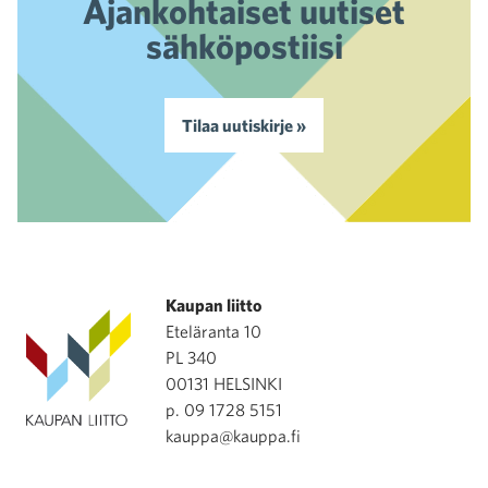
Ajankohtaiset uutiset
sähköpostiisi
Tilaa uutiskirje »
Kaupan liitto
Eteläranta 10
PL 340
00131 HELSINKI
p. 09 1728 5151
kauppa@kauppa.fi