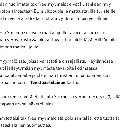
tään huolimatta tax-free-myymälät eivät kuitenkaan myy
roton ainoastaan EU:n ulkopuolelle matkustaville turisteille.
län verovarastosta, mutta myynti on tällöin verollinen.
ä Suomen sisäisille matkailijoille tavaroita samasta
an verovarastossa olevat tavarat on pidettävä erillään niin
maan matkailijoille.
ymälöissä, joissa varastotila on rajallista. Käytännössä
unut kieltäytymään myymästä tavaroita kotimaassa
ailua ulkomaille ja ulkomaan turistien tuloa Suomeen on
eroasiantuntija
Toni Jääskeläinen
kertoo.
 hankkeen myötä ei aiheuta Suomessa veron menetyksiä, sillä
 tapaan arvonlisäverollisina.
nytettäisi tax-free-myymälöistä pois sen takia, että tuotteita
”, Jääskeläinen huomauttaa.