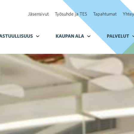
Jäsensivut
Työsuhde ja TES
Tapahtumat
Yhtey
ohteelle Tavoitteet
ASTUULLISUUS
Alavalikko kohteelle Vastuullisuus
KAUPAN ALA
Alavalikko kohteelle K
PALVELUT
A