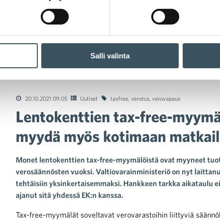
Salli valinta
kenttien tax-free-myymälöille avataan mahdollisuus myydä myös k
20.10.2021 09:05
Uutiset
taxfree
,
verotus
,
verovapaus
Lentokenttien tax-free-myymäl
myydä myös kotimaan matkaili
Monet lentokenttien tax-free-myymälöistä ovat myyneet tuot
verosäännösten vuoksi. Valtiovarainministeriö on nyt laittanut
tehtäisiin yksinkertaisemmaksi. Hankkeen tarkka aikataulu ei v
ajanut sitä yhdessä EK:n kanssa.
Tax-free-myymälät soveltavat verovarastoihin liittyviä säännö