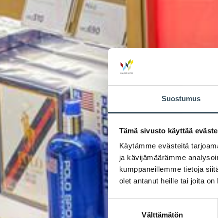
Suostumus
Tämä sivusto käyttää eväste
Käytämme evästeitä tarjoama
ja kävijämäärämme analysoim
kumppaneillemme tietoja siitä
olet antanut heille tai joita o
Suostumuksen
Välttämätön
valinta