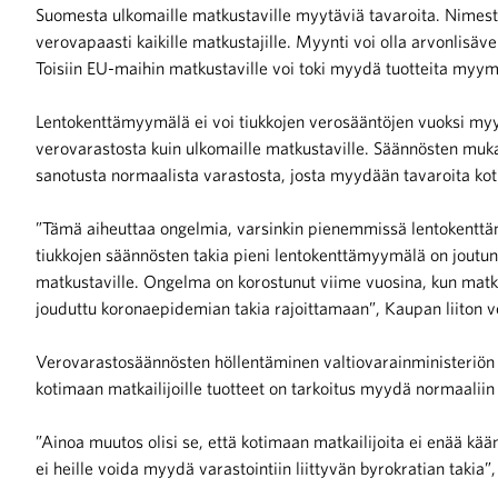
Suomesta ulkomaille matkustaville myytäviä tavaroita. Nimes
verovapaasti kaikille matkustajille. Myynti voi olla arvonlisäve
iötilanteisiin varautuminen
Toisiin EU-maihin matkustaville voi toki myydä tuotteita myymä
Lentokenttämyymälä ei voi tiukkojen verosääntöjen vuoksi myyd
verovarastosta kuin ulkomaille matkustaville. Säännösten muka
sanotusta normaalista varastosta, josta myydään tavaroita koti
noita kaupan alalta
”Tämä aiheuttaa ongelmia, varsinkin pienemmissä lentokenttämy
tiukkojen säännösten takia pieni lentokenttämyymälä on jout
kohtaista Kaupan liitossa
matkustaville. Ongelma on korostunut viime vuosina, kun matk
jouduttu koronaepidemian takia rajoittamaan”, Kaupan liiton v
Verovarastosäännösten höllentäminen valtiovarainministeriön
kotimaan matkailijoille tuotteet on tarkoitus myydä normaaliin
”Ainoa muutos olisi se, että kotimaan matkailijoita ei enää kään
raa toimintaamme
ei heille voida myydä varastointiin liittyvän byrokratian takia