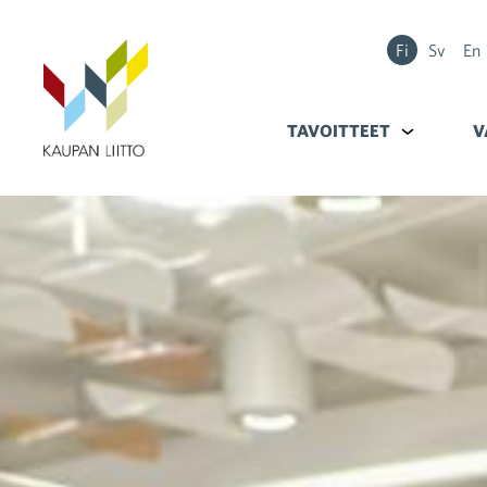
Fi
Sv
En
TAVOITTEET
Alavalikko k
V