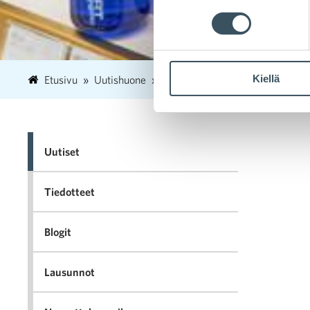
Kiellä
Etusivu
Uutishuone
2021
lokakuu
20
Lento
Uutiset
Tiedotteet
Blogit
Lausunnot