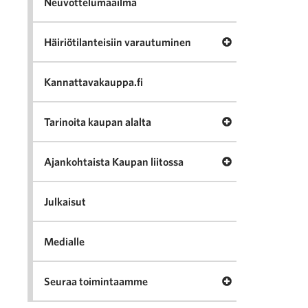
Neuvottelumaailma
Avaa valikko Häir
Häiriötilanteisiin varautuminen
Kannattavakauppa.fi
Avaa valikko Tari
Tarinoita kaupan alalta
Avaa valikko Ajan
Ajankohtaista Kaupan liitossa
Julkaisut
Medialle
Avaa valikko Seu
Seuraa toimintaamme