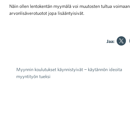
Näin ollen lentokentän myymälä voi muutosten tultua voimaan m
arvonlisäverotuotot jopa lisääntyisivät.
Jaa:
Myynnin koulutukset käynnistyivät − käytännön ideoita
Artikkelien selaus
myyntityön tueksi