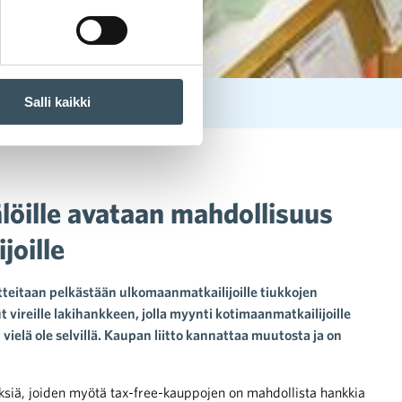
Salli kaikki
otimaan matkailijoille
öille avataan mahdollisuus
joille
teitaan pelkästään ulkomaanmatkailijoille tiukkojen
 vireille lakihankkeen, jolla myynti kotimaanmatkailijoille
ielä ole selvillä. Kaupan liitto kannattaa muutosta ja on
ksiä, joiden myötä tax-free-kauppojen on mahdollista hankkia