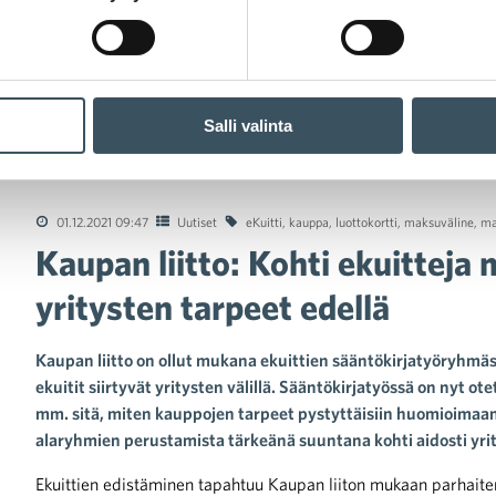
Salli valinta
 liitto: Kohti ekuitteja markkinaehtoisesti ja yritysten tarpeet ede
01.12.2021 09:47
Uutiset
eKuitti
,
kauppa
,
luottokortti
,
maksuväline
,
ma
Kaupan liitto: Kohti ekuitteja 
yritysten tarpeet edellä
Kaupan liitto on ollut mukana ekuittien sääntökirjatyöryhmässä
ekuitit siirtyvät yritysten välillä. Sääntökirjatyössä on nyt
mm. sitä, miten kauppojen tarpeet pystyttäisiin huomioimaan
alaryhmien perustamista tärkeänä suuntana kohti aidosti yrit
Ekuittien edistäminen tapahtuu Kaupan liiton mukaan parhaiten 