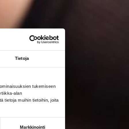
Tietoja
 ominaisuuksien tukemiseen
tiikka-alan
ietoja muihin tietoihin, joita
Markkinointi