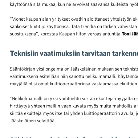
käyttöönsä sitä mukaa, kun ne arvoivat saavansa kuiteista hyö
iötilanteisiin varautuminen
”Monet kaupan alan yritykset ovatkin aloittaneet yhteistyön ek
sähköiset kuitit jo käyttöönsä. Tätä trendiä on tärkeä vahvista
suosituksena”, korostaa Kaupan liiton veroasiantuntija
Toni Jä
Teknisiin vaatimuksiin tarvitaan tarkenn
noita kaupan alalta
Sääntökirjan yksi ongelma on Jääskeläinen mukaan sen tekniste
kohtaista Kaupan liitossa
vaatimuksena esitellään niin sanottu nelikulmamalli. Käytännöss
myyjällä olisi omat kuittioperaattorinsa vastaamassa ekuittien 
”Nelikulmamalli on yksi vaihtoehto siirtää ekuitteja myyjältä ost
hirttäytyä yhteen malliin vaan kuvata myös muita mahdollisia t
siirtää ekuitteja myös itse tai yhden kuittioperaattorin avulla, jo
Jääskeläinen selvittää.
raa toimintaamme