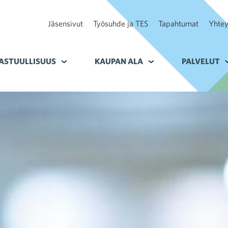
Jäsensivut
Työsuhde ja TES
Tapahtumat
Yhtey
ohteelle Tavoitteet
ASTUULLISUUS
Alavalikko kohteelle Vastuullisuus
KAUPAN ALA
Alavalikko kohteelle K
PALVELUT
A