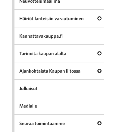
Neuvottelumaailma
Avaa valikko Häir
Häiriötilanteisiin varautuminen
Kannattavakauppa.fi
Avaa valikko Tari
Tarinoita kaupan alalta
Avaa valikko Ajan
Ajankohtaista Kaupan liitossa
Julkaisut
Medialle
Avaa valikko Seu
Seuraa toimintaamme