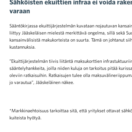
Sähköisten ekuittien infraa ei voida rak
varaan
Sääntökirjassa ekuittijärjestelmän kuvataan nojautuvan kansai
liittyy Jääskeläisen mielestä merkittävä ongelma, sillä sekä
kansainvälisistä makukorteista on suurta. Tämä on johtanut sii
kustannuksia.
­”Ekuittijärjestelmän tiivis liitäntä maksukorttien infrastuktuuri
sääntelyhankkeita, joilla niiden kuluja on tarkoitus pitää kuri
oleviin ratkaisuihin. Ratkaisujen tulee olla maksuvälineriippu
jo varautua”, Jääskeläinen näkee.
*Markkinaehtoisuus tarkoittaa sitä, että yritykset ottavat sähk
kuiteista hyötyä.