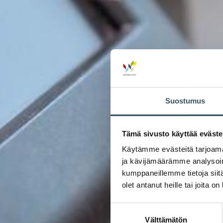
Suostumus
Tämä sivusto käyttää eväste
Käytämme evästeitä tarjoama
ja kävijämäärämme analysoim
kumppaneillemme tietoja siitä
olet antanut heille tai joita o
Suostumuksen
Välttämätön
valinta