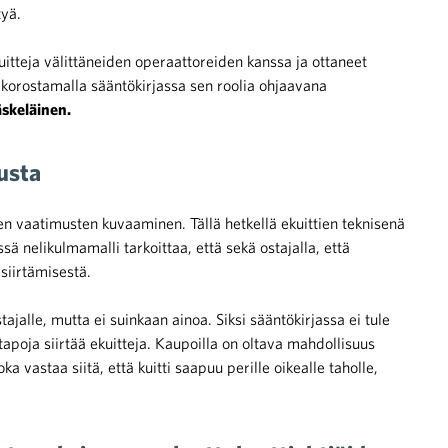
tyä.
uitteja välittäneiden operaattoreiden kanssa ja ottaneet
a korostamalla sääntökirjassa sen roolia ohjaavana
äskeläinen.
usta
n vaatimusten kuvaaminen. Tällä hetkellä ekuittien teknisenä
ä nelikulmamalli tarkoittaa, että sekä ostajalla, että
siirtämisestä.
ajalle, mutta ei suinkaan ainoa. Siksi sääntökirjassa ei tule
apoja siirtää ekuitteja. Kaupoilla on oltava mahdollisuus
ka vastaa siitä, että kuitti saapuu perille oikealle taholle,