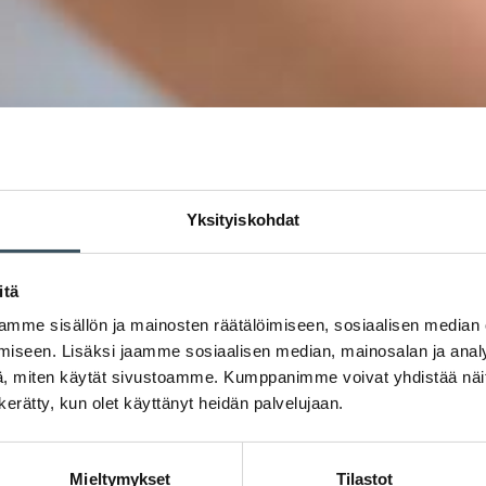
Yksityiskohdat
itä
mme sisällön ja mainosten räätälöimiseen, sosiaalisen median
iseen. Lisäksi jaamme sosiaalisen median, mainosalan ja analy
, miten käytät sivustoamme. Kumppanimme voivat yhdistää näitä t
n kerätty, kun olet käyttänyt heidän palvelujaan.
Mieltymykset
Tilastot