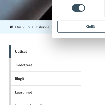
Kiellä
Etusivu
Uutishuone
2021
joulukuu
1
Kaupan
Uutiset
Tiedotteet
Blogit
Lausunnot