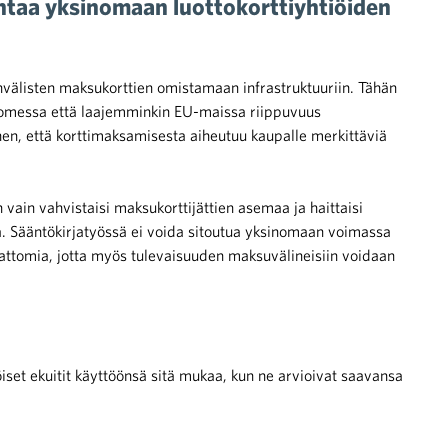
entaa yksinomaan luottokorttiyhtiöiden
nvälisten maksukorttien omistamaan infrastruktuuriin. Tähän
 Suomessa että laajemminkin EU-maissa riippuvuus
hen, että korttimaksamisesta aiheutuu kaupalle merkittäviä
in vain vahvistaisi maksukorttijättien asemaa ja haittaisi
ssa. Sääntökirjatyössä ei voida sitoutua yksinomaan voimassa
mattomia, jotta myös tulevaisuuden maksuvälineisiin voidaan
öiset ekuitit käyttöönsä sitä mukaa, kun ne arvioivat saavansa