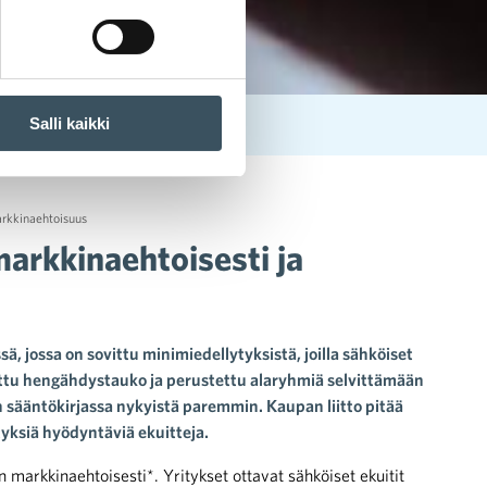
Salli kaikki
llä
rkkinaehtoisuus
markkinaehtoisesti ja
, jossa on sovittu minimiedellytyksistä, joilla sähköiset
 otettu hengähdystauko ja perustettu alaryhmiä selvittämään
 sääntökirjassa nykyistä paremmin. Kaupan liitto pitää
yksiä hyödyntäviä ekuitteja.
markkinaehtoisesti*. Yritykset ottavat sähköiset ekuitit