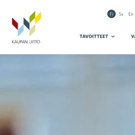
Fi
Sv
En
TAVOITTEET
Alavalikko k
V