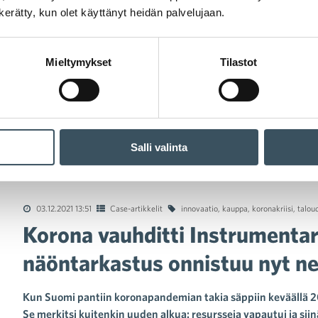
n kerätty, kun olet käyttänyt heidän palvelujaan.
Mieltymykset
Tilastot
Salli valinta
 vauhditti Instrumentariumin verkkobisnestä − jopa näöntarkastu
03.12.2021 13:51
Case-artikkelit
innovaatio
,
kauppa
,
koronakriisi
,
talou
Korona vauhditti Instrumentar
näöntarkastus onnistuu nyt ne
Kun Suomi pantiin koronapandemian takia säppiin keväällä 2
Se merkitsi kuitenkin uuden alkua: resursseja vapautui ja siinä