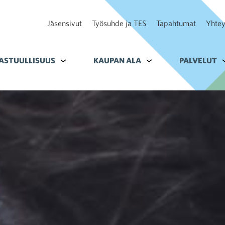
Jäsensivut
Työsuhde ja TES
Tapahtumat
Yhtey
ohteelle Tavoitteet
ASTUULLISUUS
Alavalikko kohteelle Vastuullisuus
KAUPAN ALA
Alavalikko kohteelle K
PALVELUT
A