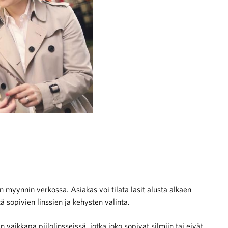
 myynnin verkossa. Asiakas voi tilata lasit alusta alkaen
 sopivien linssien ja kehysten valinta.
vaikkapa piilolinsseissä, jotka joko sopivat silmiin tai eivät