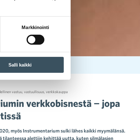
Markkinointi
Salli kaikki
s onnistuu nyt netissä
dellinen vastuu
,
vastuullisuus
,
verkkokauppa
iumin verkkobisnestä − jopa
tissä
020, myös Instrumentarium sulki lähes kaikki myymälänsä.
 tilanteessa alettiin kehittää uutta, kuten silmälasien