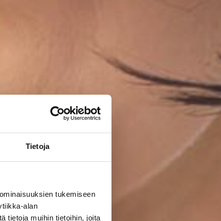
Tietoja
 ominaisuuksien tukemiseen
tiikka-alan
ietoja muihin tietoihin, joita