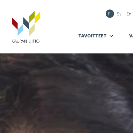
Fi
Sv
En
TAVOITTEET
Alavalikko k
V