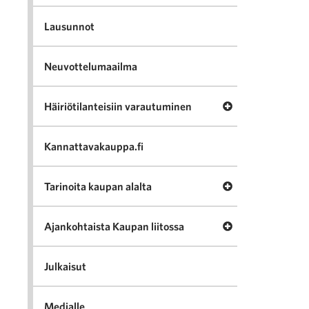
Lausunnot
Neuvottelumaailma
Avaa valikko Häir
Häiriötilanteisiin varautuminen
Kannattavakauppa.fi
Avaa valikko Tari
Tarinoita kaupan alalta
Avaa valikko Ajan
Ajankohtaista Kaupan liitossa
Julkaisut
Medialle