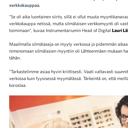
verkkokauppaa.
”Se oli aika luontainen siirto, sillä ei ollut muuta myyntikanavaa
verkkokauppa netissä, mutta silmälaisen verkkomyynti oli vasta
toimimaan”, kuvaa Instrumentariumin Head of Digital
Lauri L
iötilanteisiin varautuminen
Maailmalla silmälaseja on myyty verkossa jo pidemmän aikaa
nimenomaan silmälasien myyntiin oli Lähteenmäen mukaan haast
tähän.
”Tarkastelimme asiaa hyvin kriittisesti. Vaati valtavasti suun
noita kaupan alalta
verkossa kuin fyysisessä myymälässä. Tärkeintä on, että meilt
korostaa.
kohtaista Kaupan liitossa