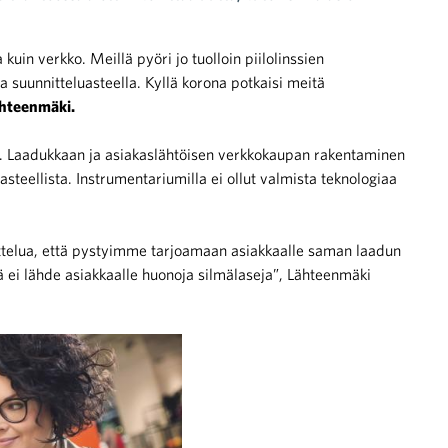
 kuin verkko. Meillä pyöri jo tuolloin piilolinssien
 suunnitteluasteella. Kyllä korona potkaisi meitä
ähteenmäki.
. Laadukkaan ja asiakaslähtöisen verkkokaupan rakentaminen
eellista. Instrumentariumilla ei ollut valmista teknologiaa
nittelua, että pystyimme tarjoamaan asiakkaalle saman laadun
ä ei lähde asiakkaalle huonoja silmälaseja”, Lähteenmäki