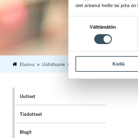
olet antanut heille tai joita o
Suostumuksen
Välttämätön
valinta
Kiellä
Etusivu
Uutishuone
2021
joulukuu
3
Korona
Uutiset
Tiedotteet
Blogit