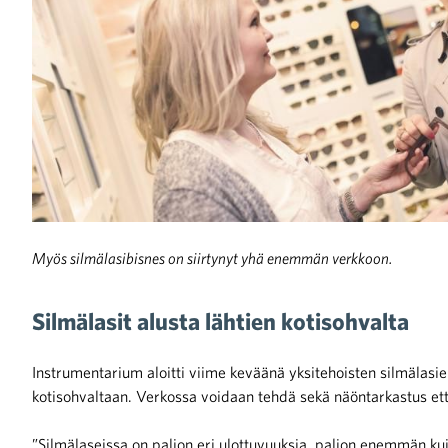
raa toimintaamme
Myös silmälasibisnes on siirtynyt yhä enemmän verkkoon.
Silmälasit alusta lähtien kotisohvalta
Instrumentarium aloitti viime keväänä yksitehoisten silmälasien
kotisohvaltaan. Verkossa voidaan tehdä sekä näöntarkastus että
”Silmälaseissa on paljon eri ulottuvuuksia, paljon enemmän kuin 