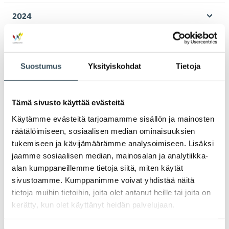
valik
2024
Ava
valik
2023
Ava
valik
Suostumus
Yksityiskohdat
Tietoja
2022
Ava
valik
2021
Tämä sivusto käyttää evästeitä
Ava
valik
Käytämme evästeitä tarjoamamme sisällön ja mainosten
2020
Ava
räätälöimiseen, sosiaalisen median ominaisuuksien
valik
tukemiseen ja kävijämäärämme analysoimiseen. Lisäksi
2019
Ava
jaamme sosiaalisen median, mainosalan ja analytiikka-
valik
alan kumppaneillemme tietoja siitä, miten käytät
2018
sivustoamme. Kumppanimme voivat yhdistää näitä
Ava
valik
tietoja muihin tietoihin, joita olet antanut heille tai joita on
2017
kerätty, kun olet käyttänyt heidän palvelujaan.
Ava
valik