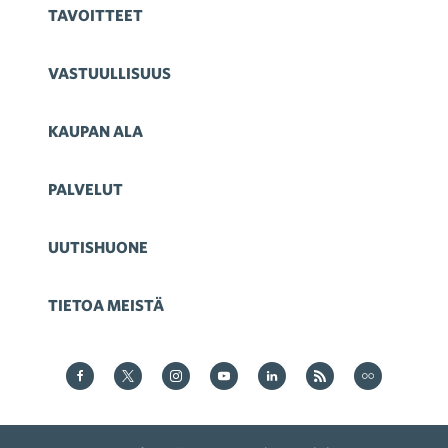
TAVOITTEET
VASTUULLISUUS
KAUPAN ALA
PALVELUT
UUTISHUONE
TIETOA MEISTÄ
Kauppa Facebookissa
Kauppa Twitterissä
Kauppa on Instagram
Kauppa YouTubesssa
Kauppa LinkedInissä
Kauppa on RSS
Kauppa
on Flickr