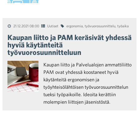
21.12.2021 08:00
Uutiset
ergonomia
,
työvuorosuunnittelu
,
työaika
Kaupan liitto ja PAM keräsivät yhdessä
hyviä käytänteitä
työvuorosuunnitteluun
Kaupan liitto ja Palvelualojen ammattiliitto
PAM ovat yhdessä koostaneet hyviä
käytänteitä ergonomisen ja
työyhteisölähtöisen työvuorosuunnittelun
tueksi työpaikoille. Ideoita kerättiin
molempien liittojen jäsenistöstä.