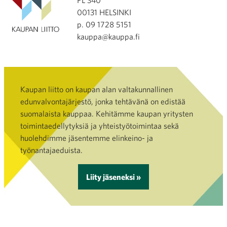
PL 340
00131 HELSINKI
p. 09 1728 5151
kauppa@kauppa.fi
Kaupan liitto on kaupan alan valtakunnallinen
edunvalvontajärjestö, jonka tehtävänä on edistää
suomalaista kauppaa. Kehitämme kaupan yritysten
toimintaedellytyksiä ja yhteistyötoimintaa sekä
huolehdimme jäsentemme elinkeino- ja
työnantajaeduista.
Liity jäseneksi »