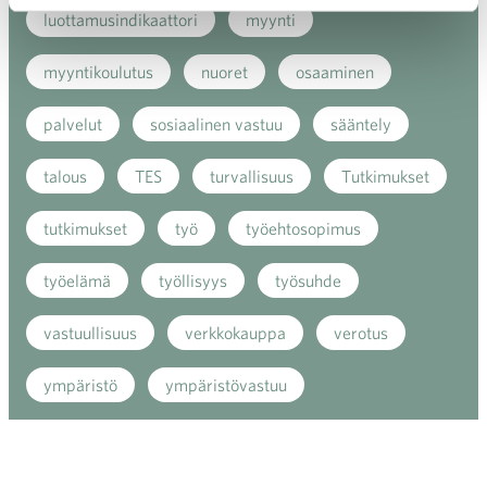
luottamusindikaattori
myynti
myyntikoulutus
nuoret
osaaminen
palvelut
sosiaalinen vastuu
sääntely
talous
TES
turvallisuus
Tutkimukset
tutkimukset
työ
työehtosopimus
työelämä
työllisyys
työsuhde
vastuullisuus
verkkokauppa
verotus
ympäristö
ympäristövastuu