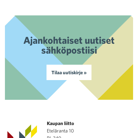
Ajankohtaiset uutiset
sähköpostiisi
Tilaa uutiskirje »
Kaupan liitto
Eteläranta 10