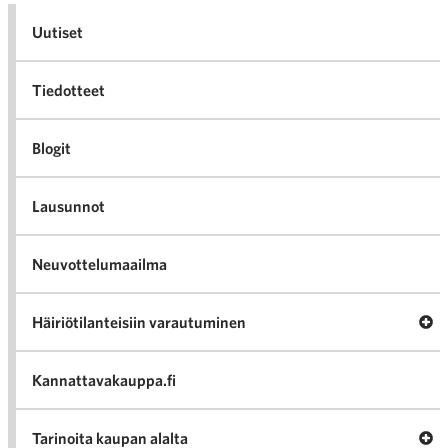
Uutiset
Tiedotteet
Blogit
Lausunnot
Neuvottelumaailma
Av
Häiriötilanteisiin varautuminen
Häir
va
Kannattavakauppa.fi
A
Tarinoita kaupan alalta