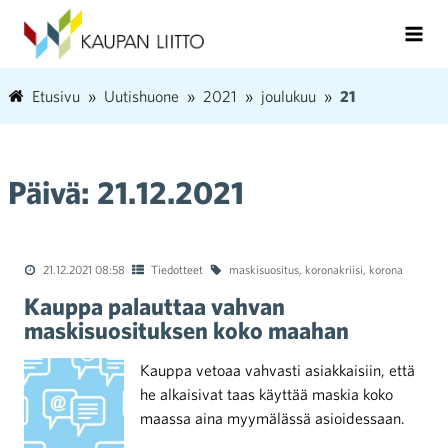
Etusivu
Uutishuone
2021
joulukuu
21
Päivä:
21.12.2021
21.12.2021 08:58
Tiedotteet
maskisuositus
,
koronakriisi
,
korona
Kauppa palauttaa vahvan
maskisuosituksen koko maahan
Kauppa vetoaa vahvasti asiakkaisiin, että
he alkaisivat taas käyttää maskia koko
maassa aina myymälässä asioidessaan.