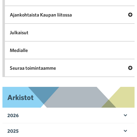
val
Tari
ka
Ava
Ajankohtaista Kaupan liitossa
al
Ajan
K
l
Julkaisut
Medialle
Ava
Seuraa toimintaamme
toi
Arkistot
2026
Ava
valik
2025
Ava