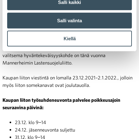
vuotta 2022!
Salli kaikki
Joulun ja uudenvuoden aikaan mm. jäsenneuvonta palvelee
Salli valinta
poikkeusajoin.
Kiellä
Kuten aiempina vuosina Kaupan liitto lahjoittaa tänäkin jouluna
varoja hyväntekeväisyyteen. Henkilöstön äänestyksessään
valitsema hyväntekeväisyyskohde on tänä vuonna
Mannerheimin Lastensuojeluliitto.
Kaupan liiton viestintä on lomalla 23.12.2021–2.1.2022., jolloin
myös liiton somekanavat ovat joulutauolla.
Kaupan liiton työsuhdeneuvonta palvelee poikkeusajoin
seuraavina päivinä:
23.12. klo 9−14
24.12. jäsenneuvonta suljettu
31.12. klo 9−14