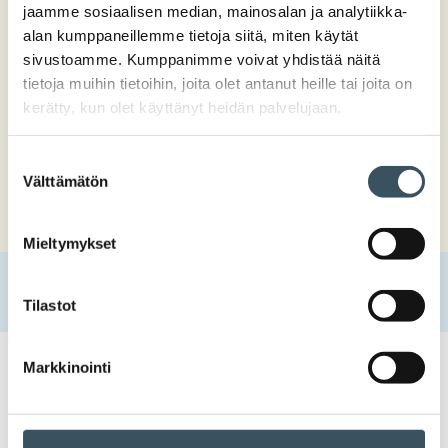
jaamme sosiaalisen median, mainosalan ja analytiikka-
alan kumppaneillemme tietoja siitä, miten käytät
sivustoamme. Kumppanimme voivat yhdistää näitä
tietoja muihin tietoihin, joita olet antanut heille tai joita on
kerätty, kun olet käyttänyt heidän palvelujaan.
Suostumuksen
Välttämätön
valinta
Mieltymykset
Etusivu
Uutishuone
2021
joulukuu
22
Hyvää joulua ja onnellista uutta vuotta 2022!
Tilastot
Markkinointi
22.12.2021 09:13
Uutiset
Hyvää joulua
Hyvää joulua ja onnellista uutta