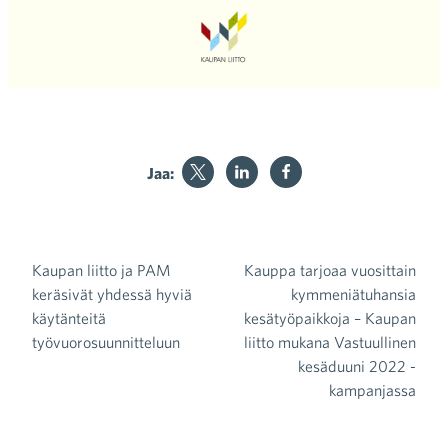
Jaa:
Kaupan liitto ja PAM
Kauppa tarjoaa vuosittain
Artikkelien selaus
keräsivät yhdessä hyviä
kymmeniätuhansia
käytänteitä
kesätyöpaikkoja – Kaupan
työvuorosuunnitteluun
liitto mukana Vastuullinen
kesäduuni 2022 -
kampanjassa