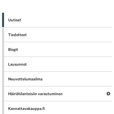
Uutiset
Tiedotteet
Blogit
Lausunnot
Neuvottelumaailma
Av
Häiriötilanteisiin varautuminen
Häir
va
Kannattavakauppa.fi