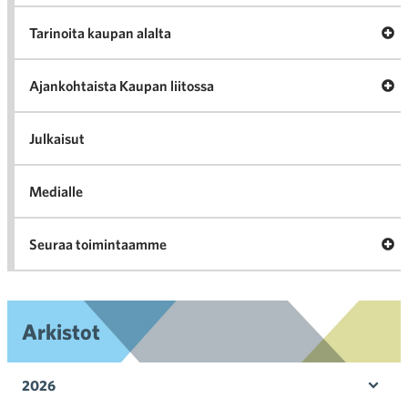
A
Tarinoita kaupan alalta
val
Tari
ka
Ava
Ajankohtaista Kaupan liitossa
al
Ajan
K
l
Julkaisut
Medialle
Ava
Seuraa toimintaamme
toi
Arkistot
2026
Ava