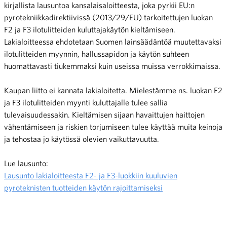
kirjallista lausuntoa kansalaisaloitteesta, joka pyrkii EU:n
pyrotekniikkadirektiivissä (2013/29/EU) tarkoitettujen luokan
F2 ja F3 ilotulitteiden kuluttajakäytön kieltämiseen.
Lakialoitteessa ehdotetaan Suomen lainsäädäntöä muutettavaksi
ilotulitteiden myynnin, hallussapidon ja käytön suhteen
huomattavasti tiukemmaksi kuin useissa muissa verrokkimaissa.
Kaupan liitto ei kannata lakialoitetta. Mielestämme ns. luokan F2
ja F3 ilotulitteiden myynti kuluttajalle tulee sallia
tulevaisuudessakin. Kieltämisen sijaan havaittujen haittojen
vähentämiseen ja riskien torjumiseen tulee käyttää muita keinoja
ja tehostaa jo käytössä olevien vaikuttavuutta.
Lue lausunto:
Lausunto lakialoitteesta F2- ja F3-luokkiin kuuluvien
pyroteknisten tuotteiden käytön rajoittamiseksi