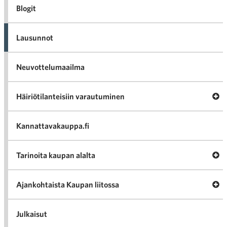
Blogit
Lausunnot
Neuvottelumaailma
Av
Häiriötilanteisiin varautuminen
Häir
va
Kannattavakauppa.fi
A
Tarinoita kaupan alalta
val
Tari
ka
Ava
Ajankohtaista Kaupan liitossa
al
Ajan
K
l
Julkaisut