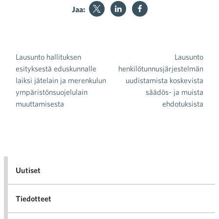
Jaa:
Lausunto hallituksen
Lausunto
Artikkelien selaus
esityksestä eduskunnalle
henkilötunnusjärjestelmän
laiksi jätelain ja merenkulun
uudistamista koskevista
ympäristönsuojelulain
säädös- ja muista
muuttamisesta
ehdotuksista
Uutiset
Tiedotteet