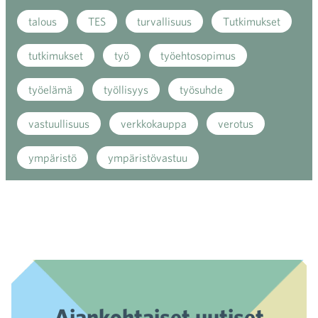
talous
TES
turvallisuus
Tutkimukset
tutkimukset
työ
työehtosopimus
työelämä
työllisyys
työsuhde
vastuullisuus
verkkokauppa
verotus
ympäristö
ympäristövastuu
Ajankohtaiset uutiset