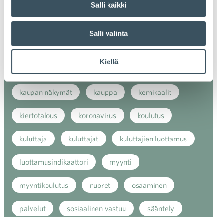
Salli kaikki
energiatehokkuus
erikoiskauppa
EU
Salli valinta
ilmasto
kansainvälinen kilpailu
Kiellä
kansainvälinen verkkokauppa
kasvu
kaupan näkymät
kauppa
kemikaalit
kiertotalous
koronavirus
koulutus
kuluttaja
kuluttajat
kuluttajien luottamus
luottamusindikaattori
myynti
myyntikoulutus
nuoret
osaaminen
palvelut
sosiaalinen vastuu
sääntely