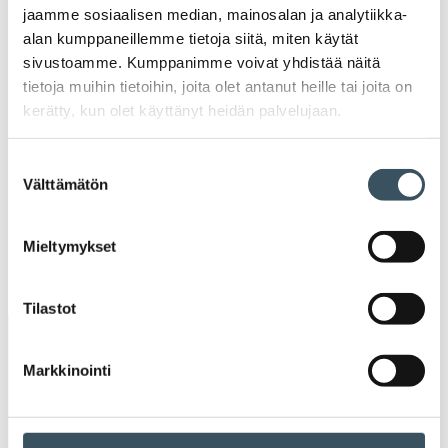
2022
jaamme sosiaalisen median, mainosalan ja analytiikka-
Ava
valik
alan kumppaneillemme tietoja siitä, miten käytät
2021
sivustoamme. Kumppanimme voivat yhdistää näitä
Ava
tietoja muihin tietoihin, joita olet antanut heille tai joita on
valik
2020
kerätty, kun olet käyttänyt heidän palvelujaan.
Ava
valik
2019
Suostumuksen
Ava
Välttämätön
valinta
valik
2018
Ava
valik
Mieltymykset
2017
Ava
valik
Tilastot
Avainsanat
Markkinointi
alv
arvonlisävero
digikauppa
digiostaminen
digitaalisuus
digitalisaatio