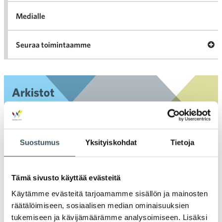
Medialle
Ava
Seuraa toimintaamme
toi
Arkistot
2026
Ava
valik
Suostumus
Yksityiskohdat
Tietoja
2025
Ava
valik
2024
Tämä sivusto käyttää evästeitä
Ava
valik
Käytämme evästeitä tarjoamamme sisällön ja mainosten
2023
räätälöimiseen, sosiaalisen median ominaisuuksien
Ava
valik
tukemiseen ja kävijämäärämme analysoimiseen. Lisäksi