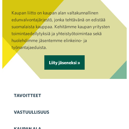
Kaupan liitto on kaupan alan valtakunnallinen
edunvalvontajärjestö, jonka tehtävänä on edistää
suomalaista kauppaa. Kehitämme kaupan yritysten
toimintaedellytyksiä ja yhteistyötoimintaa sekä
huolehdimme jäsentemme elinkeino- ja
työnantajaeduista.
Liity jäseneksi »
TAVOITTEET
VASTUULLISUUS
KAUPAN ALA