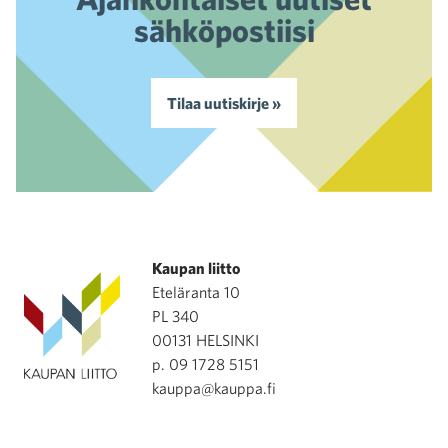
sähköpostiisi
Tilaa uutiskirje »
Kaupan liitto
Eteläranta 10
PL 340
00131 HELSINKI
p. 09 1728 5151
kauppa@kauppa.fi