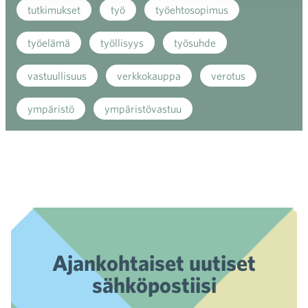
tutkimukset
työ
työehtosopimus
työelämä
työllisyys
työsuhde
vastuullisuus
verkkokauppa
verotus
ympäristö
ympäristövastuu
Ajankohtaiset uutiset
sähköpostiisi