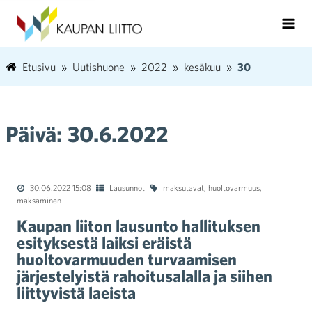
Etusivu
Uutishuone
2022
kesäkuu
30
Päivä:
30.6.2022
30.06.2022 15:08
Lausunnot
maksutavat
,
huoltovarmuus
,
maksaminen
Kaupan liiton lausunto hallituksen
esityksestä laiksi eräistä
huoltovarmuuden turvaamisen
järjestelyistä rahoitusalalla ja siihen
liittyvistä laeista