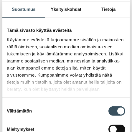
Ava
valik
Suostumus
Yksityiskohdat
Tietoja
2020
Ava
valik
2019
Tämä sivusto käyttää evästeitä
Ava
valik
Käytämme evästeitä tarjoamamme sisällön ja mainosten
2018
räätälöimiseen, sosiaalisen median ominaisuuksien
Ava
valik
tukemiseen ja kävijämäärämme analysoimiseen. Lisäksi
2017
jaamme sosiaalisen median, mainosalan ja analytiikka-
Ava
valik
alan kumppaneillemme tietoja siitä, miten käytät
sivustoamme. Kumppanimme voivat yhdistää näitä
tietoja muihin tietoihin, joita olet antanut heille tai joita on
Avainsanat
kerätty, kun olet käyttänyt heidän palvelujaan.
alv
arvonlisävero
digikauppa
Suostumuksen
Välttämätön
valinta
digiostaminen
digitaalisuus
digitalisaatio
energiatehokkuus
erikoiskauppa
EU
Mieltymykset