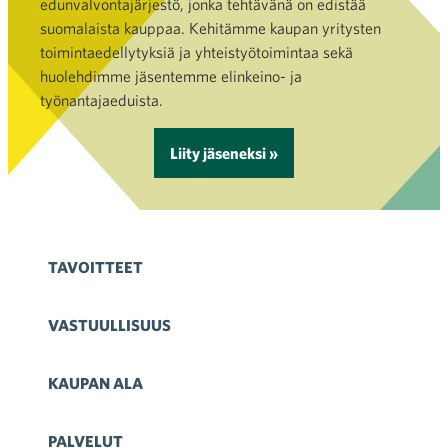
edunvalvontajärjestö, jonka tehtävänä on edistää
suomalaista kauppaa. Kehitämme kaupan yritysten
toimintaedellytyksiä ja yhteistyötoimintaa sekä
huolehdimme jäsentemme elinkeino- ja
työnantajaeduista.
Liity jäseneksi »
TAVOITTEET
VASTUULLISUUS
KAUPAN ALA
PALVELUT