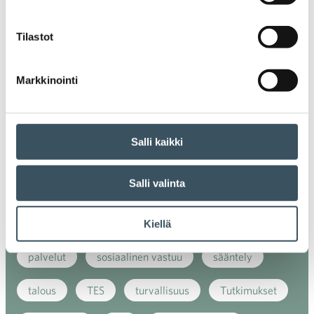
ilmasto
kansainvälinen kilpailu
Tilastot
kansainvälinen verkkokauppa
kasvu
Markkinointi
kaupan näkymät
kauppa
kemikaalit
kiertotalous
koronavirus
koulutus
Salli kaikki
kuluttaja
kuluttajat
kuluttajien luottamus
Salli valinta
luottamusindikaattori
myynti
myyntikoulutus
nuoret
osaaminen
Kiellä
palvelut
sosiaalinen vastuu
sääntely
talous
TES
turvallisuus
Tutkimukset