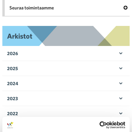
Ava
Seuraa toimintaamme
toi
Arkistot
2026
Ava
valik
2025
Ava
valik
2024
Ava
valik
2023
Ava
valik
2022
Ava
valik
2021