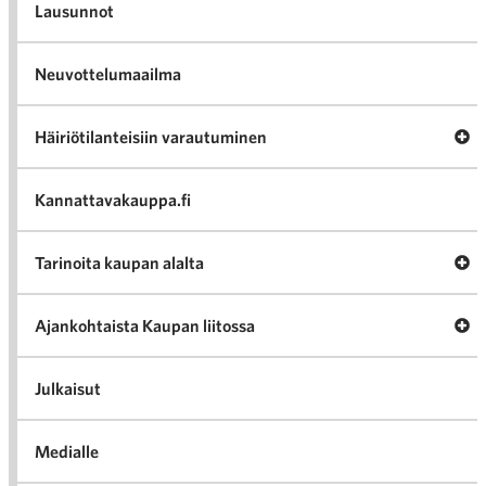
Lausunnot
Neuvottelumaailma
Av
Häiriötilanteisiin varautuminen
Häir
va
Kannattavakauppa.fi
A
Tarinoita kaupan alalta
val
Tari
ka
Ava
Ajankohtaista Kaupan liitossa
al
Ajan
K
l
Julkaisut
Medialle