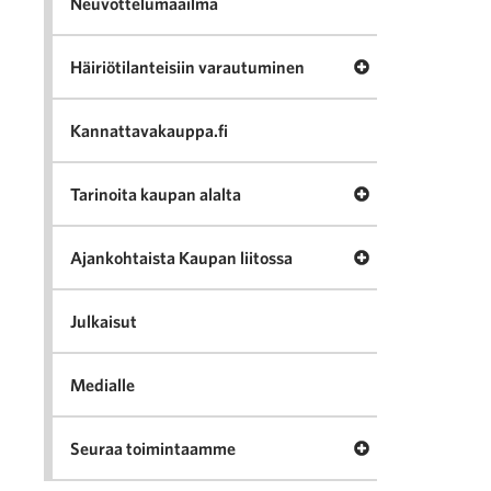
Neuvottelumaailma
Avaa valikko Häir
Häiriötilanteisiin varautuminen
Kannattavakauppa.fi
Avaa valikko Tari
Tarinoita kaupan alalta
Avaa valikko Ajan
Ajankohtaista Kaupan liitossa
Julkaisut
Medialle
Avaa valikko Seu
Seuraa toimintaamme