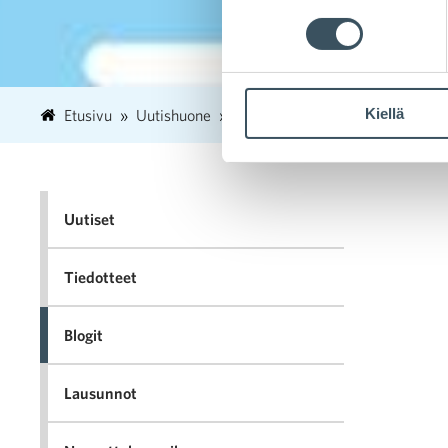
Kiellä
Etusivu
Uutishuone
2022
lokakuu
26
Maail
Uutiset
Tiedotteet
Blogit
Lausunnot