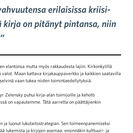
ahvuutensa erilaisissa kriisi-
 kirja on pitänyt pintansa, niin
.”
en elantonsa mutta myös rakkaudesta lajiin. Kirkonkylillä
 valot. Maan kattava kirjakauppaverkko ja kaikkien saatavilla
än selvinä vaan tukea niiden toimintaedellytyksiä.
r Zelensky puhui kirja-alan toimijoille ja kehotti
niissä on vapautemme. Tätä aarretta on päättäjienkin
en ja luonut lukutaitostrategian. Sen toimeenpanemiseksi
ää lukemista ja kirjojen asemaa: ensinnäkin kulttuuri- ja