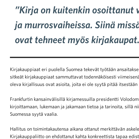
”Kirja on kuitenkin osoittanut v
ja murrosvaiheissa. Siinä missä
ovat tehneet myös kirjakaupat
Kirjakauppiaat eri puolella Suomea tekevät työtään ansaitakse
sitkeät kirjakauppiaat sammuttavat todennäköisesti viimeisenä
oleva kirjallisuus ovat asioita, joita ei ole syytä pitää itsestä
Frankfurtin kansainvälisillä kirjamessuilla presidentti Volodomy
kirjoittamaan, lukemaan ja jakamaan tietoa ja tarinoita, sillä 
Suomessa syytä vaalia.
Hallitus on toimintakautensa aikana ottanut merkittävän askel
Kirjakauppaliitto on ehdottanut kahta konkreettista tapaa edist