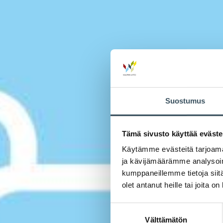
Suostumus
Tämä sivusto käyttää eväste
Käytämme evästeitä tarjoama
ja kävijämäärämme analysoim
kumppaneillemme tietoja siitä
olet antanut heille tai joita o
Suostumuksen
Välttämätön
valinta