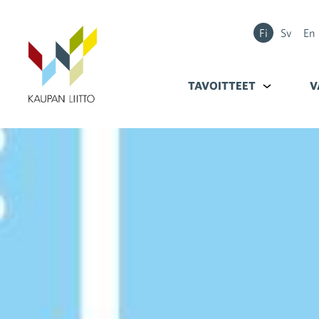
Fi
Sv
En
TAVOITTEET
Alavalikko k
V