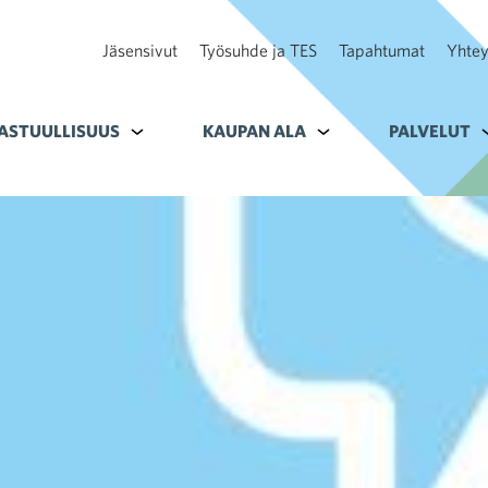
Jäsensivut
Työsuhde ja TES
Tapahtumat
Yhtey
ohteelle Tavoitteet
ASTUULLISUUS
Alavalikko kohteelle Vastuullisuus
KAUPAN ALA
Alavalikko kohteelle K
PALVELUT
A