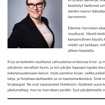
keskitetyt hankinnat vei
etenkin nuoren ikäluoka
iötilanteisiin varautuminen
harvemmin.
Elämme murrosten aika
muuttuvat. Väestö keski
kansainvälinen kilpailu
noita kaupan alalta
miettii nyt tarkkaan, m
jälleen haastettu.
kohtaista Kaupan liitossa
Kirja on kuitenkin osoittanut vahvuutensa erilaisissa kriisi- ja
pärjännyt verrattain hyvin, ja niin pärjäsi loppujen lopuksi kor
kokonaisuudessaan kasvoi, myös painetun kirjan, vaikka paikallis
lahja, ja hintahaarukaltaankin se on taantumankestävä. Siinä m
kirjakaupat. Ne ovat sopeutuneet tilanteisiin, löytäneet uusia ke
jakelumalleja, murros murroksen perään. Syyt pärjäämiselle ov
raa toimintaamme