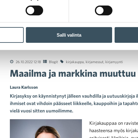
Salli valinta
ma ja markkina muuttuu – mutta kirja pysyy
26.10.2022 12:18
Blogit
kirjakauppa
,
kirjamessut
,
kirjamyynti
Maailma ja markkina muuttuu 
Laura Karlsson
Kirjasyksy on käynnistynyt jälleen vauhdilla ja uutuuskirjoja 
ihmiset ovat vihdoin päässeet liikkeelle, kauppoihin ja tapaht
vielä vuosi sitten uumoilimme.
Kirjakauppaa on raviste
haasteensa myös kirjaka
erityisesti äänikirja, o