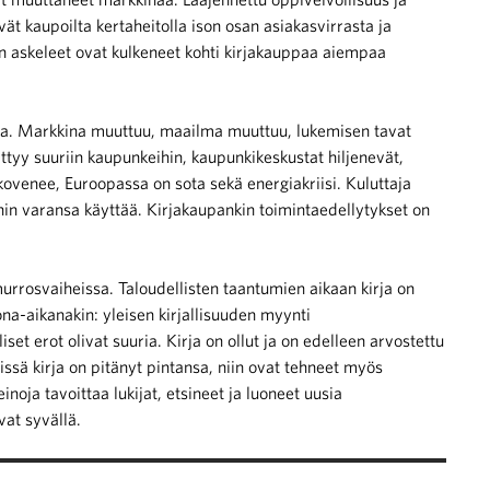
vät kaupoilta kertaheitolla ison osan asiakasvirrasta ja
n askeleet ovat kulkeneet kohti kirjakauppaa aiempaa
a. Markkina muuttuu, maailma muuttuu, lukemisen tavat
ttyy suuriin kaupunkeihin, kaupunkikeskustat hiljenevät,
 kovenee, Euroopassa on sota sekä energiakriisi. Kuluttaja
ihin varansa käyttää. Kirjakaupankin toimintaedellytykset on
 murrosvaiheissa. Taloudellisten taantumien aikaan kirja on
ona-aikanakin: yleisen kirjallisuuden myynti
et erot olivat suuria. Kirja on ollut ja on edelleen arvostettu
issä kirja on pitänyt pintansa, niin ovat tehneet myös
inoja tavoittaa lukijat, etsineet ja luoneet uusia
at syvällä.