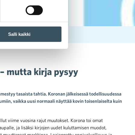
Salli kaikki
– mutta kirja pysyy
ilmestyy tasaista tahtia. Koronan jälkeisessä todellisuudessa
umiin, vaikka uusi normaali näyttää kovin toisenlaiselta kuin
llut viime vuosina rajut muutokset. Korona toi omat
upalle, ja lisäksi kirjojen uudet kuluttamisen muodot,
vat muuttaneet markkinaa. Laajennettu oppivelvollisuus ja