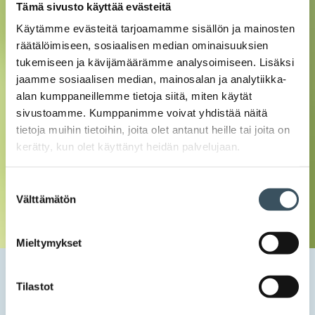
Tämä sivusto käyttää evästeitä
Käytämme evästeitä tarjoamamme sisällön ja mainosten
räätälöimiseen, sosiaalisen median ominaisuuksien
tukemiseen ja kävijämäärämme analysoimiseen. Lisäksi
jaamme sosiaalisen median, mainosalan ja analytiikka-
alan kumppaneillemme tietoja siitä, miten käytät
sivustoamme. Kumppanimme voivat yhdistää näitä
tietoja muihin tietoihin, joita olet antanut heille tai joita on
kerätty, kun olet käyttänyt heidän palvelujaan.
Suostumuksen
Välttämätön
valinta
Mieltymykset
Etusivu
Uutishuone
2022
joulukuu
15
Yritysten tavoite YK:n luontokokouksessa: Päätös
Tilastot
luontojalanjäljen selvittämisestä vuoteen 2030 mennessä