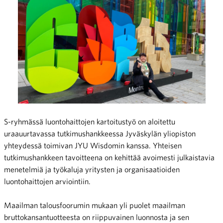
S-ryhmässä luontohaittojen kartoitustyö on aloitettu
uraauurtavassa tutkimushankkeessa Jyväskylän yliopiston
yhteydessä toimivan JYU Wisdomin kanssa. Yhteisen
tutkimushankkeen tavoitteena on kehittää avoimesti julkaistavia
menetelmiä ja työkaluja yritysten ja organisaatioiden
luontohaittojen arviointiin.
Maailman talousfoorumin mukaan yli puolet maailman
bruttokansantuotteesta on riippuvainen luonnosta ja sen