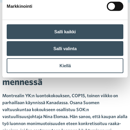
Markkinointi
15.12.2022 22:02
Uutiset
biodiversiteetti
,
luonnon monimuotoisuus
,
luontojalanjälki
Salli kaikki
Yritysten tavoite YK:n
luontokokouksessa: Päätös
Salli valinta
luontojalanjäljen
Kiellä
selvittämisestä vuoteen 2030
mennessä
Montrealin YK:n luontokokouksen, COP15, toinen viikko on
parhaillaan käynnissä Kanadassa. Osana Suomen
valtuuskuntaa kokoukseen osallistuu SOK:n
vastuullisuusjohtaja Nina Elomaa. Hän sanoo, että kaupan alalla
työ luonnon monimuotoisuuden eteen konkretisoituu raaka-