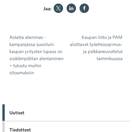
Jaa:
Astetta alemmas -
Kaupan liitto ja PAM
Artikkelien selaus
kampanjassa suosituin
aloittavat työehtosopimus-
kaupan yritysten lupaus on
ja palkkaneuvottelut
sisälämpötilan alentaminen
tammikuussa
− tutustu muihin
sitoumuksiin
Uutiset
Tiedotteet