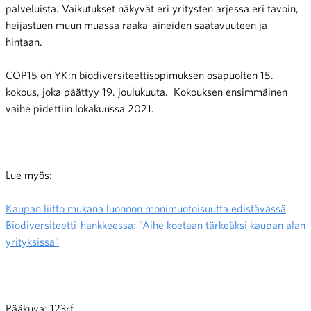
palveluista. Vaikutukset näkyvät eri yritysten arjessa eri tavoin,
heijastuen muun muassa raaka-aineiden saatavuuteen ja
hintaan.
COP15 on YK:n biodiversiteettisopimuksen osapuolten 15.
kokous, joka päättyy 19. joulukuuta. Kokouksen ensimmäinen
vaihe pidettiin lokakuussa 2021.
Lue myös:
Kaupan liitto mukana luonnon monimuotoisuutta edistävässä
Biodiversiteetti-hankkeessa: ”Aihe koetaan tärkeäksi kaupan alan
yrityksissä”
Pääkuva: 123rf