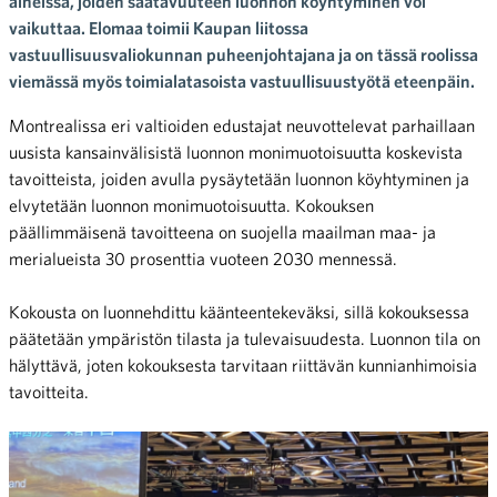
aineissa, joiden saatavuuteen luonnon köyhtyminen voi
vaikuttaa. Elomaa toimii Kaupan liitossa
vastuullisuusvaliokunnan puheenjohtajana ja on tässä roolissa
viemässä myös toimialatasoista vastuullisuustyötä eteenpäin.
Montrealissa eri valtioiden edustajat neuvottelevat parhaillaan
uusista kansainvälisistä luonnon monimuotoisuutta koskevista
tavoitteista, joiden avulla pysäytetään luonnon köyhtyminen ja
elvytetään luonnon monimuotoisuutta. Kokouksen
päällimmäisenä tavoitteena on suojella maailman maa- ja
merialueista 30 prosenttia vuoteen 2030 mennessä.
Kokousta on luonnehdittu käänteentekeväksi, sillä kokouksessa
päätetään ympäristön tilasta ja tulevaisuudesta. Luonnon tila on
hälyttävä, joten kokouksesta tarvitaan riittävän kunnianhimoisia
tavoitteita.