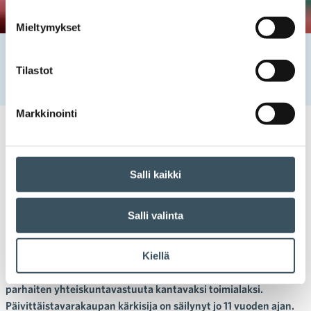
Mieltymykset
Etusivu
Uutishuone
2022
joulukuu
21
Tutkimus: Suomalaiset pitävät päivittäistavarakauppaa
Tilastot
vastuullisimpana toimialana
Markkinointi
21.12.2022 13:46
Uutiset
kauppa
,
päivittäistavarakauppa
,
vastuullisuus
,
yhteiskuntavastuu
Salli kaikki
Tutkimus: Suomalaiset pitävät
päivittäistavarakauppaa
Salli valinta
vastuullisimpana toimialana
Kiellä
Suomalaiset ovat jälleen arvioineet päivittäistavarakaupan
parhaiten yhteiskuntavastuuta kantavaksi toimialaksi.
Päivittäistavarakaupan kärkisija on säilynyt jo 11 vuoden ajan.