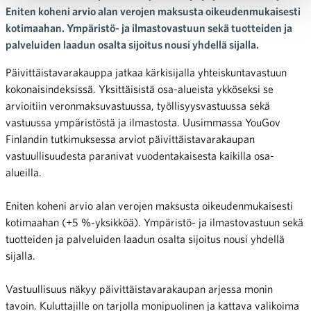
Eniten koheni arvio alan verojen maksusta oikeudenmukaisesti
kotimaahan. Ympäristö- ja ilmastovastuun sekä tuotteiden ja
palveluiden laadun osalta sijoitus nousi yhdellä sijalla.
Päivittäistavarakauppa jatkaa kärkisijalla yhteiskuntavastuun
kokonaisindeksissä. Yksittäisistä osa-alueista ykköseksi se
arvioitiin veronmaksuvastuussa, työllisyysvastuussa sekä
vastuussa ympäristöstä ja ilmastosta. Uusimmassa YouGov
Finlandin tutkimuksessa arviot päivittäistavarakaupan
vastuullisuudesta paranivat vuodentakaisesta kaikilla osa-
alueilla.
Eniten koheni arvio alan verojen maksusta oikeudenmukaisesti
kotimaahan (+5 %-yksikköä). Ympäristö- ja ilmastovastuun sekä
tuotteiden ja palveluiden laadun osalta sijoitus nousi yhdellä
sijalla.
Vastuullisuus näkyy päivittäistavarakaupan arjessa monin
tavoin. Kuluttajille on tarjolla monipuolinen ja kattava valikoima