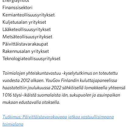
Finanssisektori
Kemianteollisuusyritykset
Kuljetusalan yritykset
Lääketeollisuusyritykset
Metsäteollisuusyritykset
Päivittäistavarakaupat
Rakennusalan yritykset
Teknologiateollisuusyritykset
Toimialojen yhteiskuntavastuu -kyselytutkimus on toteutettu
vuodesta 2012 alkaen. YouGov Finlandin kuluttajapaneelissa
haastateltiin joulukuussa 2022 sähköisellä lomakkeella yhteensä
1 016 täysi-ikäistä suomalaista iän, sukupuolen ja asuinpaikan
mukaan edustavalla otoksella.
Tutkimus: Päivittäistavarakauppa jatkaa vastuullisimpana
toimialana