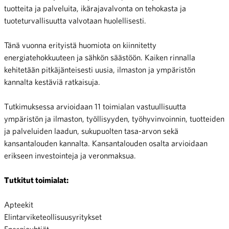
tuotteita ja palveluita, ikärajavalvonta on tehokasta ja
tuoteturvallisuutta valvotaan huolellisesti.
Tänä vuonna erityistä huomiota on kiinnitetty
energiatehokkuuteen ja sähkön säästöön. Kaiken rinnalla
kehitetään pitkäjänteisesti uusia, ilmaston ja ympäristön
kannalta kestäviä ratkaisuja.
Tutkimuksessa arvioidaan 11 toimialan vastuullisuutta
ympäristön ja ilmaston, työllisyyden, työhyvinvoinnin, tuotteiden
ja palveluiden laadun, sukupuolten tasa-arvon sekä
kansantalouden kannalta. Kansantalouden osalta arvioidaan
erikseen investointeja ja veronmaksua.
Tutkitut toimialat:
Apteekit
Elintarviketeollisuusyritykset
Energiayhtiöt