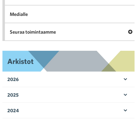
Medialle
Ava
Seuraa toimintaamme
toi
Arkistot
2026
Ava
valik
2025
Ava
valik
2024
Ava
valik
2023
Ava
valik