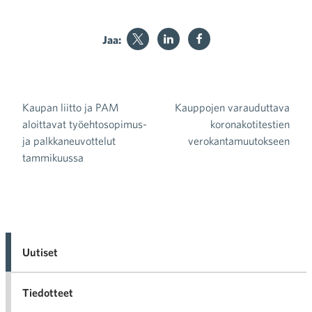
Jaa:
Kaupan liitto ja PAM
Kauppojen varauduttava
Artikkelien selaus
aloittavat työehtosopimus-
koronakotitestien
ja palkkaneuvottelut
verokantamuutokseen
tammikuussa
Uutiset
Tiedotteet