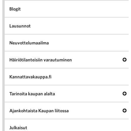
Blogit
Lausunnot
Neuvottelumaailma
Av
Häiriötilanteisiin varautuminen
Häir
va
Kannattavakauppa.fi
A
Tarinoita kaupan alalta
val
Tari
ka
Ava
Ajankohtaista Kaupan liitossa
al
Ajan
K
l
Julkaisut