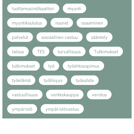
luottamusindikaattori
myynti
myyntikoulutus
nuoret
osaaminen
palvelut
sosiaalinen vastuu
sääntely
talous
TES
turvallisuus
Tutkimukset
tutkimukset
työ
työehtosopimus
työelämä
työllisyys
työsuhde
vastuullisuus
verkkokauppa
verotus
ympäristö
ympäristövastuu