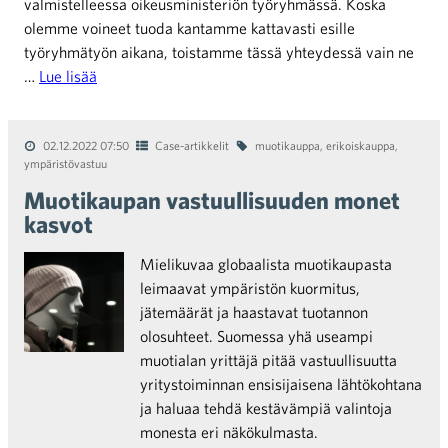
valmistelleessa oikeusministeriön työryhmässä. Koska
olemme voineet tuoda kantamme kattavasti esille
työryhmätyön aikana, toistamme tässä yhteydessä vain ne
…
Lue lisää
02.12.2022 07:50
Case-artikkelit
muotikauppa
,
erikoiskauppa
,
ympäristövastuu
Muotikaupan vastuullisuuden monet
kasvot
Mielikuvaa globaalista muotikaupasta
leimaavat ympäristön kuormitus,
jätemäärät ja haastavat tuotannon
olosuhteet. Suomessa yhä useampi
muotialan yrittäjä pitää vastuullisuutta
yritystoiminnan ensisijaisena lähtökohtana
ja haluaa tehdä kestävämpiä valintoja
monesta eri näkökulmasta.