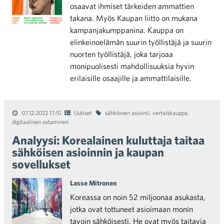
osaavat ihmiset tärkeiden ammattien
takana. Myös Kaupan liitto on mukana
kampanjakumppanina. Kauppa on
elinkeinoelämän suurin työllistäjä ja suurin
nuorten työllistäjä, joka tarjoaa
monipuolisesti mahdollisuuksia hyvin
erilaisille osaajille ja ammattilaisille.
07.12.2022 17:51
Uutiset
sähköinen asiointi
,
vertaiskauppa
,
digitaalinen ostaminen
Analyysi: Korealainen kuluttaja taitaa
sähköisen asioinnin ja kaupan
sovellukset
Lasse Mitronen
Koreassa on noin 52 miljoonaa asukasta,
jotka ovat tottuneet asioimaan monin
tavoin sähköisesti. He ovat myös taitavia