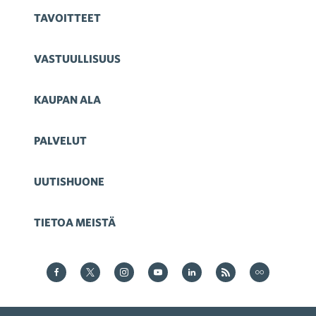
TAVOITTEET
VASTUULLISUUS
KAUPAN ALA
PALVELUT
UUTISHUONE
TIETOA MEISTÄ
Kauppa Facebookissa
Kauppa Twitterissä
Kauppa on Instagram
Kauppa YouTubesssa
Kauppa LinkedInissä
Kauppa on RSS
Kauppa
on Flickr