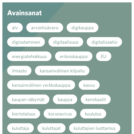
Avainsanat
alv
arvonlisävero
digikauppa
digiostaminen
digitaalisuus
digitalisaatio
energiatehokkuus
erikoiskauppa
EU
ilmasto
kansainvälinen kilpailu
kansainvälinen verkkokauppa
kasvu
kaupan näkymät
kauppa
kemikaalit
kiertotalous
koronavirus
koulutus
kuluttaja
kuluttajat
kuluttajien luottamus