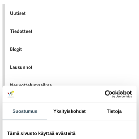
Uutiset
Tiedotteet
Blogit
Lausunnot
Neuvottelumaailma
Av
Häiriötilanteisiin varautuminen
Häir
Suostumus
Yksityiskohdat
Tietoja
va
Kannattavakauppa.fi
Tämä sivusto käyttää evästeitä
A