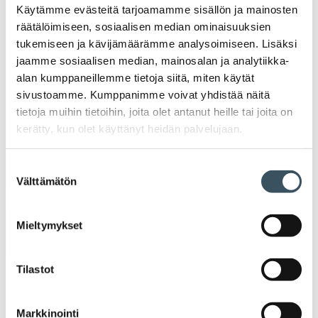
Tarinoita kaupan alalta
Käytämme evästeitä tarjoamamme sisällön ja mainosten
val
Tari
räätälöimiseen, sosiaalisen median ominaisuuksien
ka
Ava
Ajankohtaista Kaupan liitossa
tukemiseen ja kävijämäärämme analysoimiseen. Lisäksi
al
Ajan
jaamme sosiaalisen median, mainosalan ja analytiikka-
K
alan kumppaneillemme tietoja siitä, miten käytät
l
Julkaisut
sivustoamme. Kumppanimme voivat yhdistää näitä
tietoja muihin tietoihin, joita olet antanut heille tai joita on
Medialle
kerätty, kun olet käyttänyt heidän palvelujaan.
Ava
Seuraa toimintaamme
Suostumuksen
Välttämätön
valinta
toi
Mieltymykset
Arkistot
Tilastot
2026
Ava
valik
2025
Markkinointi