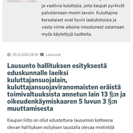
ja vaativia kuluttajia, joita kaupat pyrkivät
palvelemaan monin tavoin. Kuluttajina
korealaiset ovat hyvin laatutietoisia ja
vasta viime aikoina innostuneet ostamaan
myös käytettyjä tuotteita.
05.12.2022 08:18
Lausunnot
Lausunto hallituksen esityksestä
eduskunnalle laeiksi
kuluttajansuojalain,
kuluttajansuojaviranomaisten eräistä
toimivaltuuksista annetun lain 13 §:n ja
oikeudenkäymiskaaren 5 luvun 3 §:n
muuttamisesta
Kaupan liitto on ollut edustettuna lausunnon kohteena
olevan hallituksen esityksen taustalla olevaa mietintöä