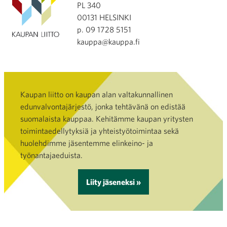
PL 340
00131 HELSINKI
p. 09 1728 5151
kauppa@kauppa.fi
Kaupan liitto on kaupan alan valtakunnallinen
edunvalvontajärjestö, jonka tehtävänä on edistää
suomalaista kauppaa. Kehitämme kaupan yritysten
toimintaedellytyksiä ja yhteistyötoimintaa sekä
huolehdimme jäsentemme elinkeino- ja
työnantajaeduista.
Liity jäseneksi »