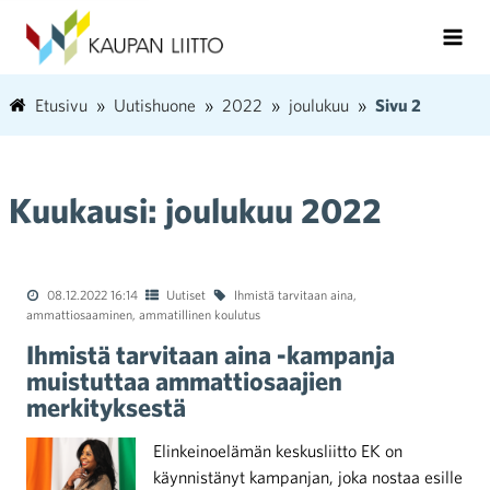
Etusivu
Uutishuone
2022
joulukuu
Sivu 2
Kuukausi:
joulukuu 2022
08.12.2022 16:14
Uutiset
Ihmistä tarvitaan aina
,
ammattiosaaminen
,
ammatillinen koulutus
Ihmistä tarvitaan aina -kampanja
muistuttaa ammattiosaajien
merkityksestä
Elinkeinoelämän keskusliitto EK on
käynnistänyt kampanjan, joka nostaa esille