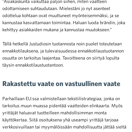
”Asiakaskunta vaikuttaa paljon siihen, miten vaatteen
odottamiseen suhtaudutaan. Mielestäni jo nyt asenteet
odottelua kohtaan ovat muuttuneet myönteisemmäksi, ja se
kannustaa kasvattamaan toimintaa. Haluan luoda brändin, joka
kehittyy asiakkaiden mukana ja kannustaa muutokseen.”
Tällä hetkellä Justudiosin tuotannosta noin puolet toteutetaan
ennakkotilauksena, ja tulevaisuudessa ennakkotilaustuotannon
osuutta on tarkoitus laajentaa. Tavoitteena on siirtyä lopulta
täysin ennakkotilaustuotantoon.
Rakastettu vaate on vastuullinen vaate
Parhaillaan EU:ssa valmistellaan tekstiilistrategiaa, jonka on
tarkoitus muun muassa pidentää vaatteiden elinkaarta. Myös
yrittäjät haluavat tuotteilleen mahdollisimman monta
käyttökertaa. Siitä osoituksena yhä useampi yrittäjä tarjoaa
verkkosivuillaan tai myymälöissään mahdollisuutta jättää sieltä