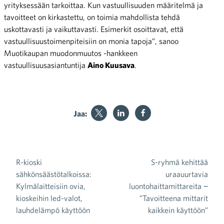
yrityksessään tarkoittaa. Kun vastuullisuuden määritelmä ja
tavoitteet on kirkastettu, on toimia mahdollista tehdä
uskottavasti ja vaikuttavasti. Esimerkit osoittavat, että
vastuullisuustoimenpiteisiin on monia tapoja”, sanoo
Muotikaupan muodonmuutos -hankkeen
vastuullisuusasiantuntija
Aino Kuusava
.
Jaa:
R-kioski
S-ryhmä kehittää
Artikkelien selaus
sähkönsäästötalkoissa:
uraauurtavia
Kylmälaitteisiin ovia,
luontohaittamittareita −
kioskeihin led-valot,
”Tavoitteena mittarit
lauhdelämpö käyttöön
kaikkein käyttöön”