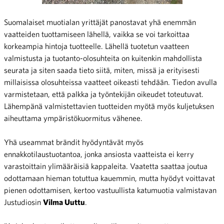
Suomalaiset muotialan yrittäjät panostavat yhä enemmän
vaatteiden tuottamiseen lähellä, vaikka se voi tarkoittaa
korkeampia hintoja tuotteelle. Lähellä tuotetun vaatteen
valmistusta ja tuotanto-olosuhteita on kuitenkin mahdollista
seurata ja siten saada tieto siitä, miten, missä ja erityisesti
millaisissa olosuhteissa vaatteet oikeasti tehdään. Tiedon avulla
varmistetaan, että palkka ja työntekijän oikeudet toteutuvat.
Lähempänä valmistettavien tuotteiden myötä myös kuljetuksen
aiheuttama ympäristökuormitus vähenee.
Yhä useammat brändit hyödyntävät myös
ennakkotilaustuotantoa, jonka ansiosta vaatteista ei kerry
varastoittain ylimääräisiä kappaleita. Vaatetta saattaa joutua
odottamaan hieman totuttua kauemmin, mutta hyödyt voittavat
pienen odottamisen, kertoo vastuullista katumuotia valmistavan
Justudiosin
Vilma Uuttu
.