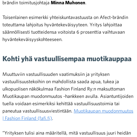
brändin toimitusjohtaja
Minna Muhonen
.
Toisenlainen esimerkki yhteiskuntavastuusta on Afect-brändin
toteuttama lahjoitus hyväntekeväisyyteen. Yritys lahjoittaa
säännöllisesti tuotteidensa voitoista 6 prosenttia vaihtuvaan
hyväntekeväisyyskohteeseen.
Kohti yhä vastuullisempaa muotikauppaa
Muuttuviin vastuullisuuden vaatimuksiin ja yrityksen
vastuullisuustekoihin on mahdollista saada apua, tukea ja
ulkopuolisen näkökulmaa Fashion Finland Ry:n maksuttoman
Muotikaupan muodonmuutos -hankkeen avulla. Asiantuntijoiden
tuella voidaan esimerkiksi kehittää vastuullisuustoimia tai
paneutua vastuullisuusviestintään.
Muotikaupan muodonmuutos
| Fashion Finland (fafi.fi)
.
”Yrityksen tulisi aina määritellä, mitä vastuullisuus juuri heidän