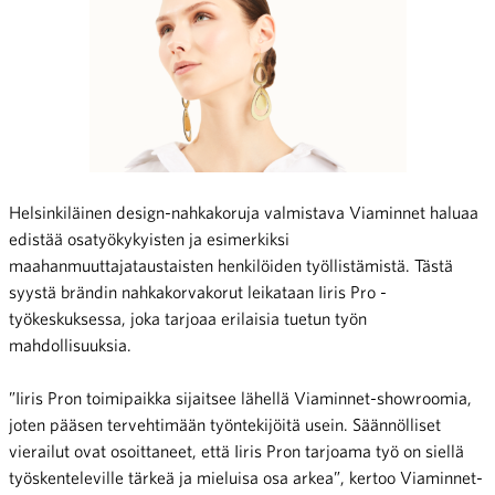
Helsinkiläinen design-nahkakoruja valmistava Viaminnet haluaa
edistää osatyökykyisten ja esimerkiksi
maahanmuuttajataustaisten henkilöiden työllistämistä. Tästä
syystä brändin nahkakorvakorut leikataan Iiris Pro -
työkeskuksessa, joka tarjoaa erilaisia tuetun työn
mahdollisuuksia.
”Iiris Pron toimipaikka sijaitsee lähellä Viaminnet-showroomia,
joten pääsen tervehtimään työntekijöitä usein. Säännölliset
vierailut ovat osoittaneet, että Iiris Pron tarjoama työ on siellä
työskenteleville tärkeä ja mieluisa osa arkea”, kertoo Viaminnet-