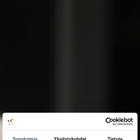
Suostumus
Yksityiskohdat
Tietoja