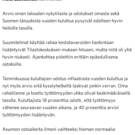
Arvio oman talouden nykytilasta ja odotukset omasta sekä
Suomen taloudesta vuoden kuluttua pysyivät edelleen hyvin
heikolla tasolla.
Suunnitelmat käyttää rahaa kestotavaroiden hankintaan
lisääntyivät Tilastokeskuksen mukaan hitusen, mutta niitä oli yhä
hyvin niukasti. Ajankohtaa pidettiin erittäin epäedullisena
ostoksille.
Tammikuussa kuluttajien odotus inflaatiosta vuoden kuluttua ja
nyt myös arvio siitä kyselyhetkellä laskivat jonkin verran. Oma
rahatilanne ja koettu työttömyyden uhka olivat keskimääräisellä
tasolla. Kuluttajista 18 prosenttia odotti, että työttömyys
vähenee seuraavan vuoden aikana, ja 40 prosenttia arvioi
työttömyyden lisääntyvän.
Asunnon ostoaikeita ilmeni vaihteeksi hieman normaalia