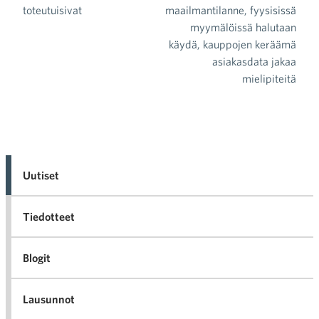
toteutuisivat
maailmantilanne, fyysisissä
myymälöissä halutaan
käydä, kauppojen keräämä
asiakasdata jakaa
mielipiteitä
Uutiset
Tiedotteet
Blogit
Lausunnot