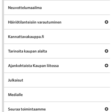
Neuvottelumaailma
Av
Häiriötilanteisiin varautuminen
Häir
va
Kannattavakauppa.fi
A
Tarinoita kaupan alalta
val
Tari
ka
Ava
Ajankohtaista Kaupan liitossa
al
Ajan
K
l
Julkaisut
Medialle
Ava
Seuraa toimintaamme