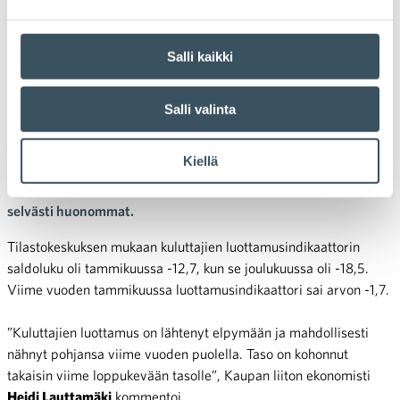
luottamusindikaattori
Kuluttajien luottamus kipusi
Salli kaikki
hieman tammikuussa
Salli valinta
Kuluttajien luottamus nousi, mutta oli edelleen heikkoa
tammikuussa 2023, kertoo Tilastokeskus. Suomalaisten
Kiellä
näkemykset taloudesta paranivat tammikuussa joulukuuhun
verrattuna – vuodentakaisiin nähden näkymät olivat edelleen
selvästi huonommat.
Tilastokeskuksen mukaan kuluttajien luottamusindikaattorin
saldoluku oli tammikuussa -12,7, kun se joulukuussa oli -18,5.
Viime vuoden tammikuussa luottamusindikaattori sai arvon -1,7.
”Kuluttajien luottamus on lähtenyt elpymään ja mahdollisesti
nähnyt pohjansa viime vuoden puolella. Taso on kohonnut
takaisin viime loppukevään tasolle”, Kaupan liiton ekonomisti
Heidi Lauttamäki
kommentoi.