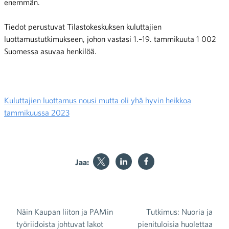
enemmän.
Tiedot perustuvat Tilastokeskuksen kuluttajien
luottamustutkimukseen, johon vastasi 1.–19. tammikuuta 1 002
Suomessa asuvaa henkilöä.
Kuluttajien luottamus nousi mutta oli yhä hyvin heikkoa
tammikuussa 2023
Jaa:
Näin Kaupan liiton ja PAMin
Tutkimus: Nuoria ja
Artikkelien selaus
työriidoista johtuvat lakot
pienituloisia huolettaa