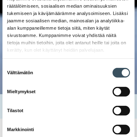
räätälöimiseen, sosiaalisen median ominaisuuksien
tukemiseen ja kävijämäärämme analysoimiseen. Lisäksi
jaamme sosiaalisen median, mainosalan ja analytiikka-
alan kumppaneillemme tietoja siitä, miten käytät
sivustoamme. Kumppanimme voivat yhdistää näitä
tietoja muihin tietoihin, joita olet antanut heille tai joita on
kerätty, kun olet käyttänyt heidän palvelujaan.
Suostumuksen
Välttämätön
valinta
Mieltymykset
Etusivu
Uutishuone
2023
tammikuu
31
Kuluttajien luottamus kipusi hieman tammikuussa
Tilastot
Markkinointi
31.01.2023 13:40
Uutiset
kuluttajat
,
kuluttajien luottamus
,