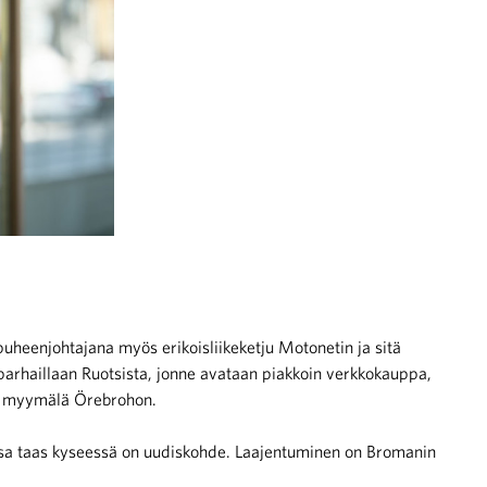
puheenjohtajana myös erikoisliikeketju Motonetin ja sitä
arhaillaan Ruotsista, jonne avataan piakkoin verkkokauppa,
en myymälä Örebrohon.
ossa taas kyseessä on uudiskohde. Laajentuminen on Bromanin