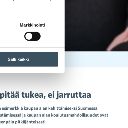
Markkinointi
Salli kaikki
itää tukea, ei jarruttaa
ta esimerkkiä kaupan alan kehittämiseksi Suomessa.
istämisessä ja kaupan alan koulutusmahdollisuudet ovat
enpäin pitkäjänteisesti.