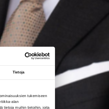
Tietoja
 ominaisuuksien tukemiseen
tiikka-alan
ietoja muihin tietoihin, joita