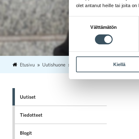
olet antanut heille tai joita o
Suostumuksen
Välttämätön
valinta
Kiellä
Etusivu
Uutishuone
2023
huhtikuu
19
Harr
Uutiset
Tiedotteet
Blogit