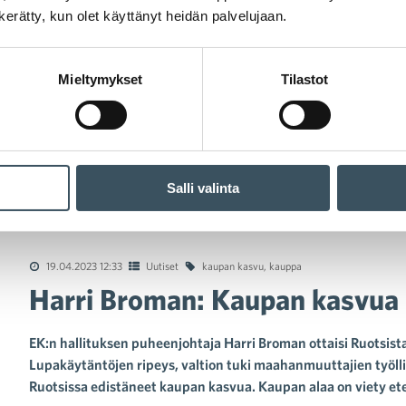
n kerätty, kun olet käyttänyt heidän palvelujaan.
Mieltymykset
Tilastot
Salli valinta
i Broman: Kaupan kasvua pitää tukea, ei jarruttaa
19.04.2023 12:33
Uutiset
kaupan kasvu
,
kauppa
Harri Broman: Kaupan kasvua p
EK:n hallituksen puheenjohtaja Harri Broman ottaisi Ruotsis
Lupakäytäntöjen ripeys, valtion tuki maahanmuuttajien työll
Ruotsissa edistäneet kaupan kasvua. Kaupan alaa on viety ete