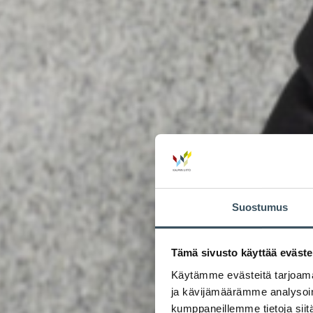
Suostumus
Tämä sivusto käyttää eväste
Käytämme evästeitä tarjoama
ja kävijämäärämme analysoim
kumppaneillemme tietoja siitä