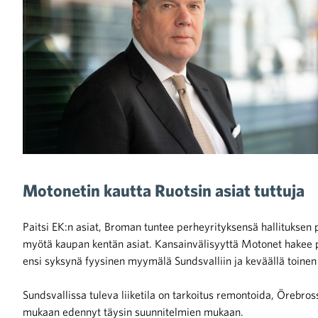
raa toimintaamme
Motonetin kautta Ruotsin asiat tuttuja
Paitsi EK:n asiat, Broman tuntee perheyrityksensä hallituksen 
myötä kaupan kentän asiat. Kansainvälisyyttä Motonet hakee p
ensi syksynä fyysinen myymälä Sundsvalliin ja keväällä toin
Sundsvallissa tuleva liiketila on tarkoitus remontoida, Örebr
mukaan edennyt täysin suunnitelmien mukaan.