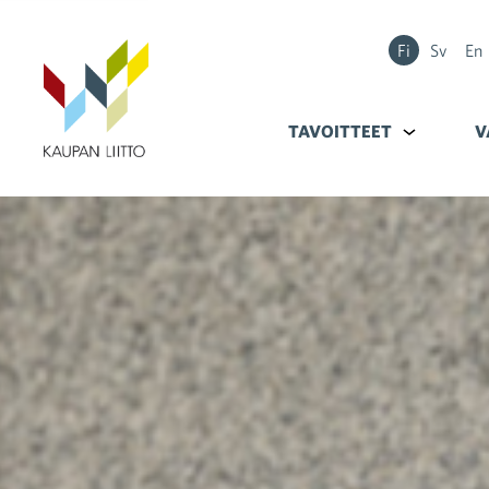
Fi
Sv
En
TAVOITTEET
Alavalikko k
V