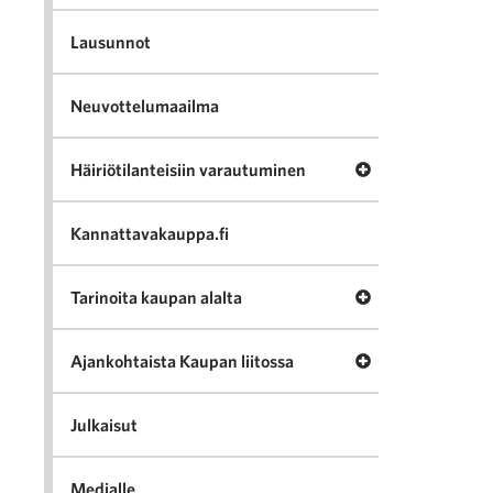
Lausunnot
Neuvottelumaailma
Avaa valikko Häir
Häiriötilanteisiin varautuminen
Kannattavakauppa.fi
Avaa valikko Tari
Tarinoita kaupan alalta
Avaa valikko Ajan
Ajankohtaista Kaupan liitossa
Julkaisut
Medialle