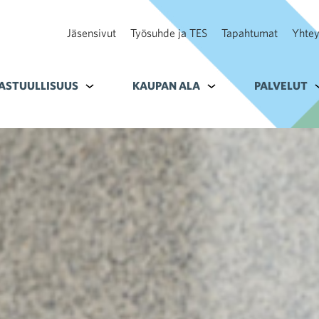
Jäsensivut
Työsuhde ja TES
Tapahtumat
Yhtey
ohteelle Tavoitteet
ASTUULLISUUS
Alavalikko kohteelle Vastuullisuus
KAUPAN ALA
Alavalikko kohteelle K
PALVELUT
A