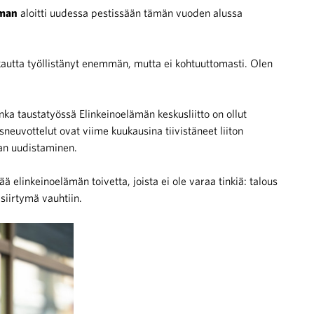
oman
aloitti uudessa pestissään tämän vuoden alussa
kautta työllistänyt enemmän, mutta ei kohtuuttomasti. Olen
nka taustatyössä Elinkeinoelämän keskusliitto on ollut
sneuvottelut ovat viime kuukausina tiivistäneet liiton
ian uudistaminen.
 elinkeinoelämän toivetta, joista ei ole varaa tinkiä: talous
siirtymä vauhtiin.