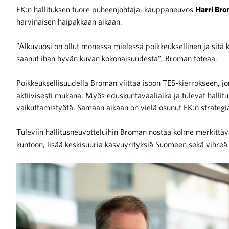
EK:n hallituksen tuore puheenjohtaja, kauppaneuvos
Harri Br
harvinaisen haipakkaan aikaan.
”Alkuvuosi on ollut monessa mielessä poikkeuksellinen ja sitä 
saanut ihan hyvän kuvan kokonaisuudesta”, Broman toteaa.
iötilanteisiin varautuminen
Poikkeuksellisuudella Broman viittaa isoon TES-kierrokseen, jo
aktiivisesti mukana. Myös eduskuntavaaliaika ja tulevat hallitu
vaikuttamistyötä. Samaan aikaan on vielä osunut EK:n strateg
Tuleviin hallitusneuvotteluihin Broman nostaa kolme merkittävää
noita kaupan alalta
kuntoon, lisää keskisuuria kasvuyrityksiä Suomeen sekä vihreä 
kohtaista Kaupan liitossa