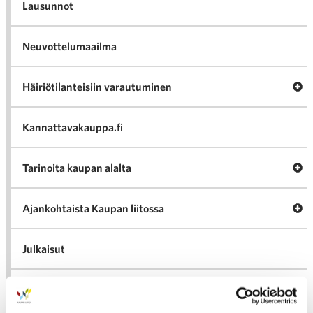
Lausunnot
Neuvottelumaailma
Av
Häiriötilanteisiin varautuminen
Häir
va
Kannattavakauppa.fi
A
Tarinoita kaupan alalta
val
Tari
ka
Ava
Ajankohtaista Kaupan liitossa
al
Ajan
K
l
Julkaisut
Medialle