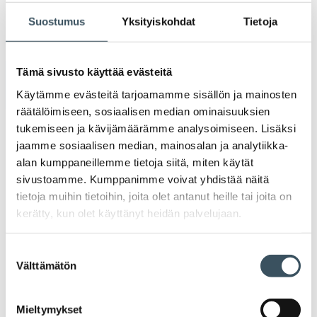
Ava
Seuraa toimintaamme
Suostumus
Yksityiskohdat
Tietoja
toi
Tämä sivusto käyttää evästeitä
Arkistot
Käytämme evästeitä tarjoamamme sisällön ja mainosten
räätälöimiseen, sosiaalisen median ominaisuuksien
2026
tukemiseen ja kävijämäärämme analysoimiseen. Lisäksi
Ava
jaamme sosiaalisen median, mainosalan ja analytiikka-
valik
alan kumppaneillemme tietoja siitä, miten käytät
2025
Ava
sivustoamme. Kumppanimme voivat yhdistää näitä
valik
tietoja muihin tietoihin, joita olet antanut heille tai joita on
2024
Ava
kerätty, kun olet käyttänyt heidän palvelujaan.
valik
2023
Ava
Suostumuksen
valik
Välttämätön
valinta
2022
Ava
valik
2021
Mieltymykset