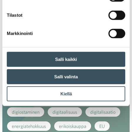
Ava
valik
2020
Tilastot
Ava
valik
2019
Ava
Markkinointi
valik
2018
Ava
valik
2017
Salli kaikki
Ava
valik
Salli valinta
Avainsanat
Kiellä
alv
arvonlisävero
digikauppa
digiostaminen
digitaalisuus
digitalisaatio
energiatehokkuus
erikoiskauppa
EU