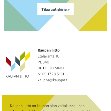
Tilaa uutiskirje »
Kaupan liitto
Eteläranta 10
PL 340
00131 HELSINKI
p. 09 1728 5151
kauppa@kauppa.fi
Kaupan liitto on kaupan alan valtakunnallinen