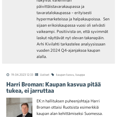
näkyivät vähemmän
päivittäistavarakaupassa ja
tavaratalokaupassa – erityisesti
hypermarketeissa ja halpakaupoissa. Sen
sijaan erikoiskaupassa vuosi oli selvästi
vaikeampi. Positiivista on, että syvimmät
laskut näyttävät nyt olevan takanapäin.
Arhi Kivilahti tarkastelee analyysissaan
vuoden 2024 Q4-ajanjaksoa kaupan
alalla.
19.04.2023 12:33
Uutiset
kaupan kasvu
,
kauppa
Harri Broman: Kaupan kasvua pitää
tukea, ei jarruttaa
EK:n hallituksen puheenjohtaja Harri
Broman ottaisi Ruotsista esimerkkiä
kaupan alan kehittämiseksi Suomessa.