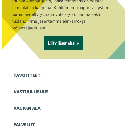
edunvalvontajärjestö, jonka tehtävänä on edistää
suomalaista kauppaa. Kehitämme kaupan yritysten
toimintaedellytyksiä ja yhteistyötoimintaa sekä
huolehdimme jäsentemme elinkeino- ja
työnantajaeduista.
Liity jäseneksi »
TAVOITTEET
VASTUULLISUUS
KAUPAN ALA
PALVELUT