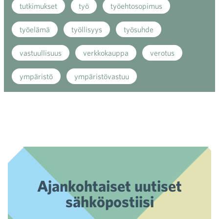
tutkimukset
työ
työehtosopimus
työelämä
työllisyys
työsuhde
vastuullisuus
verkkokauppa
verotus
ympäristö
ympäristövastuu
Ajankohtaiset uutiset
sähköpostiisi