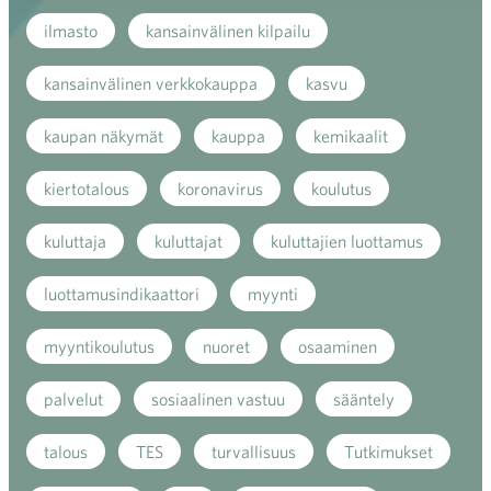
ilmasto
kansainvälinen kilpailu
kansainvälinen verkkokauppa
kasvu
kaupan näkymät
kauppa
kemikaalit
kiertotalous
koronavirus
koulutus
kuluttaja
kuluttajat
kuluttajien luottamus
luottamusindikaattori
myynti
myyntikoulutus
nuoret
osaaminen
palvelut
sosiaalinen vastuu
sääntely
talous
TES
turvallisuus
Tutkimukset