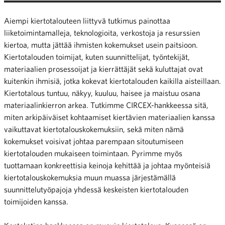
Aiempi kiertotalouteen liittyvä tutkimus painottaa
liiketoimintamalleja, teknologioita, verkostoja ja resurssien
kiertoa, mutta jättää ihmisten kokemukset usein paitsioon.
Kiertotalouden toimijat, kuten suunnittelijat, työntekijät,
materiaalien prosessoijat ja kierrättäjät sekä kuluttajat ovat
kuitenkin ihmisiä, jotka kokevat kiertotalouden kaikilla aisteillaan.
Kiertotalous tuntuu, näkyy, kuuluu, haisee ja maistuu osana
materiaalinkierron arkea. Tutkimme CIRCEX-hankkeessa sitä,
miten arkipäiväiset kohtaamiset kiertävien materiaalien kanssa
vaikuttavat kiertotalouskokemuksiin, sekä miten nämä
kokemukset voisivat johtaa parempaan sitoutumiseen
kiertotalouden mukaiseen toimintaan. Pyrimme myös
tuottamaan konkreettisia keinoja kehittää ja johtaa myönteisiä
kiertotalouskokemuksia muun muassa järjestämällä
suunnittelutyöpajoja yhdessä keskeisten kiertotalouden
toimijoiden kanssa.