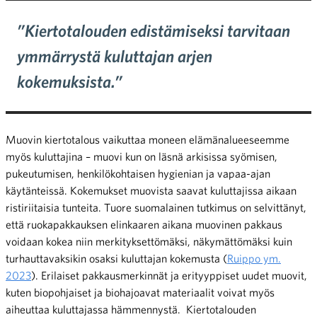
”Kiertotalouden edistämiseksi tarvitaan
ymmärrystä kuluttajan arjen
kokemuksista.”
Muovin kiertotalous vaikuttaa moneen elämänalueeseemme
myös kuluttajina – muovi kun on läsnä arkisissa syömisen,
pukeutumisen, henkilökohtaisen hygienian ja vapaa-ajan
käytänteissä. Kokemukset muovista saavat kuluttajissa aikaan
ristiriitaisia tunteita. Tuore suomalainen tutkimus on selvittänyt,
että ruokapakkauksen elinkaaren aikana muovinen pakkaus
voidaan kokea niin merkityksettömäksi, näkymättömäksi kuin
turhauttavaksikin osaksi kuluttajan kokemusta (
Ruippo ym.
2023
). Erilaiset pakkausmerkinnät ja erityyppiset uudet muovit,
kuten biopohjaiset ja biohajoavat materiaalit voivat myös
aiheuttaa kuluttajassa hämmennystä. Kiertotalouden