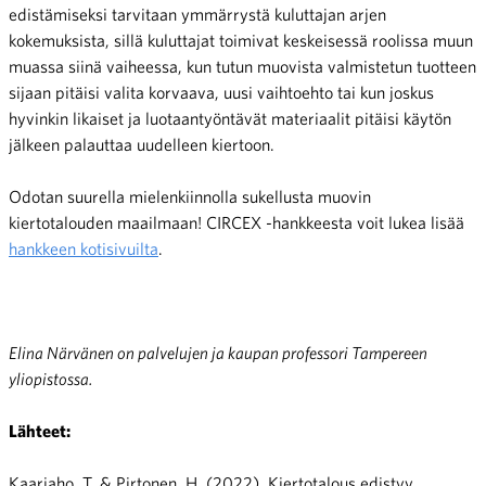
edistämiseksi tarvitaan ymmärrystä kuluttajan arjen
kokemuksista, sillä kuluttajat toimivat keskeisessä roolissa muun
muassa siinä vaiheessa, kun tutun muovista valmistetun tuotteen
sijaan pitäisi valita korvaava, uusi vaihtoehto tai kun joskus
hyvinkin likaiset ja luotaantyöntävät materiaalit pitäisi käytön
jälkeen palauttaa uudelleen kiertoon.
Odotan suurella mielenkiinnolla sukellusta muovin
kiertotalouden maailmaan! CIRCEX -hankkeesta voit lukea lisää
hankkeen kotisivuilta
.
Elina Närvänen on palvelujen ja kaupan professori Tampereen
yliopistossa.
Lähteet:
Kaariaho, T. & Pirtonen, H. (2022). Kiertotalous edistyy