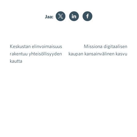
Jaa:
Keskustan elinvoimaisuus
Missiona digitaalisen
Artikkelien selaus
rakentuu yhteisöllisyyden
kaupan kansainvälinen kasvu
kautta
Uutiset
Tiedotteet