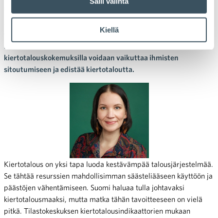
Salli valinta
Elina Närvänen
Suomi pyrkii johtavaksi kiertotalouden edelläkävijäksi. Muutos
Kiellä
tuotannon ja kulutuksen tavoissa ei kuitenkaan tapahdu, jos
ihmiset eivät sitoudu siihen. Onnistuneilla
kiertotalouskokemuksilla voidaan vaikuttaa ihmisten
sitoutumiseen ja edistää kiertotaloutta.
Kiertotalous on yksi tapa luoda kestävämpää talousjärjestelmää.
Se tähtää resurssien mahdollisimman säästeliääseen käyttöön ja
päästöjen vähentämiseen. Suomi haluaa tulla johtavaksi
kiertotalousmaaksi, mutta matka tähän tavoitteeseen on vielä
pitkä. Tilastokeskuksen kiertotalousindikaattorien mukaan