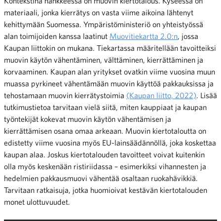
Kontekstina hankkeessa on muovin kiertotalous. Kyseessä on
materiaali, jonka kierrätys on vasta viime aikoina lähtenyt
kehittymään Suomessa. Ympäristöministeriö on yhteistyössä
alan toimijoiden kanssa laatinut
Muovitiekartta 2.0:n
, jossa
Kaupan liittokin on mukana. Tiekartassa määritellään tavoitteiksi
muovin käytön vähentäminen, välttäminen, kierrättäminen ja
korvaaminen. Kaupan alan yritykset ovatkin viime vuosina muun
muassa pyrkineet vähentämään muovin käyttöä pakkauksissa ja
tehostamaan muovin kierrätystoimia
(Kaupan liitto, 2022)
. Lisää
tutkimustietoa tarvitaan vielä siitä, miten kauppiaat ja kaupan
työntekijät kokevat muovin käytön vähentämisen ja
kierrättämisen osana omaa arkeaan. Muovin kiertotaloutta on
edistetty viime vuosina myös EU-lainsäädännöllä, joka koskettaa
kaupan alaa. Joskus kiertotalouden tavoitteet voivat kuitenkin
olla myös keskenään ristiriidassa – esimerkiksi vihannesten ja
hedelmien pakkausmuovi vähentää osaltaan ruokahävikkiä.
Tarvitaan ratkaisuja, jotka huomioivat kestävän kiertotalouden
monet ulottuvuudet.