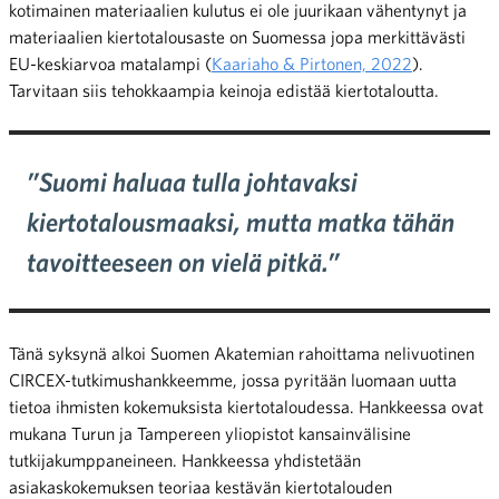
kotimainen materiaalien kulutus ei ole juurikaan vähentynyt ja
materiaalien kiertotalousaste on Suomessa jopa merkittävästi
EU-keskiarvoa matalampi (
Kaariaho & Pirtonen, 2022
).
Tarvitaan siis tehokkaampia keinoja edistää kiertotaloutta.
”Suomi haluaa tulla johtavaksi
kiertotalousmaaksi, mutta matka tähän
tavoitteeseen on vielä pitkä.”
Tänä syksynä alkoi Suomen Akatemian rahoittama nelivuotinen
CIRCEX-tutkimushankkeemme, jossa pyritään luomaan uutta
tietoa ihmisten kokemuksista kiertotaloudessa. Hankkeessa ovat
mukana Turun ja Tampereen yliopistot kansainvälisine
tutkijakumppaneineen. Hankkeessa yhdistetään
asiakaskokemuksen teoriaa kestävän kiertotalouden