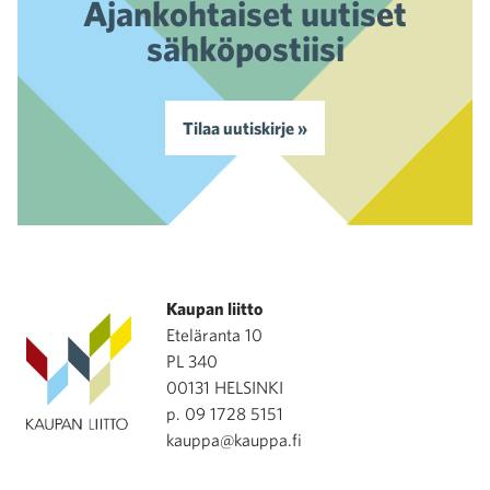
Ajankohtaiset uutiset
sähköpostiisi
Tilaa uutiskirje »
Kaupan liitto
Eteläranta 10
PL 340
00131 HELSINKI
p. 09 1728 5151
kauppa@kauppa.fi