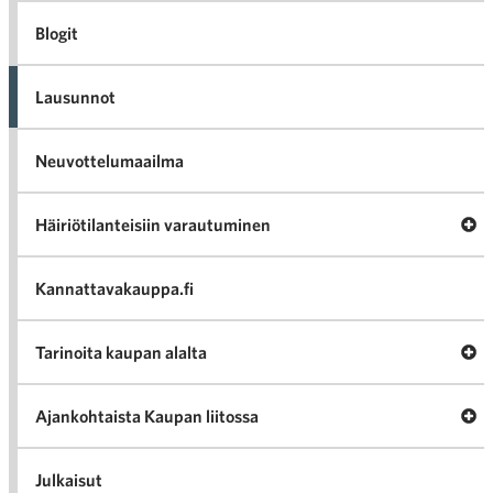
Blogit
Lausunnot
Neuvottelumaailma
Av
Häiriötilanteisiin varautuminen
Häir
va
Kannattavakauppa.fi
A
Tarinoita kaupan alalta
val
Tari
ka
Ava
Ajankohtaista Kaupan liitossa
al
Ajan
K
l
Julkaisut