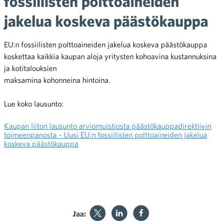
fossiilisten polttoaineiden
jakelua koskeva päästökauppa
EU:n fossiilisten polttoaineiden jakelua koskeva päästökauppa
koskettaa kaikkia kaupan aloja yritysten kohoavina kustannuksina
ja kotitalouksien
maksamina kohonneina hintoina.
Lue koko lausunto:
Kaupan liiton lausunto arviomuistiosta päästökauppadirektiivin
toimeenpanosta - Uusi EU:n fossiilisten polttoaineiden jakelua
koskeva päästökauppa
Jaa: