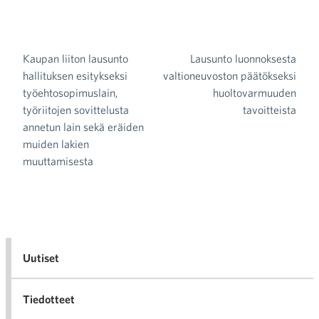
Kaupan liiton lausunto
Lausunto luonnoksesta
Artikkelien selaus
hallituksen esitykseksi
valtioneuvoston päätökseksi
työehtosopimuslain,
huoltovarmuuden
työriitojen sovittelusta
tavoitteista
annetun lain sekä eräiden
muiden lakien
muuttamisesta
Uutiset
Tiedotteet