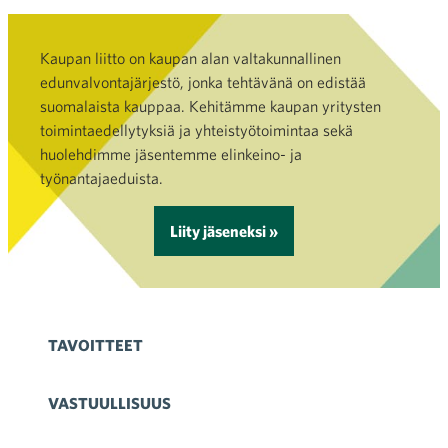
Kaupan liitto on kaupan alan valtakunnallinen
edunvalvontajärjestö, jonka tehtävänä on edistää
suomalaista kauppaa. Kehitämme kaupan yritysten
toimintaedellytyksiä ja yhteistyötoimintaa sekä
huolehdimme jäsentemme elinkeino- ja
työnantajaeduista.
Liity jäseneksi »
TAVOITTEET
VASTUULLISUUS