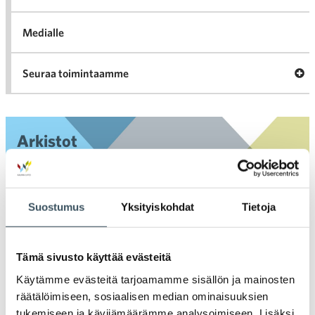
Medialle
Ava
Seuraa toimintaamme
toi
Arkistot
2026
Ava
Suostumus
Yksityiskohdat
Tietoja
valik
2025
Ava
valik
2024
Tämä sivusto käyttää evästeitä
Ava
valik
Käytämme evästeitä tarjoamamme sisällön ja mainosten
2023
räätälöimiseen, sosiaalisen median ominaisuuksien
Ava
tukemiseen ja kävijämäärämme analysoimiseen. Lisäksi
valik