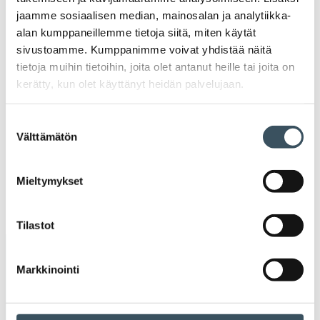
2022
jaamme sosiaalisen median, mainosalan ja analytiikka-
Ava
alan kumppaneillemme tietoja siitä, miten käytät
valik
2021
sivustoamme. Kumppanimme voivat yhdistää näitä
Ava
tietoja muihin tietoihin, joita olet antanut heille tai joita on
valik
2020
kerätty, kun olet käyttänyt heidän palvelujaan.
Ava
valik
2019
Suostumuksen
Ava
Välttämätön
valinta
valik
2018
Ava
Mieltymykset
valik
2017
Ava
valik
Tilastot
Avainsanat
Markkinointi
alv
arvonlisävero
digikauppa