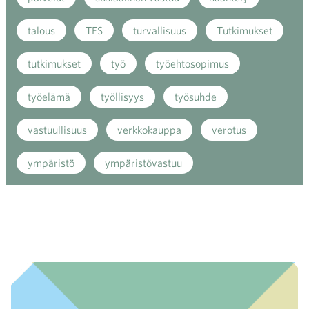
talous
TES
turvallisuus
Tutkimukset
tutkimukset
työ
työehtosopimus
työelämä
työllisyys
työsuhde
vastuullisuus
verkkokauppa
verotus
ympäristö
ympäristövastuu