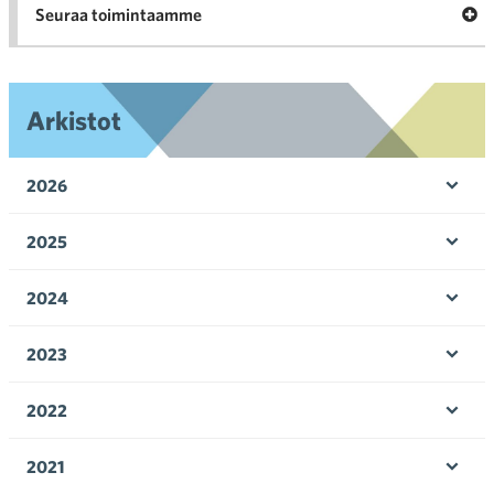
Ava
Seuraa toimintaamme
toi
Arkistot
2026
Ava
valik
2025
Ava
valik
2024
Ava
valik
2023
Ava
valik
2022
Ava
valik
2021
Ava