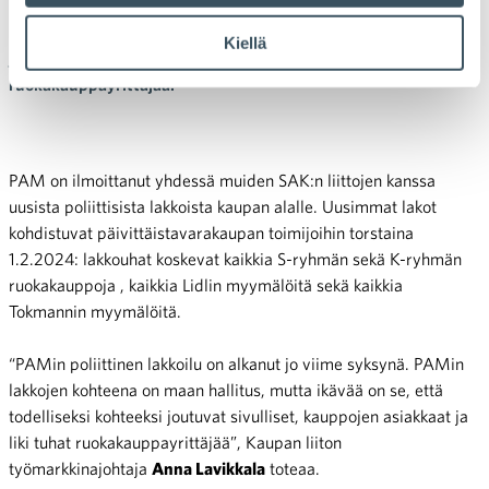
PAMin ilmoittamia lakkoja kaupan alalle. Vaikka PAMin
lakkojen kohteena on maan hallitus, todelliseksi kohteeksi
Kiellä
joutuvat sivulliset, kauppojen asiakkaat ja liki tuhat
ruokakauppayrittäjää.
PAM on ilmoittanut yhdessä muiden SAK:n liittojen kanssa
uusista poliittisista lakkoista kaupan alalle. Uusimmat lakot
kohdistuvat päivittäistavarakaupan toimijoihin torstaina
1.2.2024: lakkouhat koskevat kaikkia S-ryhmän
sekä K-ryhmän
ruokakauppoja , kaikkia Lidlin myymälöitä sekä kaikkia
Tokmannin myymälöitä.
“PAMin poliittinen lakkoilu on alkanut jo viime syksynä. PAMin
lakkojen kohteena on maan hallitus, mutta ikävää on se, että
todelliseksi kohteeksi joutuvat sivulliset, kauppojen asiakkaat ja
liki tuhat ruokakauppayrittäjää”, Kaupan liiton
työmarkkinajohtaja
Anna Lavikkala
toteaa.