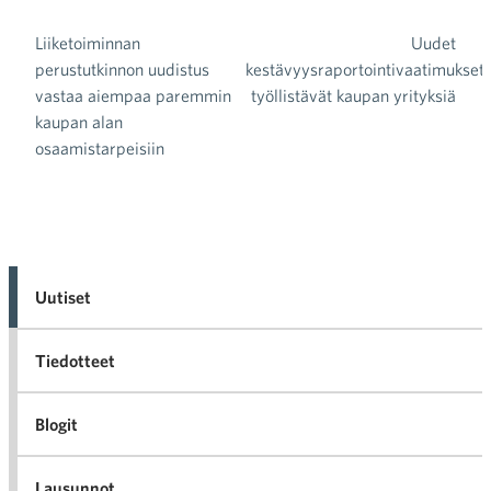
Liiketoiminnan
Uudet
Artikkelien selaus
perustutkinnon uudistus
kestävyysraportointivaatimukset
vastaa aiempaa paremmin
työllistävät kaupan yrityksiä
kaupan alan
osaamistarpeisiin
Uutiset
Tiedotteet
Blogit
Lausunnot