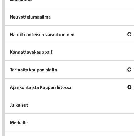
Neuvottelumaailma
Av
Häiriötilanteisiin varautuminen
Häir
va
Kannattavakauppa.fi
A
Tarinoita kaupan alalta
val
Tari
ka
Ava
Ajankohtaista Kaupan liitossa
al
Ajan
K
l
Julkaisut
Medialle