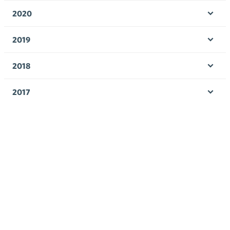
valik
2020
Ava
valik
2019
Ava
valik
2018
Ava
valik
2017
Ava
valik
Avainsanat
alv
arvonlisävero
digikauppa
digiostaminen
digitaalisuus
digitalisaatio
energiatehokkuus
erikoiskauppa
EU