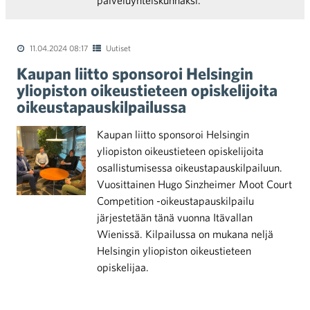
palveluyhteiskunnaksi.
11.04.2024 08:17
Uutiset
Kaupan liitto sponsoroi Helsingin
yliopiston oikeustieteen opiskelijoita
oikeustapauskilpailussa
Kaupan liitto sponsoroi Helsingin
yliopiston oikeustieteen opiskelijoita
osallistumisessa oikeustapauskilpailuun.
Vuosittainen Hugo Sinzheimer Moot Court
Competition -oikeustapauskilpailu
järjestetään tänä vuonna Itävallan
Wienissä. Kilpailussa on mukana neljä
Helsingin yliopiston oikeustieteen
opiskelijaa.