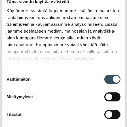
Ava
Tämä sivusto käyttää evästeitä
valik
Käytämme evästeitä tarjoamamme sisällön ja mainosten
2025
Ava
räätälöimiseen, sosiaalisen median ominaisuuksien
valik
tukemiseen ja kävijämäärämme analysoimiseen. Lisäksi
2024
Ava
jaamme sosiaalisen median, mainosalan ja analytiikka-
valik
alan kumppaneillemme tietoja siitä, miten käytät
2023
sivustoamme. Kumppanimme voivat yhdistää näitä
Ava
valik
tietoja muihin tietoihin, joita olet antanut heille tai joita on
2022
kerätty, kun olet käyttänyt heidän palvelujaan.
Ava
valik
2021
Suostumuksen
Ava
valik
Välttämätön
valinta
2020
Ava
valik
Mieltymykset
2019
Ava
valik
2018
Tilastot
Ava
valik
2017