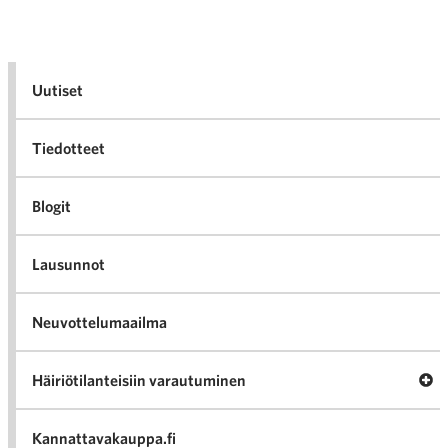
Uutiset
Tiedotteet
Blogit
Lausunnot
Neuvottelumaailma
Av
Häiriötilanteisiin varautuminen
Häir
va
Kannattavakauppa.fi