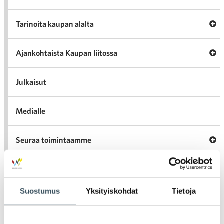
A
Tarinoita kaupan alalta
val
Tari
ka
Ava
Ajankohtaista Kaupan liitossa
al
Ajan
K
l
Julkaisut
Medialle
Ava
Seuraa toimintaamme
toi
Arkistot
Suostumus
Yksityiskohdat
Tietoja
2026