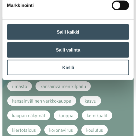
Ava
Markkinointi
valik
Avainsanat
Salli kaikki
alv
arvonlisävero
digikauppa
Salli valinta
digiostaminen
digitaalisuus
digitalisaatio
Kiellä
energiatehokkuus
erikoiskauppa
EU
ilmasto
kansainvälinen kilpailu
kansainvälinen verkkokauppa
kasvu
kaupan näkymät
kauppa
kemikaalit
kiertotalous
koronavirus
koulutus