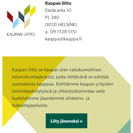
Kaupan liitto
Eteläranta 10
PL 340
00131 HELSINKI
p. 09 1728 5151
kauppa@kauppa.fi
Kaupan liitto on kaupan alan valtakunnallinen
edunvalvontajärjestö, jonka tehtävänä on edistää
suomalaista kauppaa. Kehitämme kaupan yritysten
toimintaedellytyksiä ja yhteistyötoimintaa sekä
huolehdimme jäsentemme elinkeino- ja
työnantajaeduista.
Liity jäseneksi »