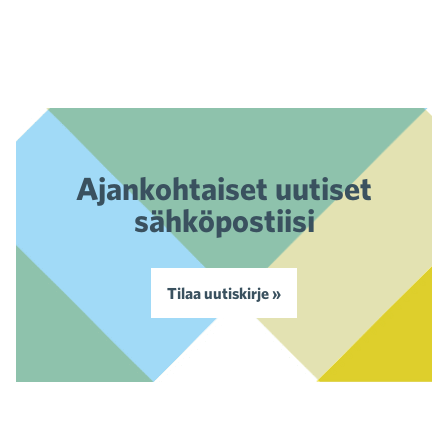
Ajankohtaiset uutiset
sähköpostiisi
Tilaa uutiskirje »