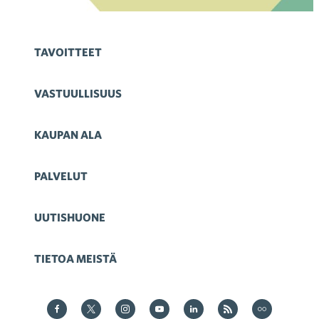
TAVOITTEET
VASTUULLISUUS
KAUPAN ALA
PALVELUT
UUTISHUONE
TIETOA MEISTÄ
Kauppa Facebookissa
Kauppa Twitterissä
Kauppa on Instagram
Kauppa YouTubesssa
Kauppa LinkedInissä
Kauppa on RSS
Kauppa
on Flickr