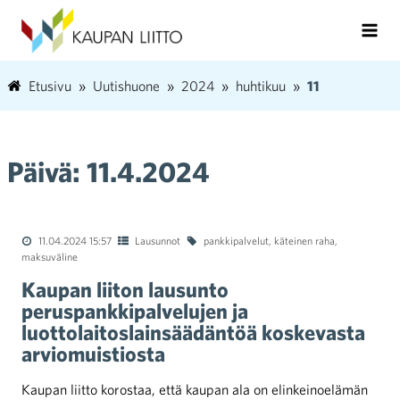
Etusivu
Uutishuone
2024
huhtikuu
11
Päivä:
11.4.2024
11.04.2024 15:57
Lausunnot
pankkipalvelut
,
käteinen raha
,
maksuväline
Kaupan liiton lausunto
peruspankkipalvelujen ja
luottolaitoslainsäädäntöä koskevasta
arviomuistiosta
Kaupan liitto korostaa, että kaupan ala on elinkeinoelämän