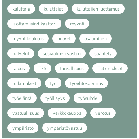
kuluttaja
kuluttajat
kuluttajien luottamus
luottamusindikaattori
myynti
myyntikoulutus
nuoret
osaaminen
palvelut
sosiaalinen vastuu
sääntely
talous
TES
turvallisuus
Tutkimukset
tutkimukset
työ
työehtosopimus
työelämä
työllisyys
työsuhde
vastuullisuus
verkkokauppa
verotus
ympäristö
ympäristövastuu