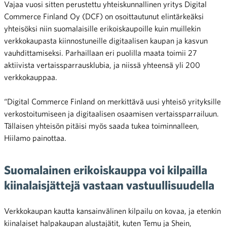
Vajaa vuosi sitten perustettu yhteiskunnallinen yritys Digital
Commerce Finland Oy (DCF) on osoittautunut elintärkeäksi
yhteisöksi niin suomalaisille erikoiskaupoille kuin muillekin
verkkokaupasta kiinnostuneille digitaalisen kaupan ja kasvun
vauhdittamiseksi. Parhaillaan eri puolilla maata toimii 27
aktiivista vertaissparrausklubia, ja niissä yhteensä yli 200
verkkokauppaa.
“Digital Commerce Finland on merkittävä uusi yhteisö yrityksille
verkostoitumiseen ja digitaalisen osaamisen vertaissparrailuun.
Tällaisen yhteisön pitäisi myös saada tukea toiminnalleen,
Hiilamo painottaa.
Suomalainen erikoiskauppa voi kilpailla
kiinalaisjättejä vastaan vastuullisuudella
Verkkokaupan kautta kansainvälinen kilpailu on kovaa, ja etenkin
kiinalaiset halpakaupan alustajätit, kuten Temu ja Shein,