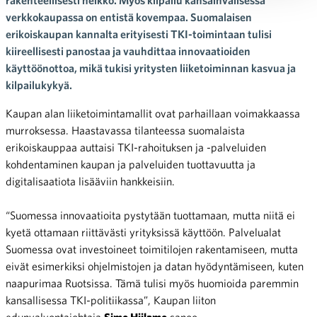
verkkokaupassa on entistä kovempaa. Suomalaisen
erikoiskaupan kannalta erityisesti TKI-toimintaan tulisi
kiireellisesti panostaa ja vauhdittaa innovaatioiden
käyttöönottoa, mikä tukisi yritysten liiketoiminnan kasvua ja
kilpailukykyä.
Kaupan alan liiketoimintamallit ovat parhaillaan voimakkaassa
murroksessa. Haastavassa tilanteessa suomalaista
erikoiskauppaa auttaisi TKI-rahoituksen ja -palveluiden
kohdentaminen kaupan ja palveluiden tuottavuutta ja
digitalisaatiota lisääviin hankkeisiin.
“Suomessa innovaatioita pystytään tuottamaan, mutta niitä ei
kyetä ottamaan riittävästi yrityksissä käyttöön. Palvelualat
Suomessa ovat investoineet toimitilojen rakentamiseen, mutta
eivät esimerkiksi ohjelmistojen ja datan hyödyntämiseen, kuten
naapurimaa Ruotsissa. Tämä tulisi myös huomioida paremmin
kansallisessa TKI-politiikassa”, Kaupan liiton
edunvalvontajohtaja
Simo Hiilamo
sanoo.