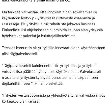
On tärkeää varmistaa, että innovaatioiden soveltamiseksi
käytäntöön löytyy pk-yrityksissä riittävästä osaamista ja
resursseja. Pk-yrityksille tukirahoitusta jakavan Business
Finlandin tulisi ohjelmissaan huomioida kaupan alan yrityksiä
hyödyttävät palvelut ja kuluttajaliiketoiminta.
Tehokas kannustin pk-yrityksille innovaatioiden käyttöönottoon
olisi digipalveluseteli.
“Digipalveluseteli kohdennettaisiin yrityksille, ja yritykset
voisivat itse päättää hyödylliset käyttökohteet. Palveluseteli
madaltaisi yritysten kynnystä panostaa heille tarpeelliseen
digikehittämiseen”, Hiilamo selvittää.
Yritysten vertaisoppimista ja yhteistyötä tulisi vahvistaa myös
korkeakoulujen kanssa.