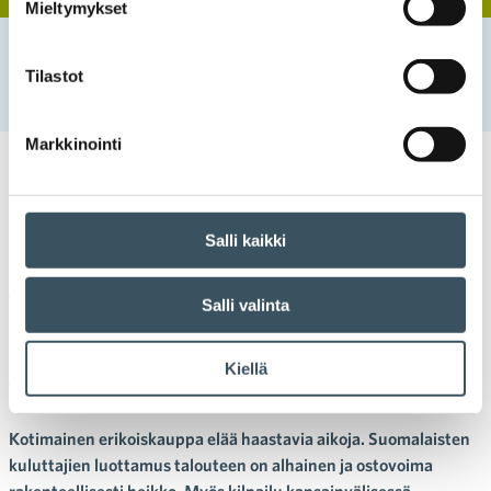
Mieltymykset
Etusivu
Uutishuone
2024
kesäkuu
7
Haastavassa suhdanteessa toimiva kotimainen
Tilastot
erikoiskauppa etsii kasvua ja tehokkuutta digitalisaatiosta
Markkinointi
07.06.2024 09:00
Tiedotteet
erikoiskauppa
,
innovaatiot
,
innovaatiotoiminta
,
tutkimus- ja kehittämistoiminta
Salli kaikki
Haastavassa suhdanteessa
toimiva kotimainen
Salli valinta
erikoiskauppa etsii kasvua ja
Kiellä
tehokkuutta digitalisaatiosta
Kotimainen erikoiskauppa elää haastavia aikoja. Suomalaisten
kuluttajien luottamus talouteen on alhainen ja ostovoima
rakenteellisesti heikko. Myös kilpailu kansainvälisessä