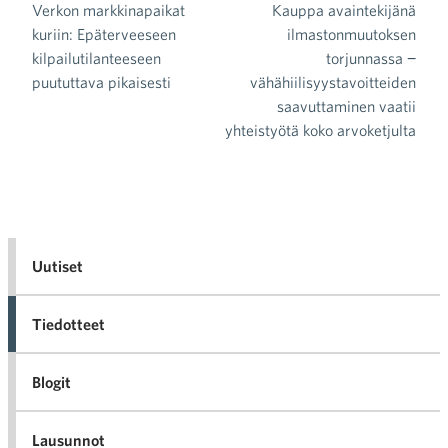
Verkon markkinapaikat
Kauppa avaintekijänä
Artikkelien selaus
kuriin: Epäterveeseen
ilmastonmuutoksen
kilpailutilanteeseen
torjunnassa −
puututtava pikaisesti
vähähiilisyystavoitteiden
saavuttaminen vaatii
yhteistyötä koko arvoketjulta
Uutiset
Tiedotteet
Blogit
Lausunnot