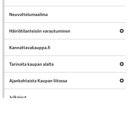
Neuvottelumaailma
Av
Häiriötilanteisiin varautuminen
Häir
va
Kannattavakauppa.fi
A
Tarinoita kaupan alalta
val
Tari
ka
Ava
Ajankohtaista Kaupan liitossa
al
Ajan
K
l
Julkaisut
Medialle