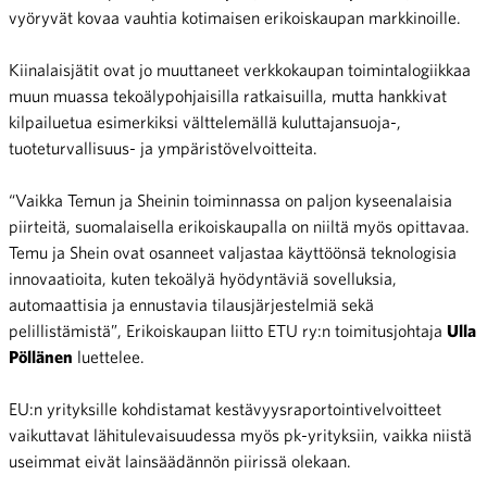
vyöryvät kovaa vauhtia kotimaisen erikoiskaupan markkinoille.
Kiinalaisjätit ovat jo muuttaneet verkkokaupan toimintalogiikkaa
muun muassa tekoälypohjaisilla ratkaisuilla, mutta hankkivat
kilpailuetua esimerkiksi välttelemällä kuluttajansuoja-,
tuoteturvallisuus- ja ympäristövelvoitteita.
“Vaikka Temun ja Sheinin toiminnassa on paljon kyseenalaisia
piirteitä, suomalaisella erikoiskaupalla on niiltä myös opittavaa.
Temu ja Shein ovat osanneet valjastaa käyttöönsä teknologisia
innovaatioita, kuten tekoälyä hyödyntäviä sovelluksia,
automaattisia ja ennustavia tilausjärjestelmiä sekä
pelillistämistä”, Erikoiskaupan liitto ETU ry:n toimitusjohtaja
Ulla
Pöllänen
luettelee.
EU:n yrityksille kohdistamat kestävyysraportointivelvoitteet
vaikuttavat lähitulevaisuudessa myös pk-yrityksiin, vaikka niistä
useimmat eivät lainsäädännön piirissä olekaan.