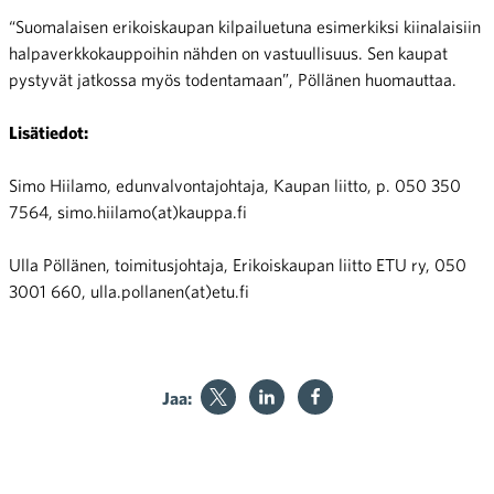
“Suomalaisen erikoiskaupan kilpailuetuna esimerkiksi kiinalaisiin
halpaverkkokauppoihin nähden on vastuullisuus. Sen kaupat
pystyvät jatkossa myös todentamaan”, Pöllänen huomauttaa.
Lisätiedot:
Simo Hiilamo, edunvalvontajohtaja, Kaupan liitto, p. 050 350
7564, simo.hiilamo(at)kauppa.fi
Ulla Pöllänen, toimitusjohtaja, Erikoiskaupan liitto ETU ry, 050
3001 660, ulla.pollanen(at)etu.fi
Jaa: