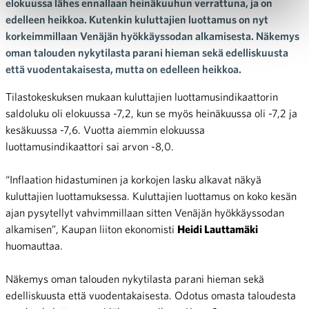
elokuussa lähes ennallaan heinäkuuhun verrattuna, ja on
edelleen heikkoa. Kutenkin kuluttajien luottamus on nyt
korkeimmillaan Venäjän hyökkäyssodan alkamisesta. Näkemys
oman talouden nykytilasta parani hieman sekä edelliskuusta
että vuodentakaisesta, mutta on edelleen heikkoa.
Tilastokeskuksen mukaan kuluttajien luottamusindikaattorin
saldoluku oli elokuussa -7,2, kun se myös heinäkuussa oli -7,2 ja
kesäkuussa -7,6. Vuotta aiemmin elokuussa
luottamusindikaattori sai arvon -8,0.
“Inflaation hidastuminen ja korkojen lasku alkavat näkyä
kuluttajien luottamuksessa. Kuluttajien luottamus on koko kesän
ajan pysytellyt vahvimmillaan sitten Venäjän hyökkäyssodan
alkamisen”, Kaupan liiton ekonomisti
Heidi Lauttamäki
huomauttaa.
Näkemys oman talouden nykytilasta parani hieman sekä
edelliskuusta että vuodentakaisesta. Odotus omasta taloudesta