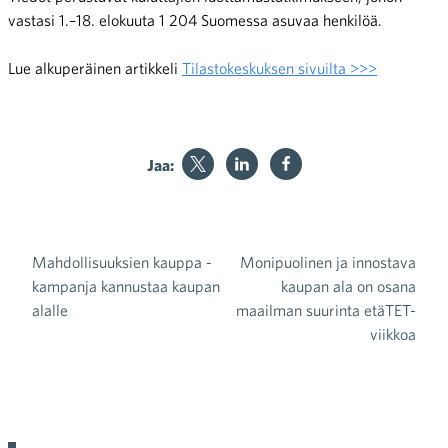
vastasi 1.–18. elokuuta 1 204 Suomessa asuvaa henkilöä.
Lue alkuperäinen artikkeli
Tilastokeskuksen sivuilta >>>
Jaa:
Mahdollisuuksien kauppa -
Monipuolinen ja innostava
Artikkelien selaus
kampanja kannustaa kaupan
kaupan ala on osana
alalle
maailman suurinta etäTET-
viikkoa