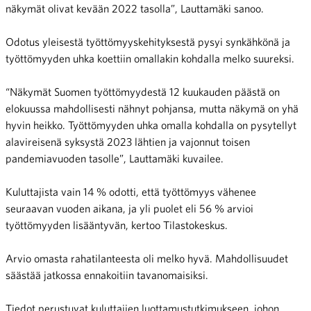
näkymät olivat kevään 2022 tasolla”, Lauttamäki sanoo.
Odotus yleisestä työttömyyskehityksestä pysyi synkähkönä ja
työttömyyden uhka koettiin omallakin kohdalla melko suureksi.
“Näkymät Suomen työttömyydestä 12 kuukauden päästä on
elokuussa mahdollisesti nähnyt pohjansa, mutta näkymä on yhä
hyvin heikko. Työttömyyden uhka omalla kohdalla on pysytellyt
alavireisenä syksystä 2023 lähtien ja vajonnut toisen
pandemiavuoden tasolle”, Lauttamäki kuvailee.
Kuluttajista vain 14 % odotti, että työttömyys vähenee
seuraavan vuoden aikana, ja yli puolet eli 56 % arvioi
työttömyyden lisääntyvän, kertoo Tilastokeskus.
Arvio omasta rahatilanteesta oli melko hyvä. Mahdollisuudet
säästää jatkossa ennakoitiin tavanomaisiksi.
Tiedot perustuvat kuluttajien luottamustutkimukseen, johon