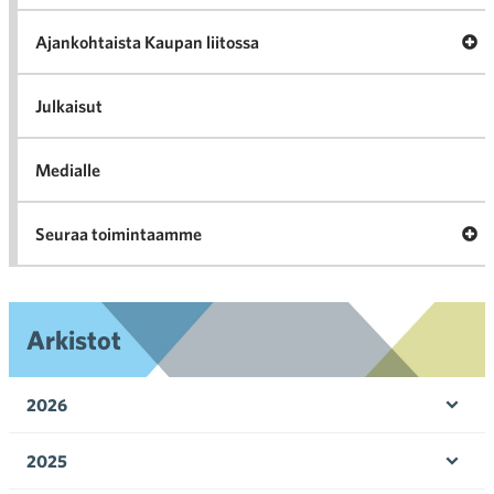
Tari
ka
Ava
Ajankohtaista Kaupan liitossa
al
Ajan
K
l
Julkaisut
Medialle
Ava
Seuraa toimintaamme
toi
Arkistot
2026
Ava
valik
2025
Ava