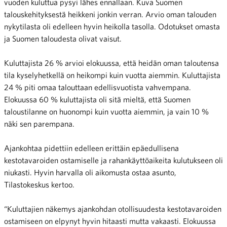
vuoden kuluttua pysyi lähes ennallaan. Kuva Suomen
talouskehityksestä heikkeni jonkin verran. Arvio oman talouden
nykytilasta oli edelleen hyvin heikolla tasolla. Odotukset omasta
ja Suomen taloudesta olivat vaisut.
Kuluttajista 26 % arvioi elokuussa, että heidän oman taloutensa
tila kyselyhetkellä on heikompi kuin vuotta aiemmin. Kuluttajista
24 % piti omaa talouttaan edellisvuotista vahvempana.
Elokuussa 60 % kuluttajista oli sitä mieltä, että Suomen
taloustilanne on huonompi kuin vuotta aiemmin, ja vain 10 %
näki sen parempana.
Ajankohtaa pidettiin edelleen erittäin epäedullisena
kestotavaroiden ostamiselle ja rahankäyttöaikeita kulutukseen oli
niukasti. Hyvin harvalla oli aikomusta ostaa asunto,
Tilastokeskus kertoo.
“Kuluttajien näkemys ajankohdan otollisuudesta kestotavaroiden
ostamiseen on elpynyt hyvin hitaasti mutta vakaasti. Elokuussa