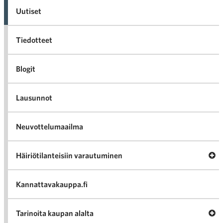
Uutiset
Tiedotteet
Blogit
Lausunnot
Neuvottelumaailma
Av
Häiriötilanteisiin varautuminen
Häir
va
Kannattavakauppa.fi
A
Tarinoita kaupan alalta
val