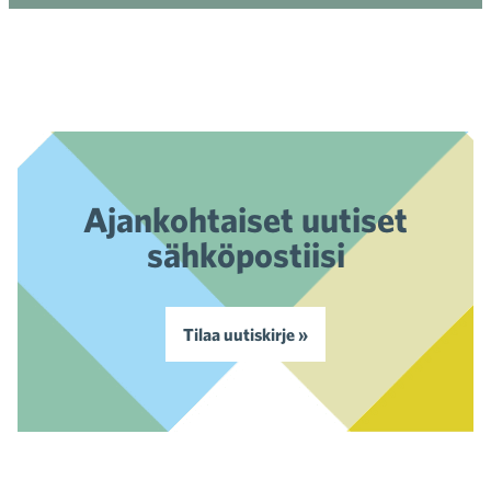
Ajankohtaiset uutiset
sähköpostiisi
Tilaa uutiskirje »