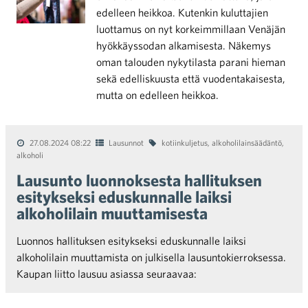
edelleen heikkoa. Kutenkin kuluttajien
luottamus on nyt korkeimmillaan Venäjän
hyökkäyssodan alkamisesta. Näkemys
oman talouden nykytilasta parani hieman
sekä edelliskuusta että vuodentakaisesta,
mutta on edelleen heikkoa.
27.08.2024 08:22
Lausunnot
kotiinkuljetus
,
alkoholilainsäädäntö
,
alkoholi
Lausunto luonnoksesta hallituksen
esitykseksi eduskunnalle laiksi
alkoholilain muuttamisesta
Luonnos hallituksen esitykseksi eduskunnalle laiksi
alkoholilain muuttamista on julkisella lausuntokierroksessa.
Kaupan liitto lausuu asiassa seuraavaa: