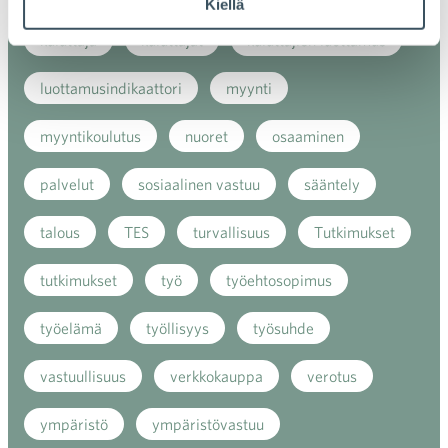
Kiellä
kuluttaja
kuluttajat
kuluttajien luottamus
luottamusindikaattori
myynti
myyntikoulutus
nuoret
osaaminen
palvelut
sosiaalinen vastuu
sääntely
talous
TES
turvallisuus
Tutkimukset
tutkimukset
työ
työehtosopimus
työelämä
työllisyys
työsuhde
vastuullisuus
verkkokauppa
verotus
ympäristö
ympäristövastuu