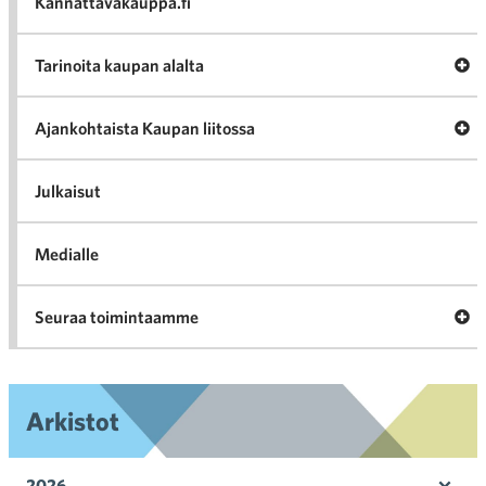
Kannattavakauppa.fi
A
Tarinoita kaupan alalta
val
Tari
ka
Ava
Ajankohtaista Kaupan liitossa
al
Ajan
K
l
Julkaisut
Medialle
Ava
Seuraa toimintaamme
toi
Arkistot
2026