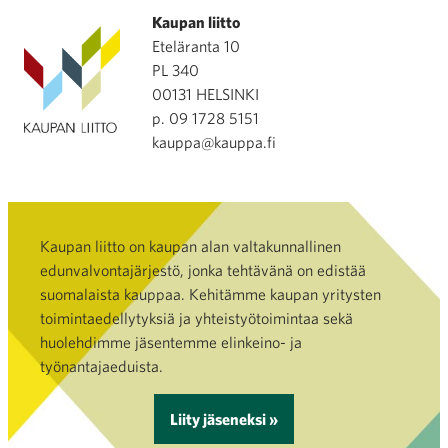
Kaupan liitto
Eteläranta 10
PL 340
00131 HELSINKI
p. 09 1728 5151
kauppa@kauppa.fi
Kaupan liitto on kaupan alan valtakunnallinen
edunvalvontajärjestö, jonka tehtävänä on edistää
suomalaista kauppaa. Kehitämme kaupan yritysten
toimintaedellytyksiä ja yhteistyötoimintaa sekä
huolehdimme jäsentemme elinkeino- ja
työnantajaeduista.
Liity jäseneksi »