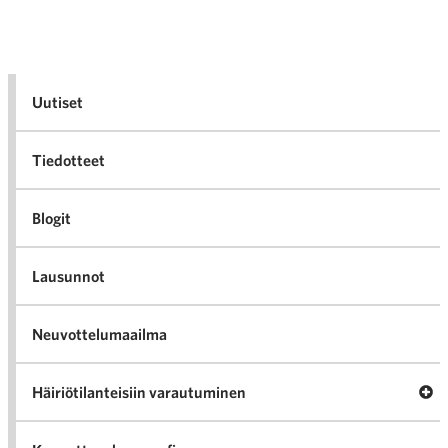
Uutiset
Tiedotteet
Blogit
Lausunnot
Neuvottelumaailma
Av
Häiriötilanteisiin varautuminen
Häir
va