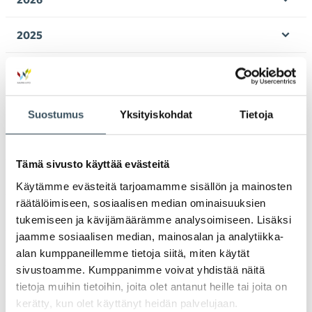
Ava
valik
2025
Ava
valik
2024
Ava
valik
2023
Suostumus
Yksityiskohdat
Tietoja
Ava
valik
2022
Ava
Tämä sivusto käyttää evästeitä
valik
2021
Käytämme evästeitä tarjoamamme sisällön ja mainosten
Ava
valik
räätälöimiseen, sosiaalisen median ominaisuuksien
2020
tukemiseen ja kävijämäärämme analysoimiseen. Lisäksi
Ava
jaamme sosiaalisen median, mainosalan ja analytiikka-
valik
2019
alan kumppaneillemme tietoja siitä, miten käytät
Ava
sivustoamme. Kumppanimme voivat yhdistää näitä
valik
2018
tietoja muihin tietoihin, joita olet antanut heille tai joita on
Ava
kerätty, kun olet käyttänyt heidän palvelujaan.
valik