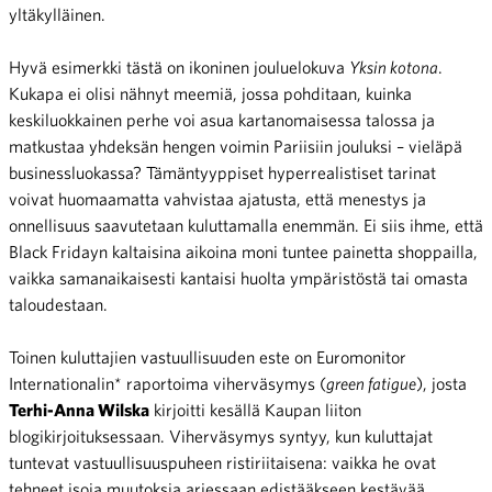
yltäkylläinen.
Hyvä esimerkki tästä on ikoninen jouluelokuva
Yksin kotona
.
Kukapa ei olisi nähnyt meemiä, jossa pohditaan, kuinka
keskiluokkainen perhe voi asua kartanomaisessa talossa ja
matkustaa yhdeksän hengen voimin Pariisiin jouluksi – vieläpä
businessluokassa? Tämäntyyppiset hyperrealistiset tarinat
voivat huomaamatta vahvistaa ajatusta, että menestys ja
onnellisuus saavutetaan kuluttamalla enemmän. Ei siis ihme, että
Black Fridayn kaltaisina aikoina moni tuntee painetta shoppailla,
vaikka samanaikaisesti kantaisi huolta ympäristöstä tai omasta
taloudestaan.
Toinen kuluttajien vastuullisuuden este on Euromonitor
Internationalin* raportoima viherväsymys (
green fatigue
), josta
Terhi-Anna Wilska
kirjoitti kesällä Kaupan liiton
blogikirjoituksessaan. Viherväsymys syntyy, kun kuluttajat
tuntevat vastuullisuuspuheen ristiriitaisena: vaikka he ovat
tehneet isoja muutoksia arjessaan edistääkseen kestävää