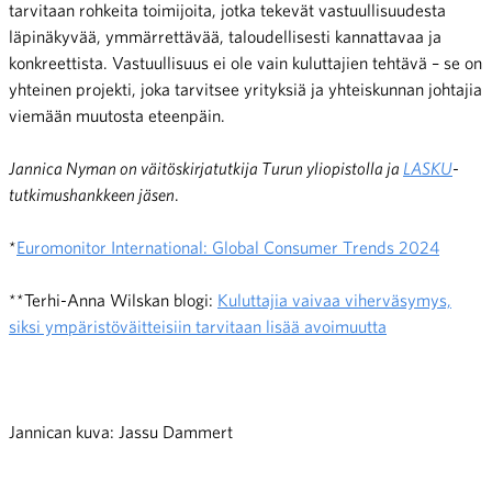
tarvitaan rohkeita toimijoita, jotka tekevät vastuullisuudesta
läpinäkyvää, ymmärrettävää, taloudellisesti kannattavaa ja
konkreettista. Vastuullisuus ei ole vain kuluttajien tehtävä – se on
yhteinen projekti, joka tarvitsee yrityksiä ja yhteiskunnan johtajia
viemään muutosta eteenpäin.
Jannica Nyman on v
äitöskirjatutkija Turun yliopistolla ja
LASKU
-
tutkimushankkeen jäsen
.
*
Euromonitor International: Global Consumer Trends 2024
**Terhi-Anna Wilskan blogi:
Kuluttajia vaivaa viherväsymys,
siksi ympäristöväitteisiin tarvitaan lisää avoimuutta
Jannican kuva: Jassu Dammert