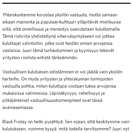
Yhteiskuntamme korostaa yksilön vastuuta, mutta samaan
aikaan mainonta ja populaarikulttuuri ylläpitävät mielikuvaa
siitä, että onnellisuus ja menestys saavutetaan kuluttamalla.
Tämä ristiriita yhdistettynä viherväsymykseen voi johtaa
kuluttajat valintoihin, jotka ovat heidän omien arvojensa
vastaisia. Juuri tämä turhautuminen ja kyynisyys tekevät
yritysten roolista entistä tärkeämmän.
Vastuullisen kulutuksen edistäminen ei voi jäädä vain yksilön
harteille. On myös yritysten ja yhteiskunnan toimijoiden
vastuulla pohtia, miten kuluttajia voidaan tukea arvojensa
mukaisissa valinnoissa. Läpinäkyvyys, rehellisyys ja
pitkäjänteiset vastuullisuustoimenpiteet ovat tässä
avainasemassa.
Black Friday on hetki pysähtyä.
Sen sijaan, että keskitymme vain
kulutukseen, voimme kysyä: mitä todella tarvitsemme? Juuri nyt