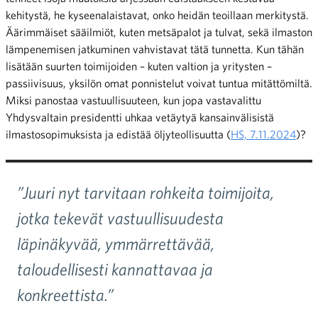
kehitystä, he kyseenalaistavat, onko heidän teoillaan merkitystä.
Äärimmäiset sääilmiöt, kuten metsäpalot ja tulvat, sekä ilmaston
lämpenemisen jatkuminen vahvistavat tätä tunnetta. Kun tähän
lisätään suurten toimijoiden – kuten valtion ja yritysten –
passiivisuus, yksilön omat ponnistelut voivat tuntua mitättömiltä.
Miksi panostaa vastuullisuuteen, kun jopa vastavalittu
Yhdysvaltain presidentti uhkaa vetäytyä kansainvälisistä
ilmastosopimuksista ja edistää öljyteollisuutta (
HS, 7.11.2024
)?
”Juuri nyt tarvitaan rohkeita toimijoita,
jotka tekevät vastuullisuudesta
läpinäkyvää, ymmärrettävää,
taloudellisesti kannattavaa ja
konkreettista.”