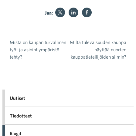
Jaa:
Mistä on kaupan turvallinen
Miltä tulevaisuuden kauppa
Artikkelien selaus
työ- ja asiointiympäristö
näyttää nuorten
tehty?
kauppatieteilijöiden silmin?
Uutiset
Tiedotteet
Blogit