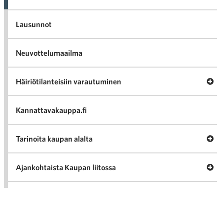
Lausunnot
Neuvottelumaailma
Av
Häiriötilanteisiin varautuminen
Häir
va
Kannattavakauppa.fi
A
Tarinoita kaupan alalta
val
Tari
ka
Ava
Ajankohtaista Kaupan liitossa
al
Ajan
K
l
Julkaisut