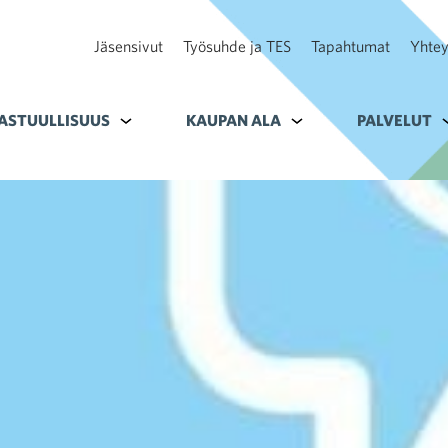
Jäsensivut
Työsuhde ja TES
Tapahtumat
Yhtey
ohteelle Tavoitteet
ASTUULLISUUS
Alavalikko kohteelle Vastuullisuus
KAUPAN ALA
Alavalikko kohteelle K
PALVELUT
A