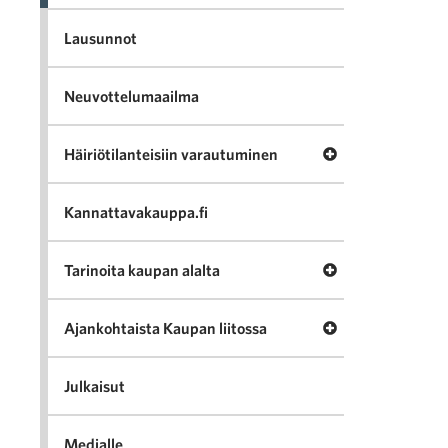
Lausunnot
Neuvottelumaailma
Avaa valikko Häir
Häiriötilanteisiin varautuminen
Kannattavakauppa.fi
Avaa valikko Tari
Tarinoita kaupan alalta
Avaa valikko Ajan
Ajankohtaista Kaupan liitossa
Julkaisut
Medialle