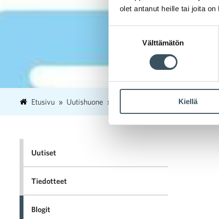
olet antanut heille tai joita o
Suostumuksen
Välttämätön
valinta
Kiellä
Etusivu
Uutishuone
2024
marraskuu
7
Mis
Uutiset
Tiedotteet
Blogit