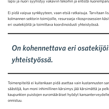
lapsi ja nuori syyllistyy vakaviin tekoihin ja entistä nuorempan
Ei pidä vaipua synkkyyteen, vaan etsiä ratkaisuja. Tarvitaan lis
raa toimintaamme
kolmannen sektorin toimijoille, resursseja rikosprosessien kä
eri osatekijöitä ja toimittava koordinoidusti yhteistyössä.
On kohennettava eri osatekijöi
yhteistyössä.
Toimenpiteitä ei kuitenkaan pidä asettaa vain kustannusten sar
säästöjä, kun moni inhimillinen kärsimys jää kärsimättä ja pe
kaupunkien puistojen euromääräiset hyödyt kansanterveydelle, 
onnistuu.