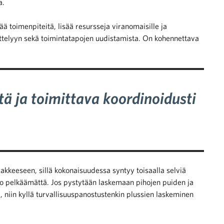
a.
ää toimenpiteitä, lisää resursseja viranomaisille ja
sittelyyn sekä toimintatapojen uudistamista. On kohennettava
tä ja toimittava koordinoidusti
akkeeseen, sillä kokonaisuudessa syntyy toisaalla selviä
lko pelkäämättä. Jos pystytään laskemaan pihojen puiden ja
niin kyllä turvallisuuspanostustenkin plussien laskeminen