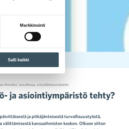
Markkinointi
Salli kaikki
aan ihmisiksi
,
turvallisuus
,
yrityslähestymiskielto
ö- ja asiointiympäristö tehty?
päivittäisestä ja pitkäjänteisestä turvallisuustyöstä,
ta välittämisestä kanssaihmisten kesken. Olkoon sitten