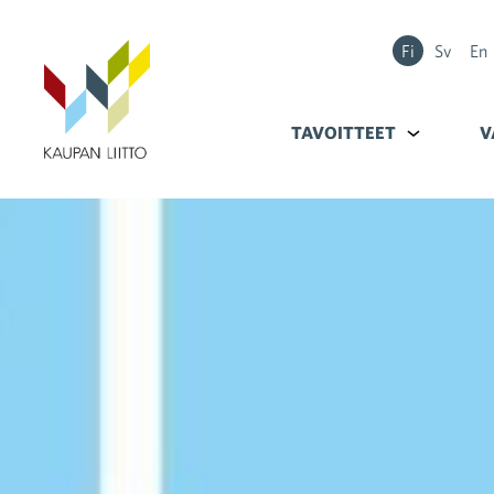
Fi
Sv
En
TAVOITTEET
Alavalikko k
V