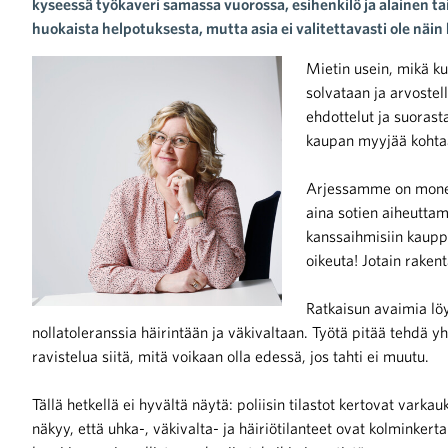
kyseessä työkaveri samassa vuorossa, esihenkilö ja alainen tai k
huokaista helpotuksesta, mutta asia ei valitettavasti ole näin
Mietin usein, mikä k
solvataan ja arvoste
ehdottelut ja suorast
kaupan myyjää kohtaa
iötilanteisiin varautuminen
Arjessamme on monen
aina sotien aiheutta
kanssaihmisiin kauppa
oikeuta! Jotain raken
noita kaupan alalta
Ratkaisun avaimia lö
kohtaista Kaupan liitossa
nollatoleranssia häirintään ja väkivaltaan. Työtä pitää tehdä 
ravistelua siitä, mitä voikaan olla edessä, jos tahti ei muutu.
Tällä hetkellä ei hyvältä näytä: poliisin tilastot kertovat vark
näkyy, että uhka-, väkivalta- ja häiriötilanteet ovat kolminker