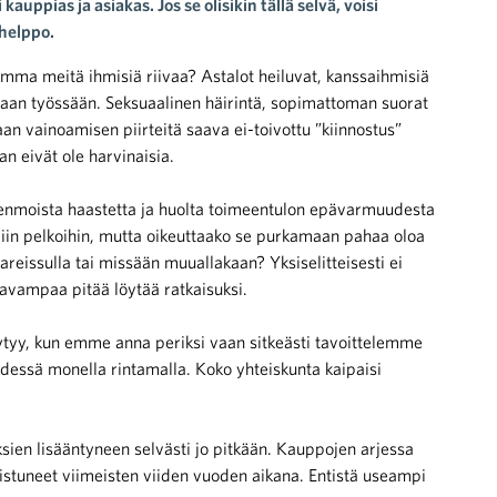
auppias ja asiakas. Jos se olisikin tällä selvä, voisi
 helppo.
umma meitä ihmisiä riivaa? Astalot heiluvat, kanssaihmisiä
llaan työssään. Seksuaalinen häirintä, sopimattoman suorat
aan vainoamisen piirteitä saava ei-toivottu ”kiinnostus”
n eivät ole harvinaisia.
moista haastetta ja huolta toimeentulon epävarmuudesta
miin pelkoihin, mutta oikeuttaako se purkamaan pahaa oloa
reissulla tai missään muuallakaan? Yksiselitteisesti ei
tavampaa pitää löytää ratkaisuksi.
ytyy, kun emme anna periksi vaan sitkeästi tavoittelemme
yhdessä monella rintamalla. Koko yhteiskunta kaipaisi
auksien lisääntyneen selvästi jo pitkään. Kauppojen arjessa
taistuneet viimeisten viiden vuoden aikana. Entistä useampi