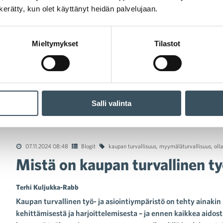
n kerätty, kun olet käyttänyt heidän palvelujaan.
Mieltymykset
Tilastot
Salli valinta
tä on kaupan turvallinen työ- ja asiointiympäristö tehty?
07.11.2024 08:48
Blogit
kaupan turvallisuus
,
myymäläturvallisuus
,
oll
Mistä on kaupan turvallinen ty
Terhi Kuljukka-Rabb
Kaupan turvallinen työ- ja asiointiympäristö on tehty ainakin 
kehittämisestä ja harjoittelemisesta – ja ennen kaikkea aidos