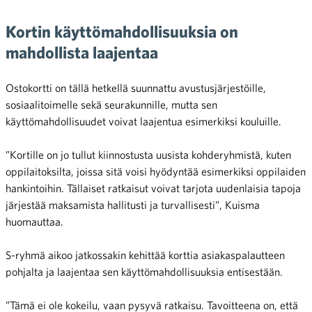
Kortin käyttömahdollisuuksia on
mahdollista laajentaa
Ostokortti on tällä hetkellä suunnattu avustusjärjestöille,
sosiaalitoimelle sekä seurakunnille, mutta sen
käyttömahdollisuudet voivat laajentua esimerkiksi kouluille.
”Kortille on jo tullut kiinnostusta uusista kohderyhmistä, kuten
oppilaitoksilta, joissa sitä voisi hyödyntää esimerkiksi oppilaiden
hankintoihin. Tällaiset ratkaisut voivat tarjota uudenlaisia tapoja
järjestää maksamista hallitusti ja turvallisesti”, Kuisma
huomauttaa.
S-ryhmä aikoo jatkossakin kehittää korttia asiakaspalautteen
pohjalta ja laajentaa sen käyttömahdollisuuksia entisestään.
”Tämä ei ole kokeilu, vaan pysyvä ratkaisu. Tavoitteena on, että