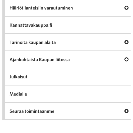
Av
Häiriötilanteisiin varautuminen
Häir
va
Kannattavakauppa.fi
A
Tarinoita kaupan alalta
val
Tari
ka
Ava
Ajankohtaista Kaupan liitossa
al
Ajan
K
l
Julkaisut
Medialle
Ava
Seuraa toimintaamme
toi