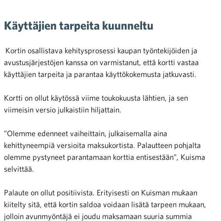
Käyttäjien tarpeita kuunneltu
Kortin osallistava kehitysprosessi kaupan työntekijöiden ja
avustusjärjestöjen kanssa on varmistanut, että kortti vastaa
käyttäjien tarpeita ja parantaa käyttökokemusta jatkuvasti.
Kortti on ollut käytössä viime toukokuusta lähtien, ja sen
viimeisin versio julkaistiin hiljattain.
”Olemme edenneet vaiheittain, julkaisemalla aina
kehittyneempiä versioita maksukortista. Palautteen pohjalta
olemme pystyneet parantamaan korttia entisestään”, Kuisma
selvittää.
Palaute on ollut positiivista. Erityisesti on Kuisman mukaan
kiitelty sitä, että kortin saldoa voidaan lisätä tarpeen mukaan,
jolloin avunmyöntäjä ei joudu maksamaan suuria summia