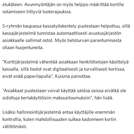
etukäteen. Avunmyöntäjän on myös helppo määrittää kortille
ostamiseen liittyviä tuoterajauksia.
S-ryhmän kaupassa kassatyöskentely puolestaan helpottuu, sillä
kassajärjestelmä tunnistaa automaattisesti avustusjärjestön
asiakkaalle sallimat ostot. Myös tietoturvan parantumisesta
ollaan huojentuneita.
”Korttijärjestelmä vähentää asiakkaan henkilötietojen käsittelyä
kassalla, sillä tiedot ovat digitaalisesti ja turvallisesti kortissa,
eivät enää paperilapulla”, Kuisma painottaa.
”Asiakkaat puolestaan voivat käyttää saldoa osissa eivätkä ole
sidottuja kertakäyttöisiin maksusitoumuksiin”, hän lisää.
Lisäksi hallinnointijärjestelmä antaa käyttäjille enemmän
kontrollia, kuten mahdollisuuden sulkea kadonneen kortin
välittömästi.