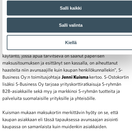
maksusitoumusten tilalle.
Salli kaikki
S-Ostokortin kehittäminen aloitettiin noin vuosi sitten
avustusorganisaatioiden ja kaupan henkilökunnan palautteen
Salli valinta
pohjalta.
”Paperinen maksusitoumus on koettu eriarvoistavaksi ja
Kiellä
työllistäväksi ratkaisuksi kaikille osapuolille. Perinteinen
käytäntö, jossa apua tarvitseva on saanut paperisen
maksusitoumuksen ja esittänyt sen kassalla, on aiheuttanut
haasteita niin avunsaajille kuin kaupan henkilökunnallekin”, S-
Business Oy:n toimitusjohtaja
Jenni Kuisma
kertoo. S-Ostokortin
lisäksi S-Business Oy tarjoaa yrityskorttiratkaisuja S-ryhmän
B2B-asiakkaille sekä myy ja markkinoi S-ryhmän tuotteita ja
palveluita suomalaisille yrityksille ja yhteisöille.
Kuisman mukaan maksukortin merkittävin hyöty on se, että
kaupan asiakkaan eli tässä tapauksessa avunsaajan asiointi
kaupassa on samanlaista kuin muidenkin asiakkaiden.