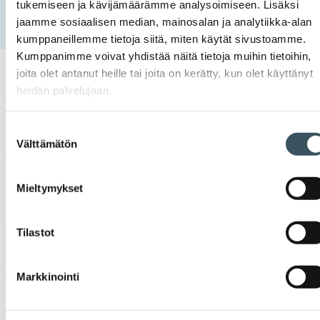
tukemiseen ja kävijämäärämme analysoimiseen. Lisäksi
Etusivu
Uutishuone
2025
maaliskuu
9
jaamme sosiaalisen median, mainosalan ja analytiikka-alan
S-Ostokortti lisää yhdenvertaisuutta maksamiseen
kumppaneillemme tietoja siitä, miten käytät sivustoamme.
Kumppanimme voivat yhdistää näitä tietoja muihin tietoihin,
joita olet antanut heille tai joita on kerätty, kun olet käyttänyt
heidän palvelujaan.
09.03.2025 12:13
Case-artikkelit
maksukokemus
,
sosiaalinen
vastuullisuus
,
vastuullisuus
,
yhdenvertaisuus
S-Ostokortti lisää
Suostumuksen
Välttämätön
valinta
yhdenvertaisuutta
maksamiseen
Mieltymykset
S-Ostokortti on S-ryhmän uusi maksamisen ratkaisu, joka
Tilastot
digitalisoi perinteiset paperiset maksusitoumukset. Ratkaisu
sujuvoittaa maksusitoumusten* käsittelyä
avunantajaorganisaatiossa sekä S-ryhmän toimipaikoissa ja
Markkinointi
parantaa yhdenvertaista maksukokemusta avunsaajille.
Ostokortti on nykyaikainen vaihtoehto paperisten