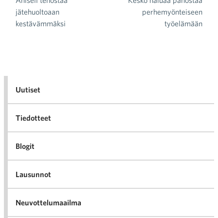
Ahlsell tehostaa
Kesko haluaa panostaa
Artikkelien selaus
jätehuoltoaan
perhemyönteiseen
kestävämmäksi
työelämään
Uutiset
Tiedotteet
Blogit
Lausunnot
Neuvottelumaailma