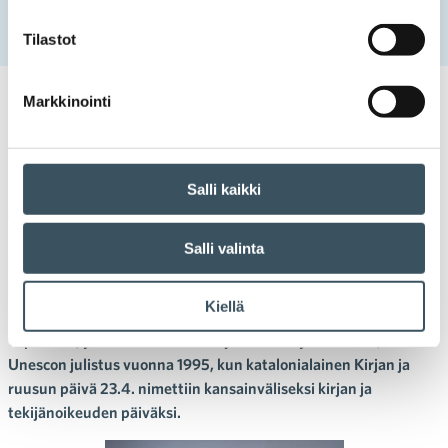
Etusivu
Uutishuone
2025
huhtikuu
22
Kirjakaupassa asioiminen on tulevaisuusteko
Tilastot
Markkinointi
22.04.2025 13:52
Blogit
kirjakauppa
,
kirjakauppaliitto
,
lukeminen
,
lukutaito
Kirjakaupassa asioiminen on
Salli kaikki
tulevaisuusteko
Salli valinta
Laura Karlsson
Tällä viikolla vietetään Lukuviikkoa ja Kirjan ja ruusun päivää.
Kiellä
”Kirjat ansaitsevat erityisen päivänsä, jolloin niitä juhlitaan
vapauden, yhteenkuuluvuuden ja rauhan symboleina”, kuului
Unescon julistus vuonna 1995, kun katalonialainen Kirjan ja
ruusun päivä 23.4. nimettiin kansainväliseksi kirjan ja
tekijänoikeuden päiväksi.