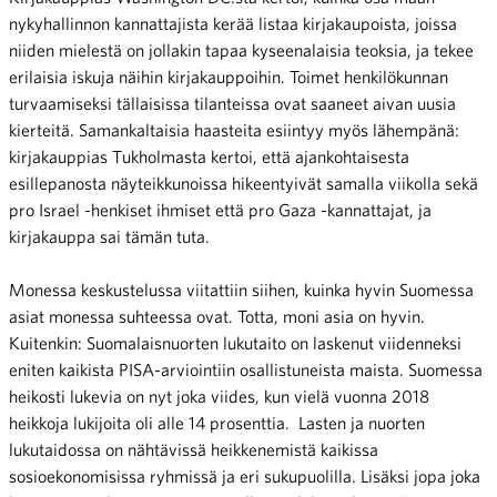
nykyhallinnon kannattajista kerää listaa kirjakaupoista, joissa
niiden mielestä on jollakin tapaa kyseenalaisia teoksia, ja tekee
erilaisia iskuja näihin kirjakauppoihin. Toimet henkilökunnan
turvaamiseksi tällaisissa tilanteissa ovat saaneet aivan uusia
kierteitä. Samankaltaisia haasteita esiintyy myös lähempänä:
kirjakauppias Tukholmasta kertoi, että ajankohtaisesta
esillepanosta näyteikkunoissa hikeentyivät samalla viikolla sekä
pro Israel -henkiset ihmiset että pro Gaza -kannattajat, ja
kirjakauppa sai tämän tuta.
Monessa keskustelussa viitattiin siihen, kuinka hyvin Suomessa
asiat monessa suhteessa ovat. Totta, moni asia on hyvin.
Kuitenkin: Suomalaisnuorten lukutaito on laskenut viidenneksi
eniten kaikista PISA-arviointiin osallistuneista maista. Suomessa
heikosti lukevia on nyt joka viides, kun vielä vuonna 2018
heikkoja lukijoita oli alle 14 prosenttia. Lasten ja nuorten
lukutaidossa on nähtävissä heikkenemistä kaikissa
sosioekonomisissa ryhmissä ja eri sukupuolilla. Lisäksi jopa joka