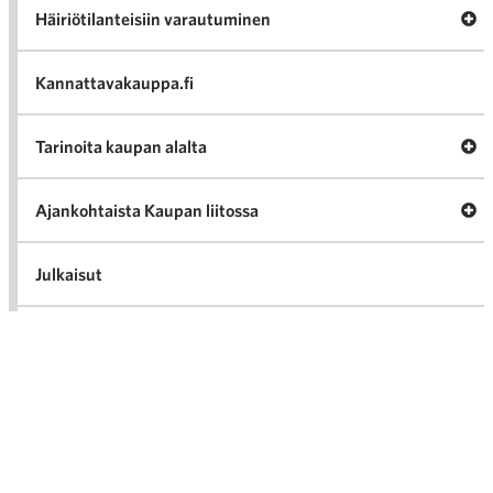
Av
Häiriötilanteisiin varautuminen
Häir
va
Kannattavakauppa.fi
A
Tarinoita kaupan alalta
val
Tari
ka
Ava
Ajankohtaista Kaupan liitossa
al
Ajan
K
l
Julkaisut
Medialle
Ava
Seuraa toimintaamme
toi