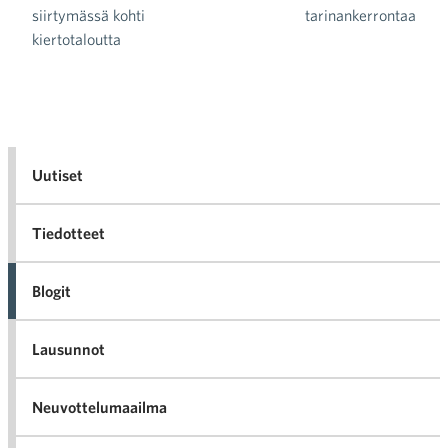
Artikkelien selaus
siirtymässä kohti
tarinankerrontaa
kiertotaloutta
Uutiset
Tiedotteet
Blogit
Lausunnot
Neuvottelumaailma