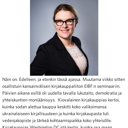
Näin on. Edelleen, ja etenkin tässä ajassa. Muutama viikko sitten
osallistuin kansainvälisen kirjakauppaliiton EIBF:n seminaariin.
Päivien aikana esillä oli uudella tavalla lukutaito, demokratia ja
yhteiskuntien moniäänisyys. Kiovalainen kirjakauppias kertoi,
kuinka sodan alettua kauppa keskitti koko valikoimansa
ukrainalaiseen kirjallisuuteen ja kuinka kirjakaupasta tuli
vedenjakopiste ja tärkeä kohtaamispaikka koko yhteisölle.
Kirjakauppias Washington DC:stä kertoi, kuinka osa maan