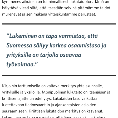
kymmenes aikuinen on toiminnallisesti lukutaidoton. Tämä on
hälyttävä viesti siitä, että itsestään selvinä pitämämme taidot
murenevat ja sen mukana yhteiskuntamme perusteet.
”Lukeminen on tapa varmistaa, että
Suomessa säilyy korkea osaamistaso ja
yrityksille on tarjolla osaavaa
työvoimaa.”
Kirjoihin tarttumisella on valtava merkitys yhteiskunnalle,
yrityksille ja yksilöille. Monipuolinen lukutaito on itsenäisen ja
kriittisen ajattelun edellytys. Lukutaidon taso vaikuttaa
luotettavaan tiedonsaantiin ja ajankohtaisten asioiden
seuraamiseen. Kriittisen lukutaidon merkitys on kasvanut.
Lukeminen on tapa varmistaa, että Suomessa säilyy korkea