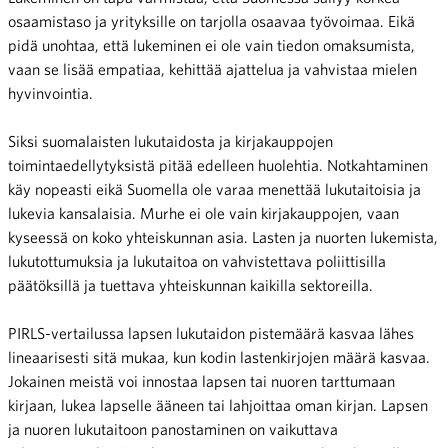
osaamistaso ja yrityksille on tarjolla osaavaa työvoimaa. Eikä
pidä unohtaa, että lukeminen ei ole vain tiedon omaksumista,
vaan se lisää empatiaa, kehittää ajattelua ja vahvistaa mielen
hyvinvointia.
Siksi suomalaisten lukutaidosta ja kirjakauppojen
toimintaedellytyksistä pitää edelleen huolehtia. Notkahtaminen
käy nopeasti eikä Suomella ole varaa menettää lukutaitoisia ja
lukevia kansalaisia. Murhe ei ole vain kirjakauppojen, vaan
kyseessä on koko yhteiskunnan asia. Lasten ja nuorten lukemista,
lukutottumuksia ja lukutaitoa on vahvistettava poliittisilla
päätöksillä ja tuettava yhteiskunnan kaikilla sektoreilla.
PIRLS-vertailussa lapsen lukutaidon pistemäärä kasvaa lähes
lineaarisesti sitä mukaa, kun kodin lastenkirjojen määrä kasvaa.
Jokainen meistä voi innostaa lapsen tai nuoren tarttumaan
kirjaan, lukea lapselle ääneen tai lahjoittaa oman kirjan. Lapsen
ja nuoren lukutaitoon panostaminen on vaikuttava