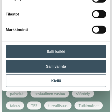
ilmasto
kansainvälinen kilpailu
Tilastot
kansainvälinen verkkokauppa
kasvu
Markkinointi
kaupan näkymät
kauppa
kemikaalit
kiertotalous
koronavirus
koulutus
Salli kaikki
kuluttaja
kuluttajat
kuluttajien luottamus
Salli valinta
luottamusindikaattori
myynti
Kiellä
myyntikoulutus
nuoret
osaaminen
palvelut
sosiaalinen vastuu
sääntely
talous
TES
turvallisuus
Tutkimukset