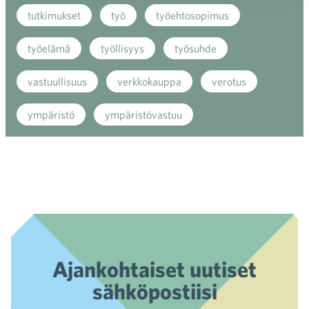
tutkimukset
työ
työehtosopimus
työelämä
työllisyys
työsuhde
vastuullisuus
verkkokauppa
verotus
ympäristö
ympäristövastuu
Ajankohtaiset uutiset
sähköpostiisi