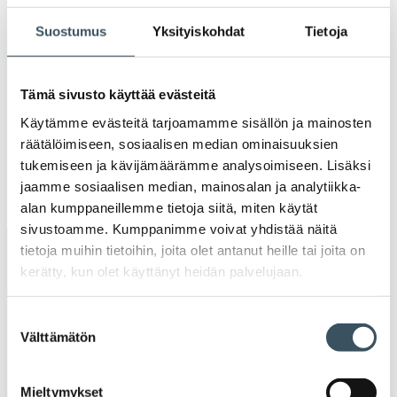
Ava
valik
Suostumus
Yksityiskohdat
Tietoja
2020
Ava
valik
2019
Tämä sivusto käyttää evästeitä
Ava
valik
Käytämme evästeitä tarjoamamme sisällön ja mainosten
2018
räätälöimiseen, sosiaalisen median ominaisuuksien
Ava
valik
tukemiseen ja kävijämäärämme analysoimiseen. Lisäksi
2017
jaamme sosiaalisen median, mainosalan ja analytiikka-
Ava
alan kumppaneillemme tietoja siitä, miten käytät
valik
sivustoamme. Kumppanimme voivat yhdistää näitä
tietoja muihin tietoihin, joita olet antanut heille tai joita on
Avainsanat
kerätty, kun olet käyttänyt heidän palvelujaan.
alv
arvonlisävero
digikauppa
Suostumuksen
Välttämätön
valinta
digiostaminen
digitaalisuus
digitalisaatio
energiatehokkuus
erikoiskauppa
EU
Mieltymykset