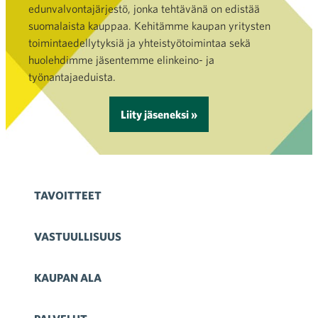
edunvalvontajärjestö, jonka tehtävänä on edistää
suomalaista kauppaa. Kehitämme kaupan yritysten
toimintaedellytyksiä ja yhteistyötoimintaa sekä
huolehdimme jäsentemme elinkeino- ja
työnantajaeduista.
Liity jäseneksi »
TAVOITTEET
VASTUULLISUUS
KAUPAN ALA