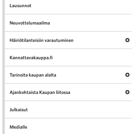
Lausunnot
Neuvottelumaailma
Av
Häiriötilanteisiin varautuminen
Häir
va
Kannattavakauppa.fi
A
Tarinoita kaupan alalta
val
Tari
ka
Ava
Ajankohtaista Kaupan liitossa
al
Ajan
K
l
Julkaisut
Medialle