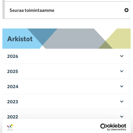
Ava
Seuraa toimintaamme
toi
Arkistot
2026
Ava
valik
2025
Ava
valik
2024
Ava
valik
2023
Ava
valik
2022
Ava
valik
2021