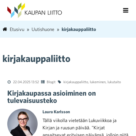
Etusivu
Uutishuone
kirjakauppaliitto
kirjakauppaliitto
22.04.2025 13:52
Blogit
kirjakauppaliitto
,
lukeminen
,
lukutaito
Kirjakaupassa asioiminen on
tulevaisuusteko
Laura Karlsson
Tällä viikolla vietetään Lukuviikkoa ja
Kirjan ja ruusun päivää. "Kirjat
ansaitsevat erityisen päivänsä, jolloin niitä